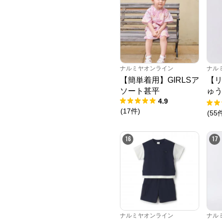
ナルミヤオンライン
ナル
【簡単着用】GIRLSア
【
ソート甚平
ゅ
4.9
ニ
(
17
件
)
(
55
16
17
ナルミヤオンライン
ナル