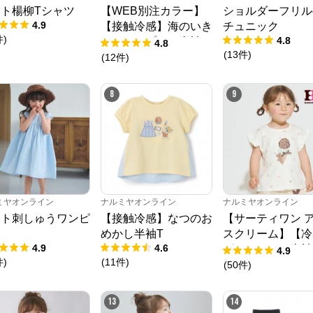
ト楊柳Tシャツ
【WEB別注カラー】
ショルダーフリル
4.9
【接触冷感】海のいき
チュニック
件
)
4.8
ものアップリケ半袖T
4.8
(
13
件
)
シャツ
(
12
件
)
8
9
ミヤオンライン
ナルミヤオンライン
ナルミヤオンライン
ート刺しゅうワンピ
【接触冷感】なつのお
【サーティワン 
ス
めかし半袖T
スクリーム】【冷
4.9
4.6
グラフィック半袖
4.9
件
)
(
11
件
)
ャツ
(
50
件
)
13
14