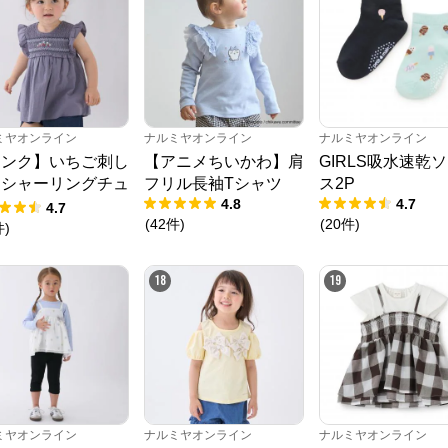
ミヤオンライン
ナルミヤオンライン
ナルミヤオンライン
リンク】いちご刺し
【アニメちいかわ】肩
GIRLS吸水速乾
うシャーリングチュ
フリル長袖Tシャツ
ス2P
4.8
4.7
ック
4.7
(
42
件
)
(
20
件
)
件
)
18
19
ミヤオンライン
ナルミヤオンライン
ナルミヤオンライン