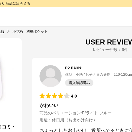
で良い商品に出会える
供服
小花柄 移動ポケット
USER REVIE
レビュー件数：
6
件
no name
体型
：
小柄
お子さまの身長
：
110-120cm
購入確認済み
4.0
かわいい
商品のバリエーション:
F/ライト ブルー
用途
：
休日用（お出かけ向け）
口コミ・
ちょっとしたお出かけ、近所へでるときに使