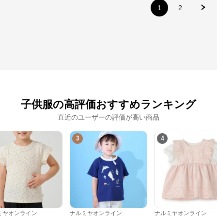
1
2
※外部サイトが開きます
ナルミヤオンライン
からのコメント
ナルミヤオンライン公式通販ショップ。人気子供服メゾピアノ、プティマイ
ン、ラブトキシック、アナスイミニ等、全ブランド、全商品をご覧いただけま
す。
子供服の高評価おすすめランキング
直近のユーザーの評価が高い商品
3
4
ミヤオンライン
ナルミヤオンライン
ナルミヤオンライン