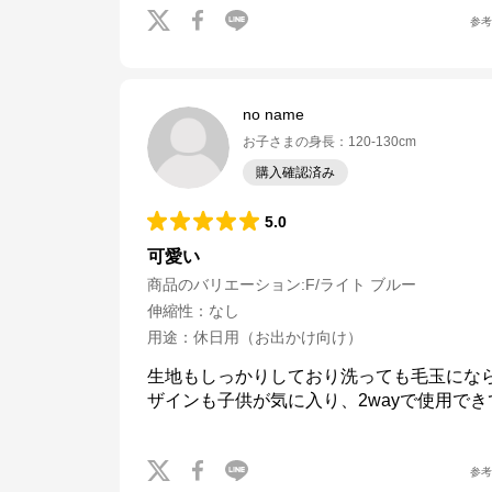
参
no name
お子さまの身長
：
120-130cm
購入確認済み
5.0
可愛い
商品のバリエーション:
F/ライト ブルー
伸縮性
：
なし
用途
：
休日用（お出かけ向け）
生地もしっかりしており洗っても毛玉にな
ザインも子供が気に入り、2wayで使用で
参