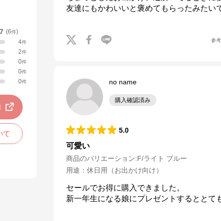
友達にもかわいいと褒めてもらったみたい
.7
(
6
)
件
参
4
件
2
件
0
件
0
件
0
no name
件
購入確認済み
動
5.0
いて
可愛い
商品のバリエーション:
F/ライト ブルー
用途
：
休日用（お出かけ向け）
セールでお得に購入できました。

新一年生になる娘にプレゼントするととて