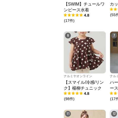
【SWIM】チュールワ
カッ
ンピース水着
(
55
4.8
(
17
件
)
6
7
ナルミヤオンライン
ナル
【スマイル/冷感/リン
ハ
ク】楊柳チュニック
ー
4.8
(
98
件
)
(
17
11
12