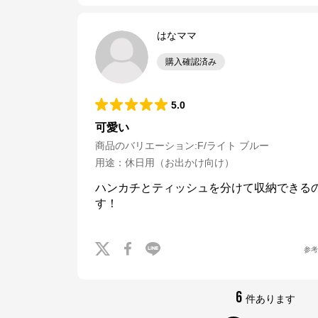
はなママ
購入確認済み
5.0
可愛い
商品のバリエーション:
F/ライト ブルー
用途
：
休日用（お出かけ向け）
ハンカチとティッシュを分けて収納できる
す！
参
ナルミヤオンライン
6
件あります
公式ECサイト