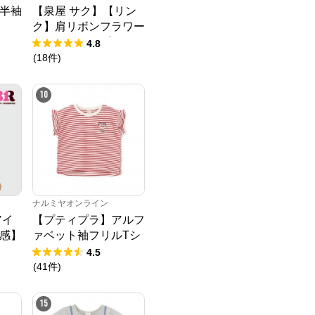
半袖
【泉屋 サク】【リン
ク】肩リボンフラワー
キャットワンピース
4.8
(
18
件
)
10
ナルミヤオンライン
アイ
【プティプラ】アルフ
感】
ァベット袖フリルTシ
Tシ
ャツ
4.5
(
41
件
)
15