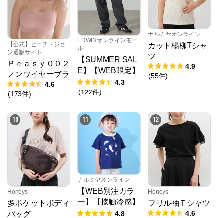
ナルミヤオンライン
EDWINオンラインモー
【公式】ピーチ・ジョ
カット楊柳Tシャ
ル
ン通販サイト
ツ
【SUMMER SAL
Ｐｅａｓｙ００２
4.9
E】【WEB限定】
ノンワイヤーブラ
(
55
件
)
STEPMARK ルー
4.3
4.6
ズペインターパン
(
122
件
)
(
173
件
)
ツ
10
11
12
ナルミヤオンライン
【WEB別注カラ
Honeys
Honeys
ー】【接触冷感】
多ポケットボディ
フリル袖Ｔシャツ
海のいきものアッ
4.6
4.8
バッグ