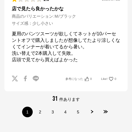
店で見たら良かったかな
商品のバリエーション:
Ｍ/ブラック
サイズ感
：
少し小さい
夏用のパンツスーツが欲しくてネットが10パーセ
ントオフで購入しましたが想像してたより涼しくな
くてインナーが着いてるから暑い。

洗い替えで2本購入して失敗。

店頭で見てから買えばよかった
参考になった
0
Like!
0
31
件あります
1
2
3
4
5