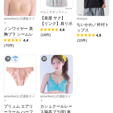
ナルミヤオンライン
【泉屋 サク】
aimerfeel公式通販サイ
Honeys
ト
【リンク】肩リボ
ちいかわ／衿付ト
ノンワイヤー 美
ンフラワーキャッ
4.8
ップス
胸ブラ シームレ
トワンピース
(
18
件
)
4.9
ス 単品ブラジャ
4.4
(
10
件
)
ー
(
70
件
)
19
20
aimerfeel公式通販サイ
aimerfeel公式通販サイ
ト
ト
プリュム エアリ
カシュクールレー
ークール ハーフ
ス脇高ブラ(R) 単