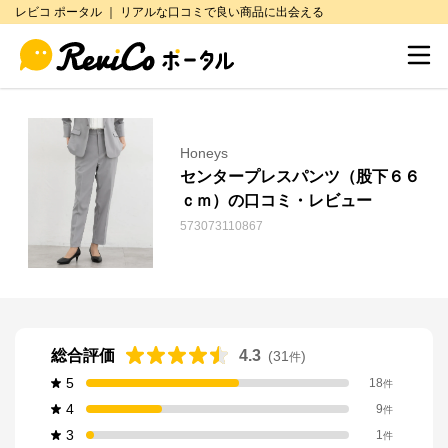
レビコ ポータル ｜ リアルな口コミで良い商品に出会える
Honeys
センタープレスパンツ（股下６６
ｃｍ）の口コミ・レビュー
573073110867
総合評価
4.3
(
31
)
件
5
18
件
4
9
件
3
1
件