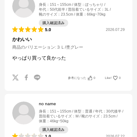
身長
：
151～155cm
体型
：
ぽっちゃり
年代
：
50代前半
普段着ているサイズ
：
3L
靴のサイズ
：
23.5cm
体重
：
66kg~70kg
購入確認済み
5.0
2026.07.29
かわいい
商品のバリエーション:
３Ｌ/杢グレー
やっぱり買って良かった
参考になった
0
Like!
0
no name
身長
：
151～155cm
体型
：
普通
年代
：
30代後半
普段着ているサイズ
：
M
靴のサイズ
：
23.5cm
体重
：
46kg~50kg
購入確認済み
1.0
2026.07.22