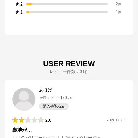
2
2
件
1
1
件
USER REVIEW
レビュー件数：
31
件
あほげ
身長
：
166～170cm
購入確認済み
2.0
2026.08.06
裏地が…
商品のバリエーション:
ＬＬ/ライトグレージュ