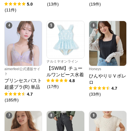
フバックショーツ
5.0
(
13
件
)
(
19
件
)
(
11
件
)
Honeys
からのコメント
プチプラファッションでおなじみのハニーズ。ベーシ
ックからトレンドまで、様々なアイテムが豊富に揃っ
4
5
6
てます！幅広く着れるお気に入りの１着を見つけませ
んか？
ナルミヤオンライン
【SWIM】チュー
aimerfeel公式通販サイ
Honeys
ト
ルワンピース水着
ひんやりＵＶボレ
プリンセスバスト
4.8
ロ
(
17
件
)
超盛ブラ(R) 単品
4.7
ブラジャー
4.7
(
33
件
)
(
185
件
)
7
8
9