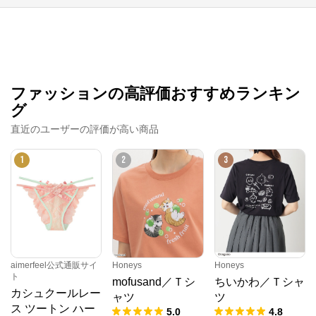
ファッションの高評価おすすめランキン
グ
直近のユーザーの評価が高い商品
1
2
3
Honeys
aimerfeel公式通販サイ
Honeys
Honeys
公式ECサイト
ト
mofusand／Ｔシ
ちいかわ／Ｔシャ
カシュクールレー
ャツ
ツ
ス ツートン ハー
※外部サイトが開きます
5.0
4.8