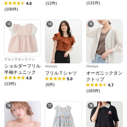
プリケ半袖Tシャ
(
131
件
)
(
12
件
)
4.6
ツ
(
106
件
)
13
14
15
ナルミヤオンライン
ショルダーフリル
Honeys
Honeys
半袖チュニック
フリルＴシャツ
オーガニックタン
4.8
5.0
クトップ
(
13
件
)
(
6
件
)
4.7
(
183
件
)
16
17
18