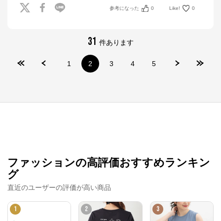
参考になった
0
Like!
0
31
件あります
1
2
3
4
5
ファッションの高評価おすすめランキン
グ
直近のユーザーの評価が高い商品
1
2
3
Honeys