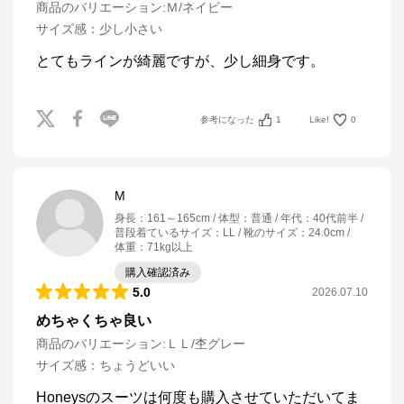
商品のバリエーション:
Ｍ/ネイビー
サイズ感
：
少し小さい
参考になった
1
Like!
0
M
身長
：
161～165cm
体型
：
普通
年代
：
40代前半
普段着ているサイズ
：
LL
靴のサイズ
：
24.0cm
体重
：
71kg以上
購入確認済み
5.0
2026.07.10
めちゃくちゃ良い
商品のバリエーション:
ＬＬ/杢グレー
サイズ感
：
ちょうどいい
Honeysのスーツは何度も購入させていただいてま