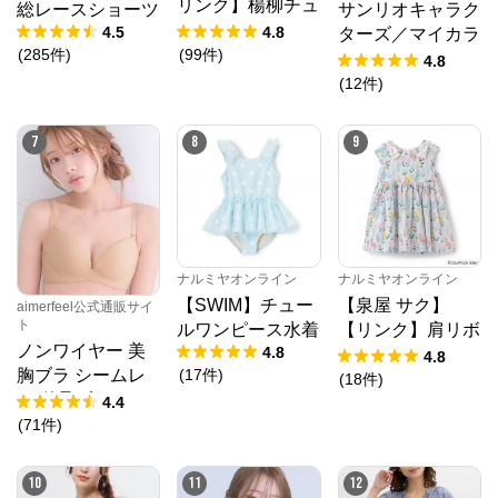
リンク】楊柳チュ
総レースショーツ
サンリオキャラク
ニック
4.5
4.8
ターズ／マイカラ
(
285
件
)
(
99
件
)
ーソックス
4.8
(
12
件
)
7
8
9
ナルミヤオンライン
ナルミヤオンライン
【SWIM】チュー
【泉屋 サク】
aimerfeel公式通販サイ
ト
ルワンピース水着
【リンク】肩リボ
ノンワイヤー 美
4.8
ンフラワーキャッ
4.8
(
17
件
)
胸ブラ シームレ
トワンピース
(
18
件
)
ス 単品ブラジャ
4.4
ー
(
71
件
)
10
11
12