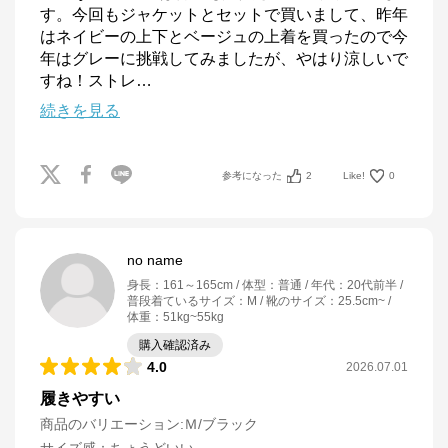
す。今回もジャケットとセットで買いまして、昨年
はネイビーの上下とベージュの上着を買ったので今
年はグレーに挑戦してみましたが、やはり涼しいで
すね！ストレ
…
続きを見る
参考になった
2
Like!
0
no name
身長
：
161～165cm
体型
：
普通
年代
：
20代前半
普段着ているサイズ
：
M
靴のサイズ
：
25.5cm~
体重
：
51kg~55kg
購入確認済み
4.0
2026.07.01
履きやすい
商品のバリエーション:
Ｍ/ブラック