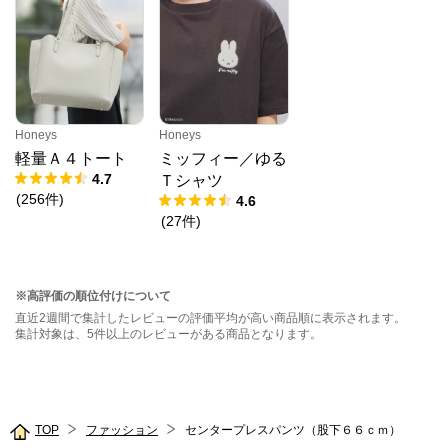
Honeys
Honeys
軽量Ａ４トート
ミッフィー／ゆる
4.7
Ｔシャツ
(
256
件
)
4.6
(
27
件
)
※高評価の順位付けについて
直近2週間で集計したレビューの評価平均が高い商品順に表示されます。
集計対象は、5件以上のレビューがある商品となります。
TOP
ファッション
センタープレスパンツ（股下６６ｃｍ）