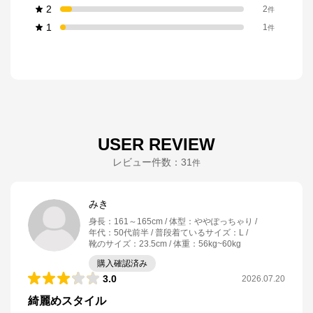
2
2
件
1
1
件
USER REVIEW
レビュー件数：
31
件
みき
身長
：
161～165cm
体型
：
ややぽっちゃり
年代
：
50代前半
普段着ているサイズ
：
L
靴のサイズ
：
23.5cm
体重
：
56kg~60kg
購入確認済み
3.0
2026.07.20
綺麗めスタイル