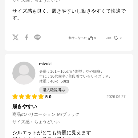
サイズ感
：
ちょうどいい
サイズ感も良く、履きやすいし動きやすくて快適で
す。
参考になった
0
Like!
0
mizuki
身長
：
161～165cm
体型
：
やや細身
年代
：
30代前半
普段着ているサイズ
：
M
体重
：
46kg~50kg
購入確認済み
5.0
2026.06.27
履きやすい
商品のバリエーション:
Ｍ/ブラック
サイズ感
：
ちょうどいい
シルエットがとても綺麗に見えます
