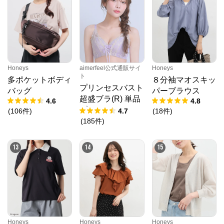
Honeys
aimerfeel公式通販サイ
Honeys
ト
多ポケットボディ
８分袖マオスキッ
プリンセスバスト
バッグ
パーブラウス
超盛ブラ(R) 単品
4.6
4.8
ブラジャー
(
106
件
)
4.7
(
18
件
)
(
185
件
)
13
14
15
Honeys
Honeys
Honeys