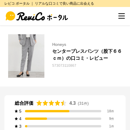
レビコ ポータル ｜ リアルな口コミで良い商品に出会える
Honeys
センタープレスパンツ（股下６６
ｃｍ）の口コミ・レビュー
573073110867
総合評価
4.3
(
31
)
件
5
18
件
4
9
件
3
1
件