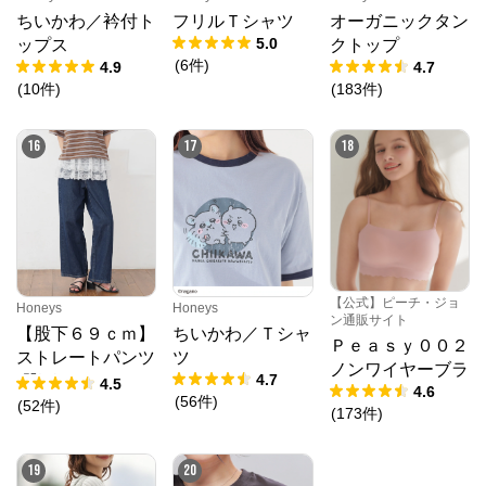
ちいかわ／衿付ト
フリルＴシャツ
オーガニックタン
5.0
ップス
クトップ
(
6
件
)
4.9
4.7
(
10
件
)
(
183
件
)
16
17
18
【公式】ピーチ・ジョ
Honeys
Honeys
ン通販サイト
【股下６９ｃｍ】
ちいかわ／Ｔシャ
Ｐｅａｓｙ００２
ストレートパンツ
ツ
ノンワイヤーブラ
4.7
(股下60/63/66/69/
4.5
4.6
(
56
件
)
72cm展開)
(
52
件
)
(
173
件
)
19
20