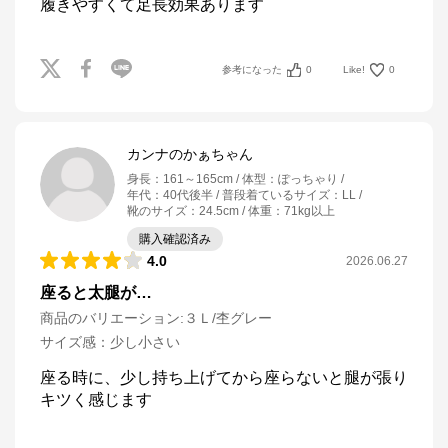
履きやすくて足長効果あります
参考になった
0
Like!
0
カンナのかぁちゃん
身長
：
161～165cm
体型
：
ぽっちゃり
年代
：
40代後半
普段着ているサイズ
：
LL
靴のサイズ
：
24.5cm
体重
：
71kg以上
購入確認済み
4.0
2026.06.27
座ると太腿が…
商品のバリエーション:
３Ｌ/杢グレー
サイズ感
：
少し小さい
座る時に、少し持ち上げてから座らないと腿が張り
キツく感じます