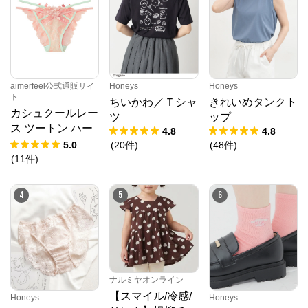
公式ECサイト
※外部サイトが開きます
aimerfeel公式通販サイ
Honeys
Honeys
Honeys
からのコメント
ト
ちいかわ／Ｔシャ
きれいめタンクト
プチプラファッションでおなじみのハニーズ。ベーシ
カシュクールレー
ツ
ップ
ックからトレンドまで、様々なアイテムが豊富に揃っ
ス ツートン ハー
てます！幅広く着れるお気に入りの１着を見つけませ
4.8
4.8
んか？
フバックショーツ
5.0
(
20
件
)
(
48
件
)
(
11
件
)
4
5
6
ナルミヤオンライン
【スマイル/冷感/
Honeys
Honeys