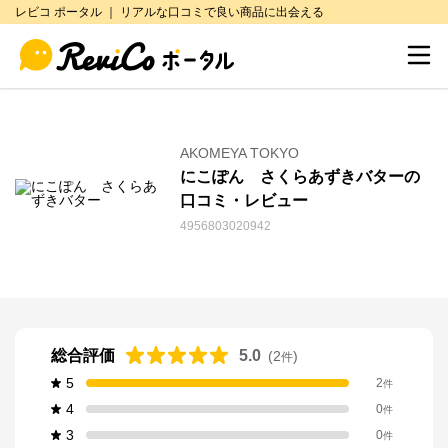
レビコ ポータル ｜ リアルな口コミで良い商品に出会える
AKOMEYA TOKYO
にこぽん さくらあずきバターの
口コミ・レビュー
4956803020942
総合評価
5.0
(
2
)
件
5
2
件
4
0
件
3
0
件