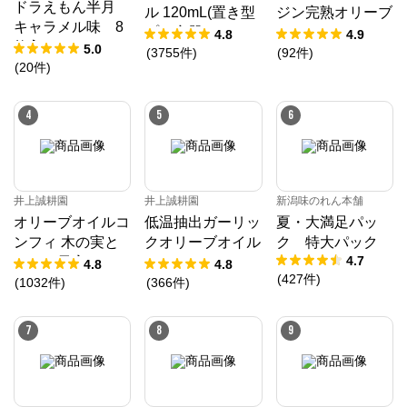
ドラえもん半月
ル 120mL(置き型
ジン完熟オリーブ
キャラメル味 8
プラ容器)
オイル 450g
4.8
4.9
枚入
5.0
(
3755
件
)
(
92
件
)
(
20
件
)
4
5
6
井上誠耕園
井上誠耕園
新潟味のれん本舗
AKOMEYA TOKYO
オリーブオイルコ
低温抽出ガーリッ
夏・大満足パッ
ンフィ 木の実と
クオリーブオイル
ク 特大パック
公式ECサイト
4.7
ドライ果実 192g
64g
4.8
4.8
(
427
件
)
春限定
(
1032
件
)
(
366
件
)
※外部サイトが開きます
7
8
9
AKOMEYA TOKYO
からのコメント
全国から厳選されたお米と、お米に相性抜群のご飯の
お供、出汁などの食品や、食器・調理道具などを扱う
ライフスタイルショップ。