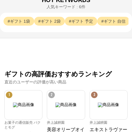
HOT KEYWORDS
人気キーワード : 6件
ギフト
1袋
ギフト
2袋
ギフト
予定
ギフト
自信
ギフトの高評価おすすめランキング
直近のユーザーの評価が高い商品
1
2
3
お菓子の通信販売 パク
井上誠耕園
井上誠耕園
とモグ
美容オリーブオイ
エキストラヴァー