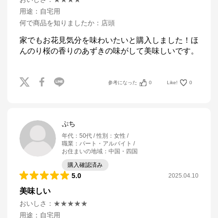
用途
：
自宅用
何で商品を知りましたか
：
店頭
家でもお花見気分を味わいたいと購入しました！ほ
んのり桜の香りのあずきの味がして美味しいです。
参考になった
0
Like!
0
ぷち
年代
：
50代
性別
：
女性
職業
：
パート・アルバイト
お住まいの地域
：
中国・四国
購入確認済み
5.0
2025.04.10
美味しい
おいしさ
：
★★★★★
用途
：
自宅用