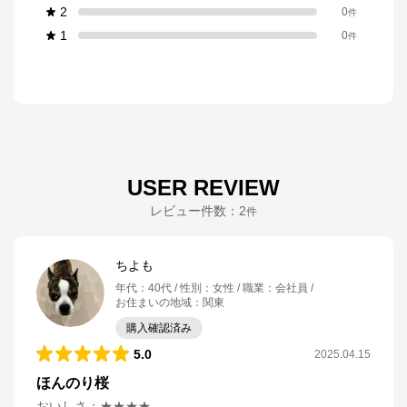
2
0
件
1
0
件
USER REVIEW
レビュー件数：
2
件
ちよも
年代
：
40代
性別
：
女性
職業
：
会社員
お住まいの地域
：
関東
購入確認済み
5.0
2025.04.15
ほんのり桜
おいしさ
：
★★★★