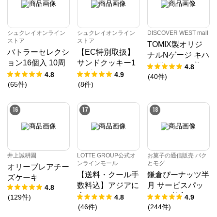
シュクレイオンライン
シュクレイオンライン
DISCOVER WEST mall
ストア
ストア
TOMIX製オリジ
バトラーセレクシ
【EC特別取扱】
ナルNゲージ キハ
ョン16個入 10周
サンドクッキー1
40形（SAKU美S
4.8
年記念パッケージ
8枚入
4.8
4.9
AKU楽）1両単品
(
40
件
)
(
65
件
)
(
8
件
)
16
17
18
井上誠耕園
LOTTE GROUP公式オ
お菓子の通信販売 パク
ンラインモール
とモグ
オリーブレアチー
【送料・クール手
鎌倉ぴーナッツ半
ズケーキ
数料込】アジアに
月 サービスパッ
4.8
恋してアイスセッ
ク 10枚入
(
129
件
)
4.8
4.9
ト（クリアファイ
(
46
件
)
(
244
件
)