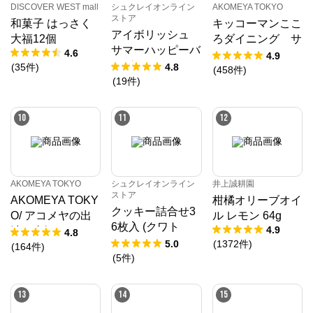
DISCOVER WEST mall
シュクレイオンライン
AKOMEYA TOKYO
ストア
和菓子 はっさく
キッコーマンここ
アイボリッシュ
大福12個
ろダイニング サ
サマーハッピーバ
4.6
クサクしょうゆア
4.9
ッグ2026
(
35
件
)
4.8
ーモンド ペッパ
(
458
件
)
(
19
件
)
ー＆スモーク風味
10
11
12
AKOMEYA TOKYO
シュクレイオンライン
井上誠耕園
ストア
AKOMEYA TOKY
柑橘オリーブオイ
クッキー詰合せ3
O/ アコメヤの出
ル レモン 64g
6枚入 (クワト
4.9
汁 真鯛 35g
4.8
ロ・バニラ)
5.0
(
1372
件
)
（7g×5袋）
(
164
件
)
(
5
件
)
13
14
15