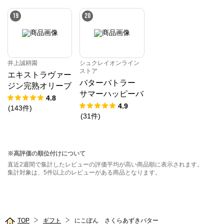
ル1種・ステッカ
ーシール付き）
19
20
井上誠耕園
シュクレイオンライン
ストア
エキストラヴァー
バターバトラー
ジン完熟オリーブ
サマーハッピーバ
オイル 180g
4.8
ッグ2026
4.9
(
143
件
)
(
31
件
)
※高評価の順位付けについて
直近2週間で集計したレビューの評価平均が高い商品順に表示されます。
集計対象は、5件以上のレビューがある商品となります。
TOP
ギフト
にこぽん さくらあずきバター