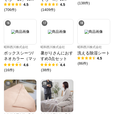
(
138
件
)
4.5
4.5
(
706
件
)
(
1409
件
)
16
17
18
昭和西川株式会社
昭和西川株式会社
昭和西川株式会社
ボックスシーツ/
暑がりさんにおす
洗える除湿シート
4.5
ネオカラー（マッ
すめ3点セット
(
86
件
)
トレス厚み23㎝
（接触冷感敷きパ
4.6
4.4
まで対応）
ッド、接触冷感ケ
(
16
件
)
(
38
件
)
ット、接触冷感枕
パッド）
19
20