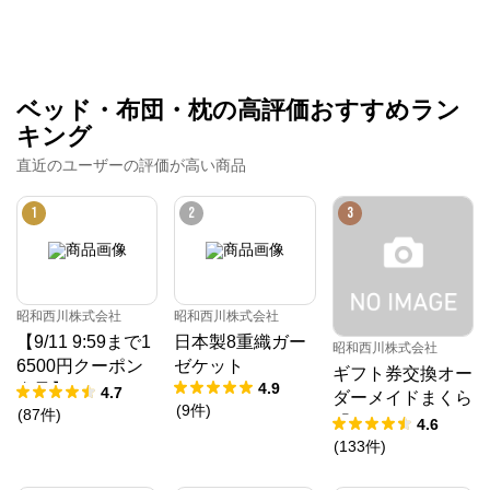
ベッド・布団・枕の高評価おすすめラン
キング
直近のユーザーの評価が高い商品
1
2
3
昭和西川株式会社
昭和西川株式会社
【9/11 9:59まで1
日本製8重織ガー
昭和西川株式会社
6500円クーポン
ゼケット
ギフト券交換オー
4.9
進呈】ムアツ マ
4.7
ダーメイドまくら
(
9
件
)
ットレス 30年ム
(
87
件
)
「10」
4.6
アツマットレスX
(
133
件
)
《90日お試し対
象》／MuAtsu