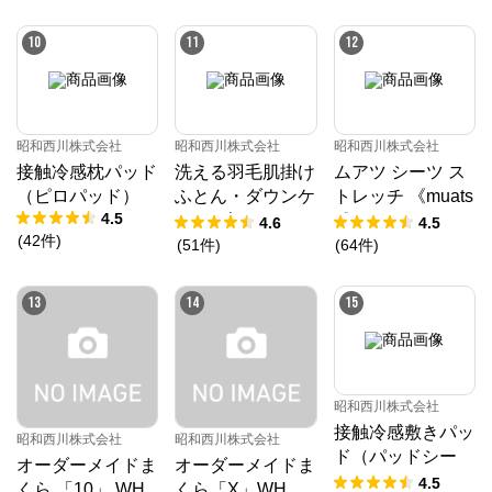
UPER
0日お試し対象》
／MuAtsu
10
11
12
昭和西川株式会社
昭和西川株式会社
昭和西川株式会社
接触冷感枕パッド
洗える羽毛肌掛け
ムアツ シーツ ス
（ピロパッド）
ふとん・ダウンケ
トレッチ 《muats
4.5
ット ダック50%
u》
4.6
4.5
(
42
件
)
(
51
件
)
(
64
件
)
13
14
15
昭和西川株式会社
接触冷感敷きパッ
昭和西川株式会社
昭和西川株式会社
ド（パッドシー
オーダーメイドま
オーダーメイドま
ツ）
4.5
くら 「10」 WH
くら「X」WH