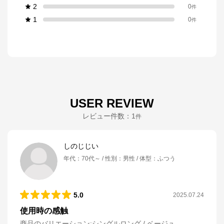
2
0
件
1
0
件
USER REVIEW
レビュー件数：
1
件
しのじじい
年代
：
70代～
性別
：
男性
体型
：
ふつう
5.0
2025.07.24
使用時の感触
商品のバリエーション:
シングルロング / ベージュ