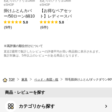
ねむりのアトリエOnlin
ねむりのアトリエOnlin
eSHOP
eSHOP
掛けふとんカバ
【お得なペアセッ
ー/50ローン/綿10
ト】レディースパ
0％
ジャマ・メンズパ
5.0
5.0
ジャマ/和晒し2重
(
9
件
)
(
6
件
)
ガーゼ
※高評価の順位付けについて
直近2週間で集計したレビューの評価平均が高い商品順に表示されます。
集計対象は、5件以上のレビューがある商品となります。
TOP
家具
ベッド・布団・枕
羽毛肌掛けふとん/ダックダウン90
商品・レビューを探す
カテゴリから探す