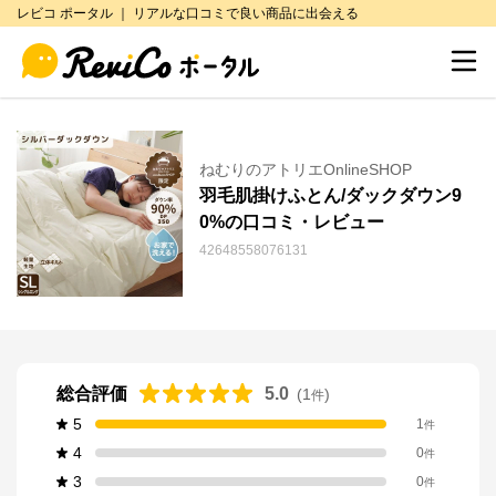
レビコ ポータル ｜ リアルな口コミで良い商品に出会える
ねむりのアトリエOnlineSHOP
羽毛肌掛けふとん/ダックダウン9
0%の口コミ・レビュー
42648558076131
総合評価
5.0
(
1
)
件
5
1
件
4
0
件
3
0
件