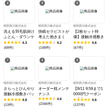
4
5
6
昭和西川株式会社
昭和西川株式会社
昭和西川株式会社
ねむりのアトリエOnlineSHOP
洗える羽毛肌掛け
快眠セラピストが
【2枚セット特
ふとん・ダウンケ
考えた抱きまく
価】接触冷感敷き
公式ECサイト
ット日本製ドイツ
ら/EC220
パッド（パッドシ
4.3
4.2
4.6
ダックダウン9
ーツ）
(
68
件
)
(
148
件
)
(
67
件
)
※外部サイトが開きます
0％ 370ダウン
パワー［CMD羽
7
8
9
ねむりのアトリエOnlineSHOP
からのコメント
毛］
四季に適した快適なねむりで、

毎晩を特別な時間に

ねむりのアトリエOnline SHOPは、京都の寝具総合メ
昭和西川株式会社
昭和西川株式会社
昭和西川株式会社
ーカー「ロマンス小杉」が運営するオンラインショッ
プです。

さらっとひんやり
オーダー枕メンテ
【9/11 9:59まで1
「京都スリープサイエンスラボ」を社内に構え、科学
接触冷感敷きパッ
ナンス
0000円クーポン
的なエビデンスに基づき、お客様の体質や室内環境、
4.6
ド（ツヌーガ®使
進呈】ムアツ マ
季節に応じたねむりをご提案します。
4.8
4.6
(
2346
件
)
用） / Cool Liv S
ットレス プロ《9
(
13
件
)
(
137
件
)