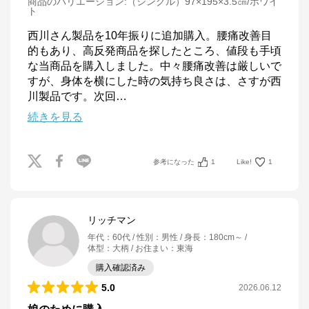
商品のバリエーション:
（シングル）97×195×3.5㎝/ホワイ
ト
西川さん製品を10年振りに追加購入。腰痛改善目
的もあり、高反発商品を探したところ、値段も手頃
な当商品を購入しました。中々腰痛改善は厳しいで
すが、身体を横にした時の気持ち良さは、さすが西
川製品です。次回
…
続きを見る
参考になった
1
Like!
1
リッチマン
年代
：
60代
性別
：
男性
身長
：
180cm～
体型
：
大柄
お住まい
：
東海
購入確認済み
5.0
2026.06.12