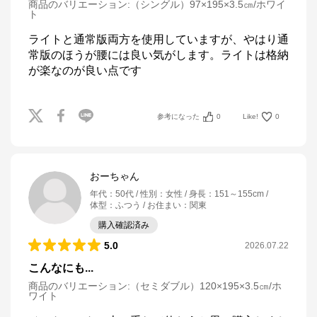
商品のバリエーション:
（シングル）97×195×3.5㎝/ホワイ
ト
ライトと通常版両方を使用していますが、やはり通
常版のほうが腰には良い気がします。ライトは格納
が楽なのが良い点です
参考になった
0
Like!
0
おーちゃん
年代
：
50代
性別
：
女性
身長
：
151～155cm
体型
：
ふつう
お住まい
：
関東
購入確認済み
5.0
2026.07.22
こんなにも...
商品のバリエーション:
（セミダブル）120×195×3.5㎝/ホ
ワイト