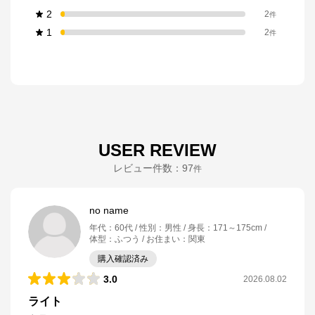
2
2
件
1
2
件
USER REVIEW
レビュー件数：
97
件
no name
年代
：
60代
性別
：
男性
身長
：
171～175cm
体型
：
ふつう
お住まい
：
関東
購入確認済み
3.0
2026.08.02
ライト