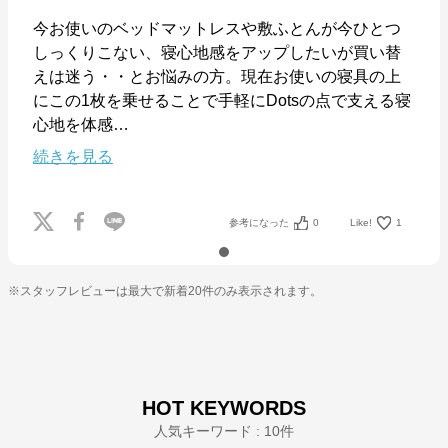
公式ECサイト
今お使いのベッドマットレスや敷ふとんが今ひとつ
しっくりこない、寝心地感をアップしたいが買い替
※外部サイトが開きます
えは迷う・・とお悩みの方。現在お使いの寝具の上
にこの1枚を乗せることで手軽にDotsの点で支える寝
nishikawa(西川)公式オンラインショップ
から
心地を体感
…
のコメント
続きを見る
nishikawa（西川）のマットレス、羽毛ふとん、まく
らなど、様々な寝具であなたの快適な睡眠をサポー
ト。ふとん・まくら・マットレスを豊富に取り揃え。
寝具のことならnishikawa（西川）におまかせくださ
い。
参考になった
0
Like!
1
※スタッフレビューは最大で新着20件のみ表示されます。
HOT KEYWORDS
人気キーワード : 10件