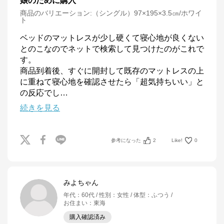
娘のために購入
商品のバリエーション:
（シングル）97×195×3.5㎝/ホワイ
ト
ベッドのマットレスが少し硬くて寝心地が良くない
とのこなのでネットで検索して見つけたのがこれで
す。

商品到着後、すぐに開封して既存のマットレスの上
に重ねて寝心地を確認させたら「超気持ちいい」と
の反応でし
…
続きを見る
参考になった
2
Like!
0
みよちゃん
年代
：
60代
性別
：
女性
体型
：
ふつう
お住まい
：
東海
購入確認済み