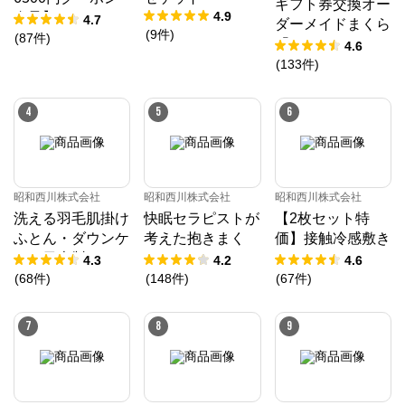
ギフト券交換オー
4.9
進呈】ムアツ マ
4.7
ダーメイドまくら
(
9
件
)
ットレス 30年ム
(
87
件
)
「10」
4.6
アツマットレスX
(
133
件
)
《90日お試し対
象》／MuAtsu
4
5
6
昭和西川株式会社
昭和西川株式会社
昭和西川株式会社
洗える羽毛肌掛け
快眠セラピストが
【2枚セット特
ふとん・ダウンケ
考えた抱きまく
価】接触冷感敷き
ット日本製ドイツ
ら/EC220
パッド（パッドシ
4.3
4.2
4.6
ダックダウン9
ーツ）
(
68
件
)
(
148
件
)
(
67
件
)
0％ 370ダウン
パワー［CMD羽
7
8
9
毛］