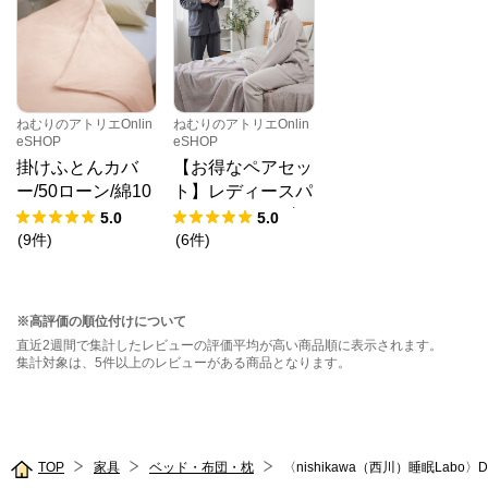
ねむりのアトリエOnlin
ねむりのアトリエOnlin
eSHOP
eSHOP
掛けふとんカバ
【お得なペアセッ
ー/50ローン/綿10
ト】レディースパ
0％
ジャマ・メンズパ
5.0
5.0
ジャマ/和晒し2重
(
9
件
)
(
6
件
)
ガーゼ
※高評価の順位付けについて
直近2週間で集計したレビューの評価平均が高い商品順に表示されます。
集計対象は、5件以上のレビューがある商品となります。
TOP
家具
ベッド・布団・枕