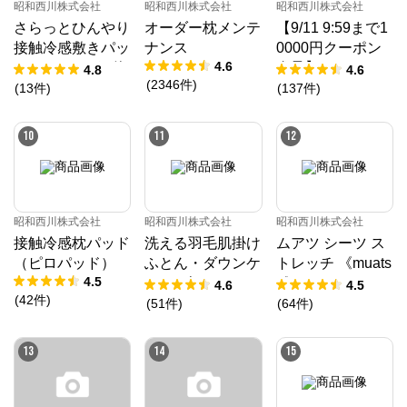
昭和西川株式会社
昭和西川株式会社
昭和西川株式会社
さらっとひんやり
オーダー枕メンテ
【9/11 9:59まで1
接触冷感敷きパッ
ナンス
0000円クーポン
4.6
ド（ツヌーガ®使
進呈】ムアツ マ
4.8
4.6
(
2346
件
)
用） / Cool Liv S
ットレス プロ《9
(
13
件
)
(
137
件
)
UPER
0日お試し対象》
／MuAtsu
10
11
12
昭和西川株式会社
昭和西川株式会社
昭和西川株式会社
接触冷感枕パッド
洗える羽毛肌掛け
ムアツ シーツ ス
（ピロパッド）
ふとん・ダウンケ
トレッチ 《muats
4.5
ット ダック50%
u》
4.6
4.5
(
42
件
)
(
51
件
)
(
64
件
)
13
14
15