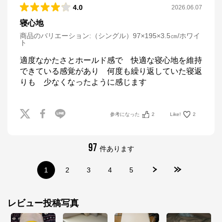
4.0
2026.06.07
寝心地
商品のバリエーション:
（シングル）97×195×3.5㎝/ホワイ
ト
適度なかたさとホールド感で　快適な寝心地を維持
できている感覚があり　何度も繰り返していた寝返
りも　少なくなったように感じます
参考になった
2
Like!
2
97
件あります
1
2
3
4
5
レビュー投稿写真