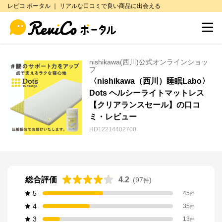
レビコ ポータル ｜ リアルな口コミで良い商品に出会える
nishikawa(西川)公式オンラインショッ
プ
〈nishikawa（西川）睡眠Labo〉
Dots ヘルシーライトマットレス
【クリアランスセール】の口コ
ミ・レビュー
HD12214402700
総合評価
4.2
(
97
)
件
5
45
件
4
35
件
3
13
件