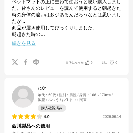
ベットマットの上に重ねて使おうと思い購入しまし
た。皆さんのレビューを読んで使用すると朝起きた
時の身体の違いは多少あるんだろうなとは思いまし
たが...

商品が届き使用してびっくりしました。

朝起きた時の
…
続きを見る
参考になった
0
Like!
0
たか
年代
：
60代
性別
：
男性
身長
：
166～170cm
体型
：
ふつう
お住まい
：
関東
購入確認済み
4.0
2026.06.14
西川製品への信用