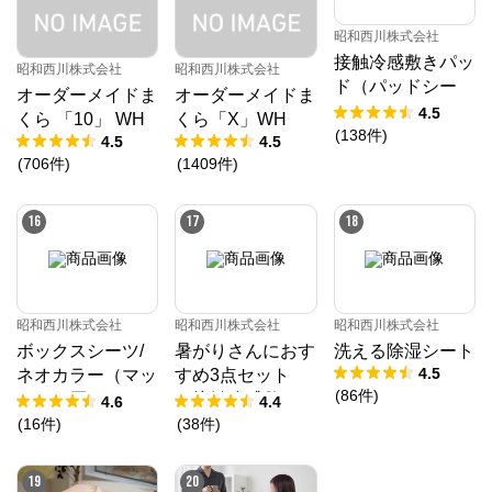
昭和西川株式会社
接触冷感敷きパッ
昭和西川株式会社
昭和西川株式会社
ド（パッドシー
オーダーメイドま
オーダーメイドま
ツ）
4.5
くら 「10」 WH
くら「X」WH
(
138
件
)
4.5
4.5
(
706
件
)
(
1409
件
)
16
17
18
昭和西川株式会社
昭和西川株式会社
昭和西川株式会社
ボックスシーツ/
暑がりさんにおす
洗える除湿シート
4.5
ネオカラー（マッ
すめ3点セット
(
86
件
)
トレス厚み23㎝
（接触冷感敷きパ
4.6
4.4
まで対応）
ッド、接触冷感ケ
(
16
件
)
(
38
件
)
ット、接触冷感枕
パッド）
19
20