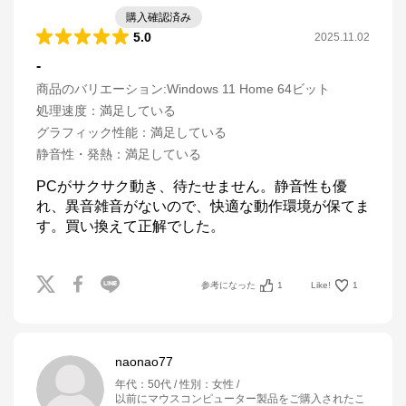
購入確認済み
5.0
2025.11.02
-
商品のバリエーション:
Windows 11 Home 64ビット
処理速度
：
満足している
グラフィック性能
：
満足している
静音性・発熱
：
満足している
PCがサクサク動き、待たせません。静音性も優
れ、異音雑音がないので、快適な動作環境が保てま
す。買い換えて正解でした。
参考になった
1
Like!
1
naonao77
年代
：
50代
性別
：
女性
以前にマウスコンピューター製品をご購入されたこ