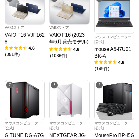
VAIOストア
VAIOストア
VAIO F16 VJF162
VAIO F16 (2023
マウスコンピューター
8
年6月発売モデル)
[公式]
4.6
VJF1618
mouse A5-I7U01
4.6
(
351
件
)
(
1086
件
)
BK-A
4.6
(
149
件
)
7
8
9
マウスコンピューター
マウスコンピューター
マウスコンピューター
[公式]
[公式]
[公式]
G TUNE DG-A7G
NEXTGEAR JG-
MousePro BP-I5G