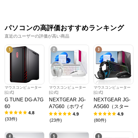
パソコンの高評価おすすめランキング
直近のユーザーの評価が高い商品
1
2
3
マウスコンピューター
マウスコンピューター
マウスコンピューター
[公式]
[公式]
[公式]
G TUNE DG-A7G
NEXTGEAR JG-
NEXTGEAR JG-
60
A7G60（ホワイ
A5G60（スター
4.8
ト5点セット）
ター5点セット）
4.9
4.9
(
33
件
)
(
23
件
)
(
80
件
)
4
5
6