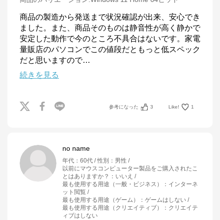
商品の製造から発送まで状況確認が出来、安心でき
ました。また、商品そのものは静音性が高く静かで
安定した動作で今のところ不具合はないです。家電
量販店のパソコンでこの値段だともっと低スペック
だと思いますので
…
続きを見る
参考になった
3
Like!
1
no name
年代
：
60代
性別
：
男性
以前にマウスコンピューター製品をご購入されたこ
とはありますか？
：
いいえ
最も使用する用途（一般・ビジネス）
：
インターネ
ット閲覧
最も使用する用途（ゲーム）
：
ゲームはしない
最も使用する用途（クリエイティブ）
：
クリエイテ
ィブはしない