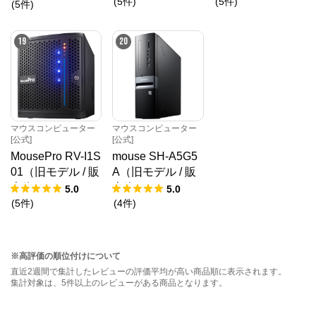
(
5
件
)
(
5
件
)
(
5
件
)
19
20
マウスコンピューター
マウスコンピューター
[公式]
[公式]
MousePro RV-I1S
mouse SH-A5G5
01（旧モデル / 販
A（旧モデル / 販
売終了）
売終了）
5.0
5.0
(
5
件
)
(
4
件
)
※高評価の順位付けについて
直近2週間で集計したレビューの評価平均が高い商品順に表示されます。
集計対象は、5件以上のレビューがある商品となります。