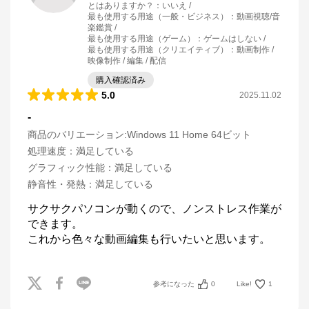
とはありますか？
：
いいえ
最も使用する用途（一般・ビジネス）
：
動画視聴/音
楽鑑賞
最も使用する用途（ゲーム）
：
ゲームはしない
最も使用する用途（クリエイティブ）
：
動画制作 /
映像制作 / 編集 / 配信
購入確認済み
5.0
2025.11.02
-
商品のバリエーション:
Windows 11 Home 64ビット
処理速度
：
満足している
グラフィック性能
：
満足している
静音性・発熱
：
満足している
サクサクパソコンが動くので、ノンストレス作業が
できます。

これから色々な動画編集も行いたいと思います。
参考になった
0
Like!
1