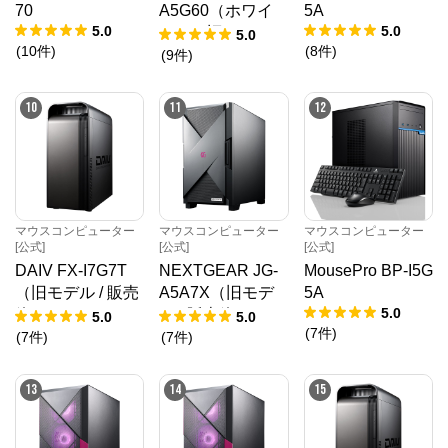
70
A5G60（ホワイ
5A
5.0
5.0
ト）（旧モデル /
5.0
(
10
件
)
(
8
件
)
販売終了）
(
9
件
)
10
11
12
マウスコンピューター
マウスコンピューター
マウスコンピューター
[公式]
[公式]
[公式]
DAIV FX-I7G7T
NEXTGEAR JG-
MousePro BP-I5G
（旧モデル / 販売
A5A7X（旧モデ
5A
5.0
終了）
ル / 販売終了）
5.0
5.0
(
7
件
)
(
7
件
)
(
7
件
)
13
14
15