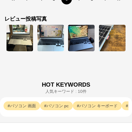
公式ECサイト
レビュー投稿写真
※外部サイトが開きます
マウスコンピューター[公式]
からのコメント
マウスコンピューターは、お客様のご利用目的・ご予
算に沿って、自由にカスタマイズしたBTO（Build To 
Order）パソコンをご提供する、国内生産のパソコン
メーカーです。

当社パソコンには「3年間無償保証（一部製品を除
く）」「24時間×365日電話サポート」が標準で付帯、
休日や深夜でも専門国内スタッフが皆様をサポートい
たします。
HOT KEYWORDS
人気キーワード : 10件
パソコン
画面
パソコン
pc
パソコン
キーボード