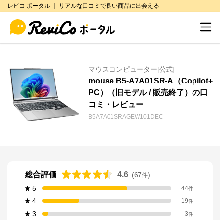
レビコ ポータル ｜ リアルな口コミで良い商品に出会える
マウスコンピューター[公式]
mouse B5-A7A01SR-A（Copilot+
PC）（旧モデル / 販売終了）の口
コミ・レビュー
B5A7A01SRAGEW101DEC
総合評価
4.6
(
67
)
件
5
44
件
4
19
件
3
3
件