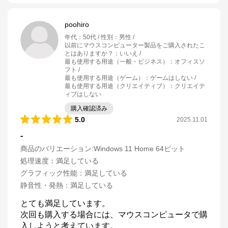
poohiro
年代
：
50代
性別
：
男性
以前にマウスコンピューター製品をご購入されたこ
とはありますか？
：
いいえ
最も使用する用途（一般・ビジネス）
：
オフィスソ
フト
最も使用する用途（ゲーム）
：
ゲームはしない
最も使用する用途（クリエイティブ）
：
クリエイテ
ィブはしない
購入確認済み
5.0
2025.11.01
-
商品のバリエーション:
Windows 11 Home 64ビット
処理速度
：
満足している
グラフィック性能
：
満足している
静音性・発熱
：
満足している
とても満足しています。

次回も購入する場合には、マウスコンピュータで購
入しようと考えています。
