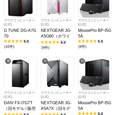
マウスコンピューター
マウスコンピューター
マウスコンピューター
[公式]
[公式]
[公式]
G TUNE DG-A7G
NEXTGEAR JG-
MousePro BP-I5G
70
A5G60（ホワイ
5A
5.0
5.0
ト）（旧モデル /
5.0
(
10
件
)
(
8
件
)
販売終了）
(
9
件
)
10
11
12
マウスコンピューター
マウスコンピューター
マウスコンピューター
[公式]
[公式]
[公式]
DAIV FX-I7G7T
NEXTGEAR JG-
MousePro BP-I5G
（旧モデル / 販売
A5A7X（旧モデ
5A
5.0
終了）
ル / 販売終了）
5.0
5.0