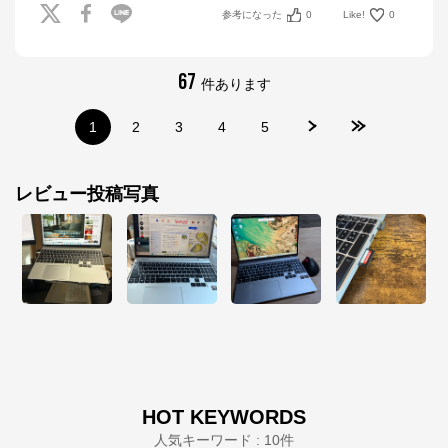
算に沿って、自由にカスタマイズしたBTO（Build To 
参考になった
0
Like!
0
Order）パソコンをご提供する、国内生産のパソコン
メーカーです。

当社パソコンには「3年間無償保証（一部製品を除
67
く）」「24時間×365日電話サポート」が標準で付帯、
件あります
休日や深夜でも専門国内スタッフが皆様をサポートい
たします。
1
2
3
4
5
レビュー投稿写真
HOT KEYWORDS
人気キーワード : 10件