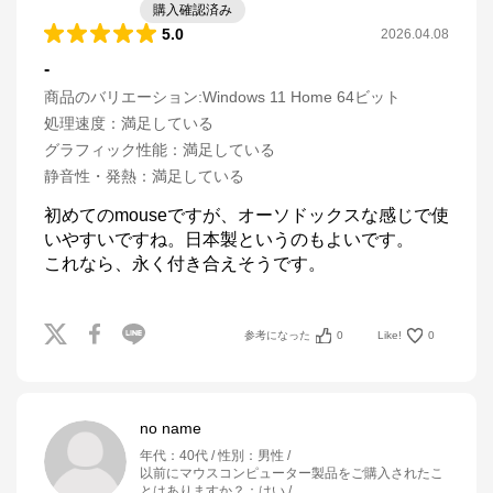
購入確認済み
5.0
2026.04.08
-
商品のバリエーション:
Windows 11 Home 64ビット
処理速度
：
満足している
グラフィック性能
：
満足している
静音性・発熱
：
満足している
初めてのmouseですが、オーソドックスな感じで使
いやすいですね。日本製というのもよいです。

これなら、永く付き合えそうです。
参考になった
0
Like!
0
no name
年代
：
40代
性別
：
男性
以前にマウスコンピューター製品をご購入されたこ
とはありますか？
：
はい