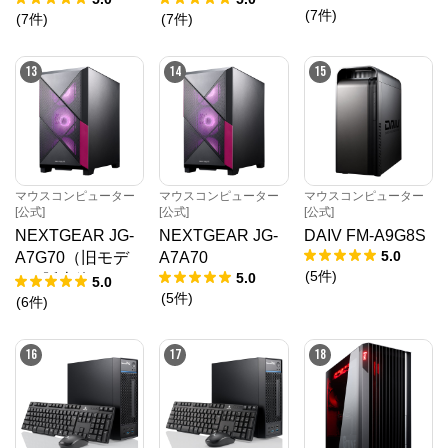
(
7
件
)
(
7
件
)
(
7
件
)
13
14
15
マウスコンピューター
マウスコンピューター
マウスコンピューター
[公式]
[公式]
[公式]
NEXTGEAR JG-
NEXTGEAR JG-
DAIV FM-A9G8S
5.0
A7G70（旧モデ
A7A70
(
5
件
)
5.0
ル / 販売終了）
5.0
(
5
件
)
(
6
件
)
16
17
18