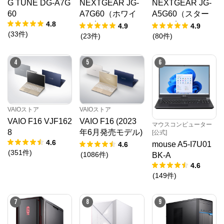
G TUNE DG-A7G
NEXTGEAR JG-
NEXTGEAR JG-
60
A7G60（ホワイ
A5G60（スター
4.8
ト5点セット）
ター5点セット）
4.9
4.9
(
33
件
)
(
23
件
)
(
80
件
)
4
5
6
VAIOストア
VAIOストア
VAIO F16 VJF162
VAIO F16 (2023
マウスコンピューター
8
年6月発売モデル)
[公式]
4.6
VJF1618
mouse A5-I7U01
4.6
(
351
件
)
(
1086
件
)
BK-A
4.6
(
149
件
)
7
8
9