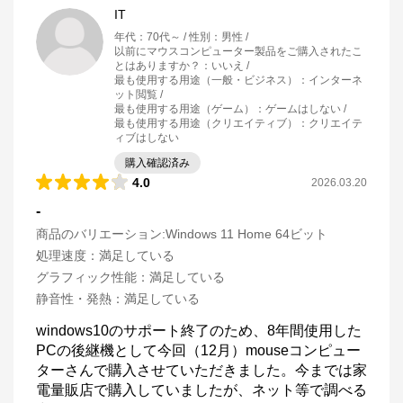
IT
年代
：
70代～
性別
：
男性
以前にマウスコンピューター製品をご購入されたこ
とはありますか？
：
いいえ
最も使用する用途（一般・ビジネス）
：
インターネ
ット閲覧
最も使用する用途（ゲーム）
：
ゲームはしない
最も使用する用途（クリエイティブ）
：
クリエイテ
ィブはしない
購入確認済み
4.0
2026.03.20
-
商品のバリエーション:
Windows 11 Home 64ビット
処理速度
：
満足している
グラフィック性能
：
満足している
静音性・発熱
：
満足している
windows10のサポート終了のため、8年間使用した
PCの後継機として今回（12月）mouseコンピュー
ターさんで購入させていただきました。今までは家
電量販店で購入していましたが、ネット等で調べる