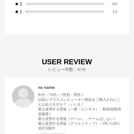
2
0
件
1
1
件
USER REVIEW
レビュー件数：
67
件
no name
年代
：
70代～
性別
：
男性
以前にマウスコンピューター製品をご購入されたこ
とはありますか？
：
いいえ
最も使用する用途（一般・ビジネス）
：
動画視聴/音
楽鑑賞
最も使用する用途（ゲーム）
：
ゲームはしない
最も使用する用途（クリエイティブ）
：
VR / CAD /
3DCG製作