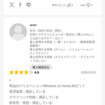
参考になった
0
Like!
0
aran
年代
：
60代
性別
：
男性
以前にマウスコンピューター製品をご購入されたこ
とはありますか？
：
はい
最も使用する用途（一般・ビジネス）
：
動画視聴/音
楽鑑賞
最も使用する用途（ゲーム）
：
シミュレーション /
ストラテジー
最も使用する用途（クリエイティブ）
：
クリエイテ
ィブはしない
購入確認済み
4.0
2026.03.03
-
商品のバリエーション:
Windows 11 Home 64ビット
処理速度
：
満足している
グラフィック性能
：
満足している
静音性・発熱
：
満足している