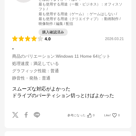
最も使用する用途（一般・ビジネス）
：
オフィスソ
フト
最も使用する用途（ゲーム）
：
ゲームはしない
最も使用する用途（クリエイティブ）
：
動画制作 /
映像制作 / 編集 / 配信
購入確認済み
4.0
2026.03.21
-
商品のバリエーション:
Windows 11 Home 64ビット
処理速度
：
満足している
グラフィック性能
：
普通
静音性・発熱
：
普通
スムーズな対応がよかった

ドライブのパーティション切っとけばよかった
参考になった
0
Like!
0