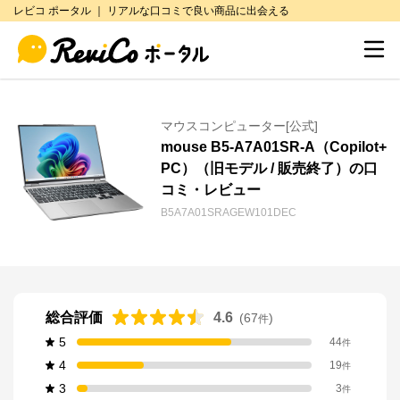
レビコ ポータル ｜ リアルな口コミで良い商品に出会える
マウスコンピューター[公式]
mouse B5-A7A01SR-A（Copilot+
PC）（旧モデル / 販売終了）の口
コミ・レビュー
B5A7A01SRAGEW101DEC
総合評価
4.6
(
67
)
件
5
44
件
4
19
件
3
3
件