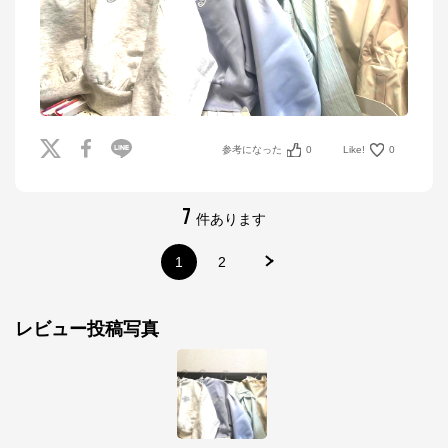
参考になった
0
Like!
0
7
件あります
ナルミヤオンライン
1
2
公式ECサイト
レビュー投稿写真
※外部サイトが開きます
ナルミヤオンライン
からのコメント
ナルミヤオンライン公式通販ショップ。人気子供服メ
ゾピアノ、プティマイン、ラブトキシック、アナスイ
ミニ等、全ブランド、全商品をご覧いただけます。