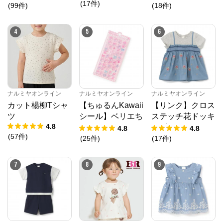
(
17
件
)
トワンピース
(
99
件
)
(
18
件
)
4
5
6
ナルミヤオンライン
ナルミヤオンライン
ナルミヤオンライン
カット楊柳Tシャ
【ちゅるんKawaii
【リンク】クロス
ツ
シール】ベリエち
ステッチ花ドッキ
4.8
ゃん
ングTシャツ
4.8
4.8
(
57
件
)
(
25
件
)
(
17
件
)
7
8
9