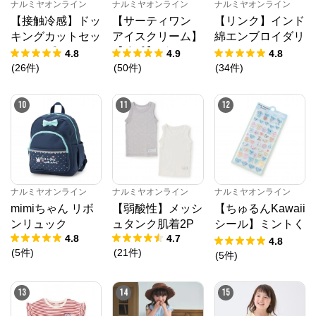
ナルミヤオンライン
ナルミヤオンライン
ナルミヤオンライン
【接触冷感】ドッ
【サーティワン
【リンク】インド
キングカットセッ
アイスクリーム】
綿エンブロイダリ
トアップ
【冷感】グラフィ
ーチュニック
4.8
4.9
4.8
ック半袖Tシャツ
(
26
件
)
(
50
件
)
(
34
件
)
10
11
12
ナルミヤオンライン
ナルミヤオンライン
ナルミヤオンライン
mimiちゃん リボ
【弱酸性】メッシ
【ちゅるんKawaii
ンリュック
ュタンク肌着2P
シール】ミントく
4.8
4.7
ん
4.8
(
5
件
)
(
21
件
)
(
5
件
)
13
14
15