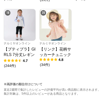
19
20
ナルミヤオンライン
ナルミヤオンライン
【プティプラ】GI
【リンク】花柄サ
RLS 7分丈レギン
ッカーチュニック
4.8
ス
4.7
(
34
件
)
(
244
件
)
※高評価の順位付けについて
直近2週間で集計したレビューの評価平均が高い商品順に表示されます。
集計対象は、5件以上のレビューがある商品となります。