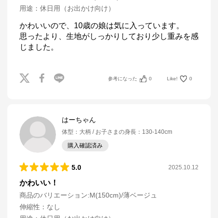
用途
：
休日用（お出かけ向け）
かわいいので、10歳の娘は気に入っています。

思ったより、生地がしっかりしており少し重みを感
じました。
参考になった
0
Like!
0
はーちゃん
体型
：
大柄
お子さまの身長
：
130-140cm
購入確認済み
5.0
2025.10.12
かわいい！
商品のバリエーション:
M(150cm)/薄ベージュ
伸縮性
：
なし