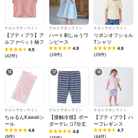
ナルミヤオンライン
ナルミヤオンライン
ナルミヤオンライン
【プティプラ】ア
ハート刺しゅうワ
リボンオフショル
ルファベット袖フ
ンピース
Tシャツ
4.9
4.9
リルTシャツ
4.5
(
18
件
)
(
29
件
)
(
42
件
)
16
17
18
ナルミヤオンライン
ナルミヤオンライン
ナルミヤオンライン
ちゅるんKawaiiシ
【接触冷感】ボー
【プティプラ】ハ
ール
ダーテレコ7分丈
ーフレギンス
4.8
4.7
レギンス
4.8
(
8
件
)
(
44
件
)
(
15
件
)