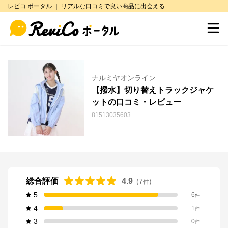
レビコ ポータル ｜ リアルな口コミで良い商品に出会える
ナルミヤオンライン
【撥水】切り替えトラックジャケ
ットの口コミ・レビュー
81513035603
総合評価
4.9
(
7
)
件
5
6
件
4
1
件
3
0
件