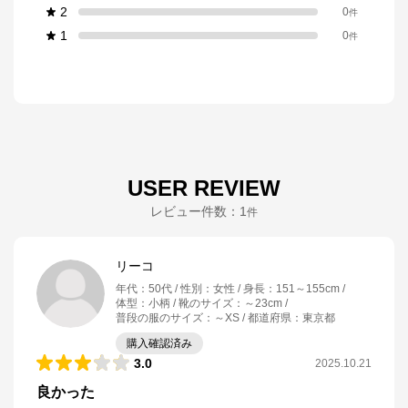
2
0
件
1
0
件
USER REVIEW
レビュー件数：
1
件
リーコ
年代
：
50代
性別
：
女性
身長
：
151～155cm
体型
：
小柄
靴のサイズ
：
～23cm
普段の服のサイズ
：
～XS
都道府県
：
東京都
購入確認済み
3.0
2025.10.21
良かった