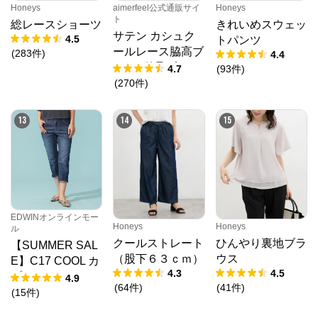
Honeys
aimerfeel公式通販サイ
Honeys
ト
総レースショーツ
きれいめスウェッ
サテン カシュク
4.5
トパンツ
ールレース脇高ブ
(
283
件
)
4.4
ラ(R) 単品ブラジ
4.7
(
93
件
)
ャー
(
270
件
)
13
14
15
EDWINオンラインモー
Honeys
Honeys
ル
クールストレート
ひんやり裏地ブラ
【SUMMER SAL
（股下６３ｃｍ）
ウス
E】C17 COOL カ
4.3
4.5
プリ デニムパン
4.9
(
64
件
)
(
41
件
)
ツ【涼】
(
15
件
)