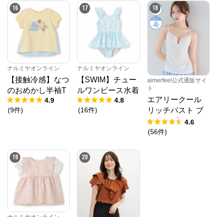
16
17
18
ナルミヤオンライン
ナルミヤオンライン
【接触冷感】なつ
【SWIM】チュー
aimerfeel公式通販サイ
ト
のおめかし半袖T
ルワンピース水着
エアリークール
4.9
4.8
(
9
件
)
(
16
件
)
リッチバスト ブ
ラトップ (ワイヤ
4.6
ー入り)
(
56
件
)
19
20