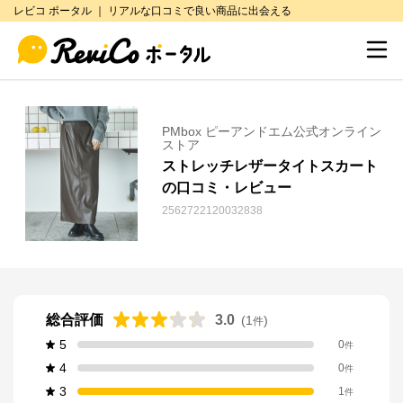
レビコ ポータル ｜ リアルな口コミで良い商品に出会える
PMbox ピーアンドエム公式オンライン
ストア
ストレッチレザータイトスカート
の口コミ・レビュー
2562722120032838
総合評価
3.0
(
1
)
件
5
0
件
4
0
件
3
1
件