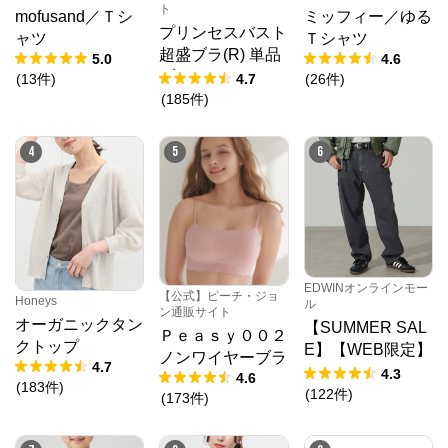
ト
mofusand／Ｔシ
ミッフィー／ゆる
プリンセスバスト
ャツ
Ｔシャツ
超盛ブラ(R) 単品
5.0
4.6
ブラジャー
(
13
件
)
4.7
(
26
件
)
(
185
件
)
4
5
6
EDWINオンラインモー
【公式】ピーチ・ジョ
Honeys
ル
ン通販サイト
オーガニックタン
【SUMMER SAL
Ｐｅａｓｙ００２
クトップ
E】【WEB限定】
ノンワイヤーブラ
4.7
STEPMARK ルー
4.3
4.6
(
183
件
)
ズペインターパン
(
122
件
)
(
173
件
)
ツ