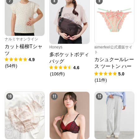
7
8
9
ナルミヤオンライン
カット楊柳Tシャ
Honeys
aimerfeel公式通販サイ
PMbox ピーアンドエム公式オンラインストア
ト
ツ
多ポケットボディ
カシュクールレー
4.9
バッグ
公式ECサイト
(
54
件
)
ス ツートン ハー
4.6
フバックショーツ
(
106
件
)
5.0
※外部サイトが開きます
(
11
件
)
PMbox ピーアンドエム公式オンラインストア
10
11
12
からのコメント
https://onlinestore.pandm.co.jp/shop/