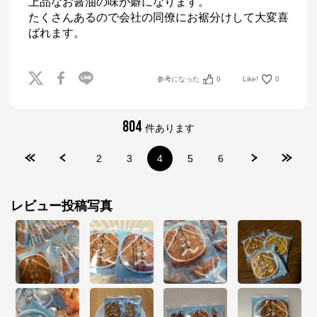
上品なお醤油の味が癖になります。

たくさんあるので会社の同僚にお裾分けして大変喜
ばれます。
参考になった
0
Like!
0
804
件あります
2
3
4
5
6
レビュー投稿写真