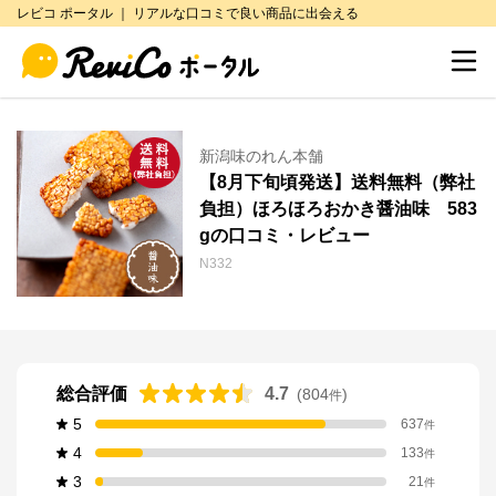
レビコ ポータル ｜ リアルな口コミで良い商品に出会える
新潟味のれん本舗
【8月下旬頃発送】送料無料（弊社
負担）ほろほろおかき醤油味 583
gの口コミ・レビュー
N332
総合評価
4.7
(
804
)
件
5
637
件
4
133
件
3
21
件