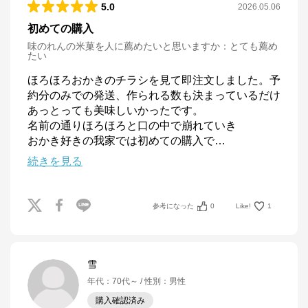
5.0
2026.05.06
初めての購入
味のれんの米菓を人に薦めたいと思いますか
：
とても薦め
たい
ほろほろおかきのチラシを見て即注文しました。予
約分のみでの発送、作られる数も決まっているだけ
あっとっても美味しいかったです。

名前の通りほろほろと口の中で崩れていき

おかき好きの我家では初めての購入で
…
続きを見る
参考になった
0
Like!
1
雪
年代
：
70代～
性別
：
男性
購入確認済み