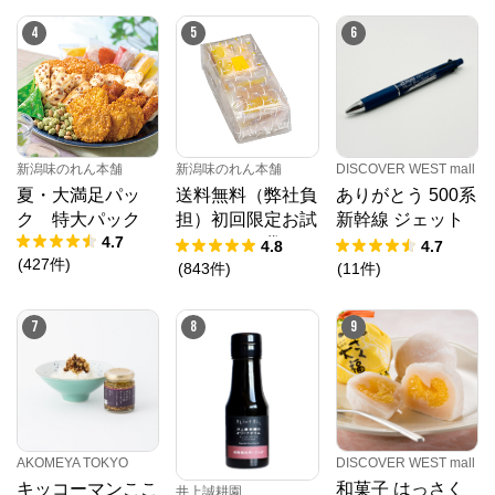
4
5
6
新潟味のれん本舗
新潟味のれん本舗
DISCOVER WEST mall
夏・大満足パッ
送料無料（弊社負
ありがとう 500系
ク 特大パック
担）初回限定お試
新幹線 ジェット
4.7
しセット 袋
ストリーム４＆１
4.8
4.7
(
427
件
)
(
843
件
)
(
11
件
)
7
8
9
AKOMEYA TOKYO
DISCOVER WEST mall
キッコーマンここ
和菓子 はっさく
井上誠耕園