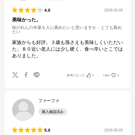
4.0
2026.05.05
美味かった。
味のれんの米菓を人に薦めたいと思いますか
：
とても薦め
たい
家族からも好評。３歳も孫さえも美味しくいただい
た。８０近い老人には少し硬く、食べ辛いとこでは
ありました。
参考になった
1
Like!
1
ファーファ
購入確認済み
5.0
2026.05.05