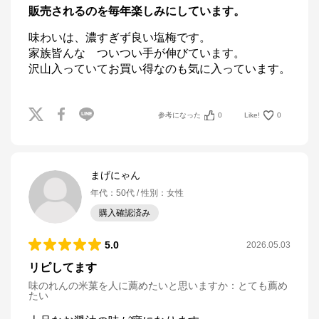
販売されるのを毎年楽しみにしています。
味わいは、濃すぎず良い塩梅です。

家族皆んな　ついつい手が伸びています。

沢山入っていてお買い得なのも気に入っています。
参考になった
0
Like!
0
まげにゃん
年代
：
50代
性別
：
女性
購入確認済み
5.0
2026.05.03
リピしてます
味のれんの米菓を人に薦めたいと思いますか
：
とても薦め
たい