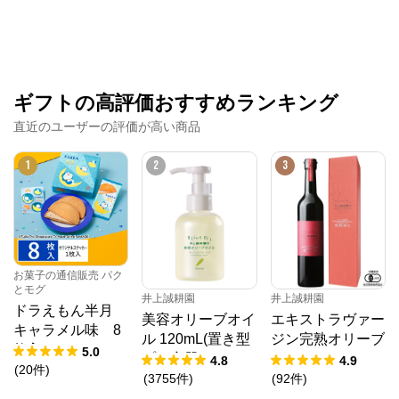
飯は炊きたてが一番美味しいように、米菓もつくりた
ての美味しさに勝るものはありません。

美味しいものを美味しいうちに少しでも早く召し上が
っていただきたいため、熟練した職人たちの手によっ
てつくられる米菓を工場直送でお届けします。
ギフトの高評価おすすめランキング
直近のユーザーの評価が高い商品
1
2
3
お菓子の通信販売 パク
とモグ
井上誠耕園
井上誠耕園
ドラえもん半月
美容オリーブオイ
エキストラヴァー
キャラメル味 8
ル 120mL(置き型
ジン完熟オリーブ
枚入
5.0
プラ容器)
オイル 450g
4.8
4.9
(
20
件
)
(
3755
件
)
(
92
件
)