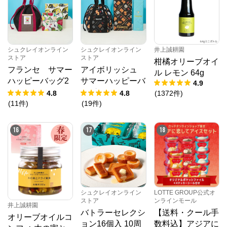
シュクレイオンライン
シュクレイオンライン
井上誠耕園
ストア
ストア
柑橘オリーブオイ
フランセ サマー
アイボリッシュ
ル レモン 64g
ハッピーバッグ2
サマーハッピーバ
4.9
026
ッグ2026
4.8
4.8
(
1372
件
)
(
11
件
)
(
19
件
)
16
17
18
シュクレイオンライン
LOTTE GROUP公式オ
ストア
ンラインモール
井上誠耕園
バトラーセレクシ
【送料・クール手
オリーブオイルコ
ョン16個入 10周
数料込】アジアに