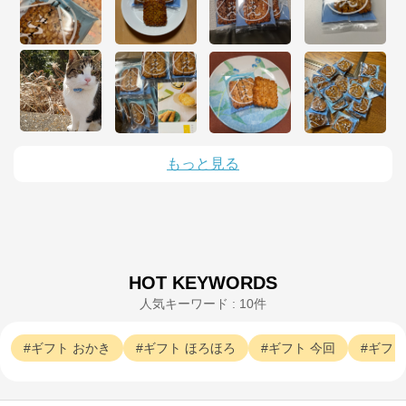
もっと見る
新潟味のれん本舗
公式ECサイト
HOT KEYWORDS
※外部サイトが開きます
人気キーワード : 10件
新潟味のれん本舗
からのコメント
ギフト
おかき
ギフト
ほろほろ
ギフト
今回
ギフト
https://www.ajinoren.co.jp/shop/

おせんべい・おかきの通信販売、新潟味のれん本舗は
原料にこだわり国産米を100％使用しております。ご