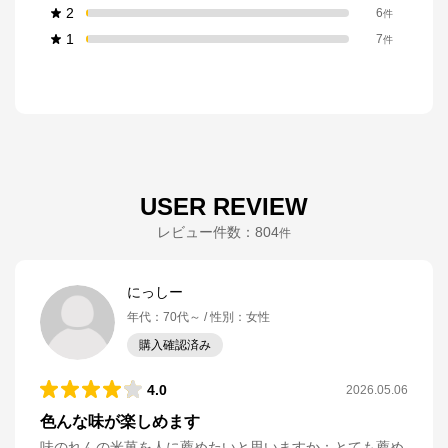
2
6
件
1
7
件
USER REVIEW
レビュー件数：
804
件
にっしー
年代
：
70代～
性別
：
女性
購入確認済み
4.0
2026.05.06
色んな味が楽しめます
味のれんの米菓を人に薦めたいと思いますか
：
とても薦め