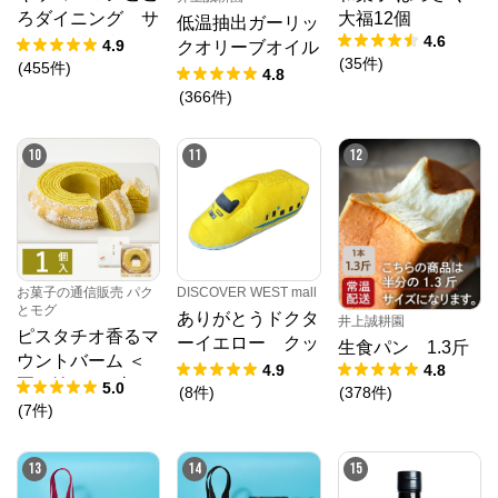
ろダイニング サ
大福12個
低温抽出ガーリッ
4.6
クサクしょうゆア
4.9
クオリーブオイル
(
35
件
)
ーモンド ペッパ
(
455
件
)
64g
4.8
ー＆スモーク風味
(
366
件
)
10
11
12
DISCOVER WEST mall
お菓子の通信販売 パク
とモグ
ありがとうドクタ
井上誠耕園
ピスタチオ香るマ
ーイエロー クッ
生食パン 1.3斤
ウントバーム ＜
ション
4.9
4.8
夏の輪＞ 1山
5.0
(
8
件
)
(
378
件
)
(
7
件
)
13
14
15