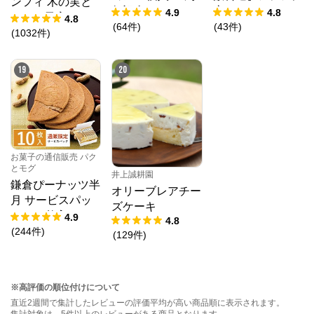
ンフィ 木の実と
年記念パッケージ
恋してアイスセッ
4.9
4.8
ドライ果実 192g
4.8
ト（クリアファイ
(
64
件
)
(
43
件
)
春限定
(
1032
件
)
ル1種・ステッカ
ーシール付き）
19
20
お菓子の通信販売 パク
とモグ
井上誠耕園
鎌倉ぴーナッツ半
オリーブレアチー
月 サービスパッ
ズケーキ
ク 10枚入
4.9
4.8
(
244
件
)
(
129
件
)
※高評価の順位付けについて
直近2週間で集計したレビューの評価平均が高い商品順に表示されます。