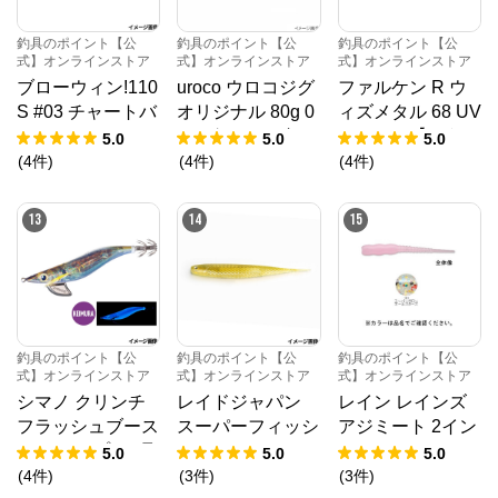
釣具のポイント【公
釣具のポイント【公
釣具のポイント【公
式】オンラインストア
式】オンラインストア
式】オンラインストア
ブローウィン!110
uroco ウロコジグ
ファルケン R ウ
S #03 チャートバ
オリジナル 80g 0
ィズメタル 68 UV
ックパールクリア
04 グリーンゴー
シルバー【ゆうパ
5.0
5.0
5.0
【ブローウィン！
ルド
ケット】
(
4
件
)
(
4
件
)
(
4
件
)
110Sの中からお
一人様2点まで】
13
14
15
釣具のポイント【公
釣具のポイント【公
釣具のポイント【公
式】オンラインストア
式】オンラインストア
式】オンラインストア
シマノ クリンチ
レイドジャパン
レイン レインズ
フラッシュブース
スーパーフィッシ
アジミート 2イン
ト ディープ 3.5号
ュローラー 3.5イ
チ 152 スーパー
5.0
5.0
5.0
008 Tケイムラア
ンチ 128.サンド
グローオールスタ
(
4
件
)
(
3
件
)
(
3
件
)