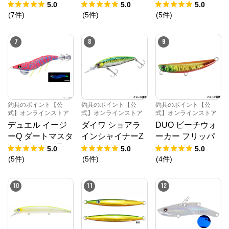
2.8インチ 529 ク
ブリパンプキン
EX 20-195 KP
5.0
5.0
5.0
リスタルフラッシ
【ゆうパケット】
-2019 H.B con
(
7
件
)
(
5
件
)
(
5
件
)
ュ【ゆうパケッ
cept
ト】
7
8
9
釣具のポイント【公
釣具のポイント【公
釣具のポイント【公
式】オンラインストア
式】オンラインストア
式】オンラインストア
デュエル イージ
ダイワ ショアラ
DUO ビーチウォ
ーQ ダートマスタ
インシャイナーZ
ーカー フリッパ
ー ラトル 3.5号 1
セットアッパー 7
ー 32 UVエメラル
5.0
5.0
5.0
5.BLBI ブルー夜
5S-DR アデルラ
ドRT【ゆうパケ
(
5
件
)
(
5
件
)
(
4
件
)
光ボイル
イムコノシロ【ゆ
ット】
うパケット】
10
11
12