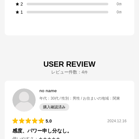
2
0
件
1
0
件
USER REVIEW
レビュー件数：
4
件
no name
年代
：
30代
性別
：
男性
お住まいの地域
：
関東
購入確認済み
5.0
2024.12.16
感度、パワー申し分なし。
使いやすさ
：
★★★★★