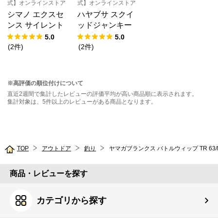
式】オンラインストア
式】オンラインストア
シマノ エクスセ
ハヤブサ スクイ
ンス サイレント
ッドジャンキー
アサシン 80F フ
ハグハグドロッパ
5.0
5.0
ラッシュブースト
ー 1.7号 9.トリプ
(
2
件
)
(
2
件
)
006 Tクリアイワ
ルパープル SR40
シ XM-180W【ゆ
7【ゆうパケッ
うパケット】
ト】
※高評価の順位付けについて
直近2週間で集計したレビューの評価平均が高い商品順に表示されます。
集計対象は、5件以上のレビューがある商品となります。
TOP
アウトドア
釣り
ヤマガブランクス バトルウィップ TR 63/N (T
商品・レビューを探す
カテゴリから探す