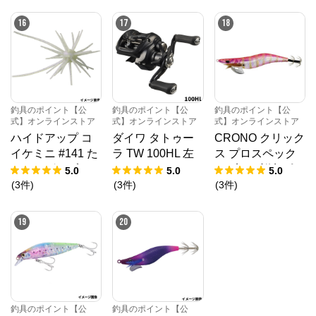
ジ QE-D35V【ゆ
ワカサギ【ゆうパ
ーズ【ゆうパケッ
うパケット】
ケット】
ト】
16
17
18
釣具のポイント【公
釣具のポイント【公
釣具のポイント【公
式】オンラインストア
式】オンラインストア
式】オンラインストア
ハイドアップ コ
ダイワ タトゥー
CRONO クリック
イケミニ #141 た
ラ TW 100HL 左
ス プロスペック
まらんばいブルー
ハンドル ベイト
4.0寸 23.桜島ピン
5.0
5.0
5.0
リール 24年モデ
ク【ゆうパケッ
(
3
件
)
(
3
件
)
(
3
件
)
ル
ト】
19
20
釣具のポイント【公
釣具のポイント【公