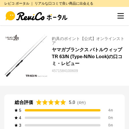
レビコ ポータル ｜ リアルな口コミで良い商品に出会える
釣具のポイント【公式】オンラインスト
ア
ヤマガブランクス バトルウィップ
TR 63/N (Type-N/No Look)の口コ
ミ・レビュー
4571584100609
総合評価
5.0
(
4
)
件
5
4
件
4
0
件
3
0
件