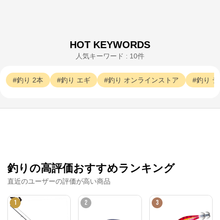
HOT KEYWORDS
人気キーワード : 10件
釣り
2本
釣り
エギ
釣り
オンラインストア
釣り
テ
釣具のポイント【公式】オンラインストア
釣りの高評価おすすめランキング
公式ECサイト
直近のユーザーの評価が高い商品
1
2
3
※外部サイトが開きます