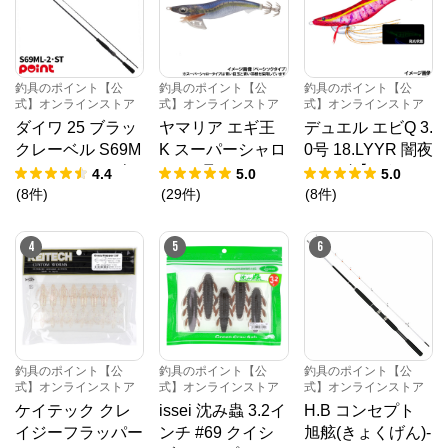
釣具のポイント【公式】オンラインストア
から
のコメント
釣具のポイント【公式】オンラインストア

https://www.point-official.shop/shop/default.aspx

釣具のポイント【公
釣具のポイント【公
釣具のポイント【公
創業75年。全国に70拠点以上、お取引先様1,500社以
式】オンラインストア
式】オンラインストア
式】オンラインストア
上の株式会社タカミヤが運営する釣具の通販サイトで
ダイワ 25 ブラッ
ヤマリア エギ王
デュエル エビQ 3.
す。

1999年よりインターネットでの販売をスタートしてい
クレーベル S69M
K スーパーシャロ
0号 18.LYYR 闇夜
ます。

L-2・ST (2026年
ー 3.5号 050 ケイ
ローズ【ゆうパケ
4.4
5.0
5.0
P’S CLUB会員様は釣具のポイント【公式】オンライ
ンストア（以下：当オンライストア）と実店舗が連携
追加モデル)
ムライワシ【ゆう
ット】
(
8
件
)
(
29
件
)
(
8
件
)
したお買い物体験をお楽しみいただけます。
パケット】
4
5
6
釣具のポイント【公
釣具のポイント【公
釣具のポイント【公
式】オンラインストア
式】オンラインストア
式】オンラインストア
ケイテック クレ
issei 沈み蟲 3.2イ
H.B コンセプト
イジーフラッパー
ンチ #69 クイシ
旭舷(きょくげん)-