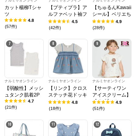
ナルミヤオンライン
ナルミヤオンライン
ナルミヤオンライン
カット楊柳Tシャ
【プティプラ】ア
【ちゅるんKawaii
ツ
ルファベット袖フ
シール】ベリエち
4.8
リルTシャツ
ゃん
4.5
4.9
(
57
件
)
(
42
件
)
(
28
件
)
7
8
9
ナルミヤオンライン
ナルミヤオンライン
ナルミヤオンライン
【弱酸性】メッシ
【リンク】クロス
【サーティワン
ュタンク肌着2P
ステッチ花ドッキ
アイスクリーム】
4.7
ングTシャツ
【冷感】グラフィ
4.8
4.9
(
21
件
)
ック半袖Tシャツ
(
18
件
)
(
51
件
)
ナルミヤオンライン
10
11
12
公式ECサイト