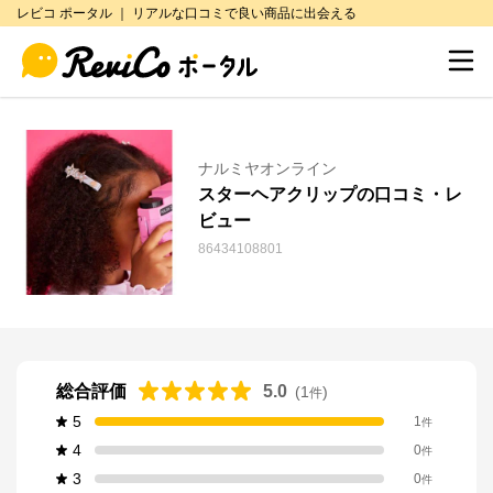
レビコ ポータル ｜ リアルな口コミで良い商品に出会える
ナルミヤオンライン
スターヘアクリップの口コミ・レ
ビュー
86434108801
総合評価
5.0
(
1
)
件
5
1
件
4
0
件
3
0
件