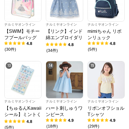
※外部サイトが開きます
ナルミヤオンライン
からのコメント
ナルミヤオンライン
ナルミヤオンライン
ナルミヤオンライン
ナルミヤオンライン公式通販ショップ。人気子供服メ
【SWIM】モチー
【リンク】インド
mimiちゃん リボ
ゾピアノ、プティマイン、ラブトキシック、アナスイ
ミニ等、全ブランド、全商品をご覧いただけます。
フプールバッグ
綿エンブロイダリ
ンリュック
4.8
4.8
ーチュニック
4.8
(
30
件
)
(
5
件
)
(
34
件
)
13
14
15
ナルミヤオンライン
ナルミヤオンライン
ナルミヤオンライン
【ちゅるんKawaii
ハート刺しゅうワ
リボンオフショル
シール】ミントく
ンピース
Tシャツ
4.9
4.9
ん
4.8
(
18
件
)
(
29
件
)
(
5
件
)