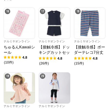
16
17
18
ナルミヤオンライン
ナルミヤオンライン
ナルミヤオンライン
ちゅるんKawaiiシ
【接触冷感】ドッ
【接触冷感】ボー
ール
キングカットセッ
ダーテレコ7分丈
4.8
トアップ
レギンス
4.8
4.8
(
10
件
)
(
26
件
)
(
15
件
)
19
20
ナルミヤオンライン
ナルミヤオンライン