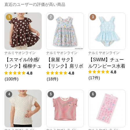
直近のユーザーの評価が高い商品
1
2
3
ナルミヤオンライン
ナルミヤオンライン
ナルミヤオンライン
【スマイル/冷感/
【泉屋 サク】
【SWIM】チュー
リンク】楊柳チュ
【リンク】肩リボ
ルワンピース水着
4.8
ニック
ンフラワーキャッ
4.8
4.8
(
17
件
)
トワンピース
(
100
件
)
(
18
件
)
4
5
6