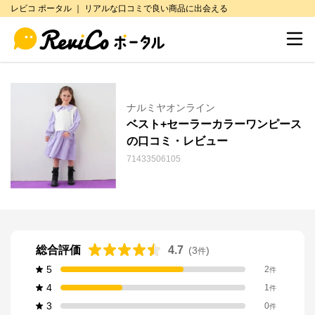
レビコ ポータル ｜ リアルな口コミで良い商品に出会える
ナルミヤオンライン
ベスト+セーラーカラーワンピース
の口コミ・レビュー
71433506105
総合評価
4.7
(
3
)
件
5
2
件
4
1
件
3
0
件