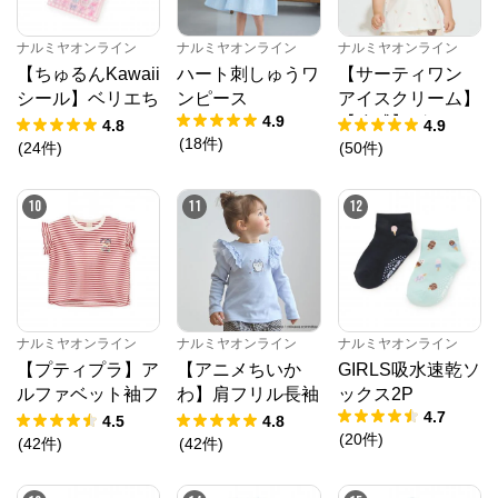
ナルミヤオンライン
ナルミヤオンライン
ナルミヤオンライン
【ちゅるんKawaii
ハート刺しゅうワ
【サーティワン
シール】ベリエち
ンピース
アイスクリーム】
4.9
ゃん
【冷感】グラフィ
4.8
4.9
(
18
件
)
ック半袖Tシャツ
(
24
件
)
(
50
件
)
10
11
12
ナルミヤオンライン
ナルミヤオンライン
ナルミヤオンライン
【プティプラ】ア
【アニメちいか
GIRLS吸水速乾ソ
ルファベット袖フ
わ】肩フリル長袖
ックス2P
4.7
リルTシャツ
Tシャツ
4.5
4.8
(
20
件
)
(
42
件
)
(
42
件
)