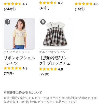
4.7
ス
レギンス
4.7
4.8
(
43
件
)
(
243
件
)
(
15
件
)
19
20
ナルミヤオンライン
ナルミヤオンライン
リボンオフショル
【接触冷感/リン
Tシャツ
ク】ブロックチェ
4.9
ックドッキングT
4.8
(
29
件
)
シャツ
(
27
件
)
※高評価の順位付けについて
直近2週間で集計したレビューの評価平均が高い商品順に表示されます。
集計対象は、5件以上のレビューがある商品となります。