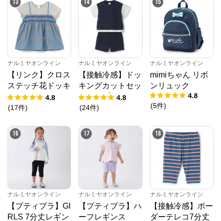
13
14
15
ナルミヤオンライン
ナルミヤオンライン
ナルミヤオンライン
【リンク】クロス
【接触冷感】ドッ
mimiちゃん リボ
ステッチ花ドッキ
キングカットセッ
ンリュック
4.8
ングTシャツ
トアップ
4.8
4.8
(
5
件
)
(
17
件
)
(
24
件
)
16
17
18
ナルミヤオンライン
ナルミヤオンライン
ナルミヤオンライン
【プティプラ】GI
【プティプラ】ハ
【接触冷感】ボー
RLS 7分丈レギン
ーフレギンス
ダーテレコ7分丈