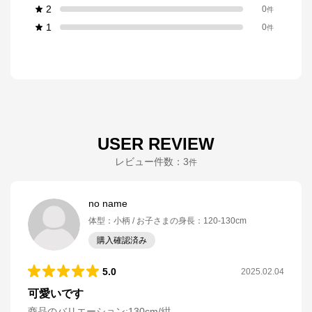
2
0
件
1
0
件
USER REVIEW
レビュー件数：
3
件
no name
体型
：
小柄
お子さまの身長
：
120-130cm
購入確認済み
5.0
2025.02.04
可愛いです
商品のバリエーション:
130cm/紺