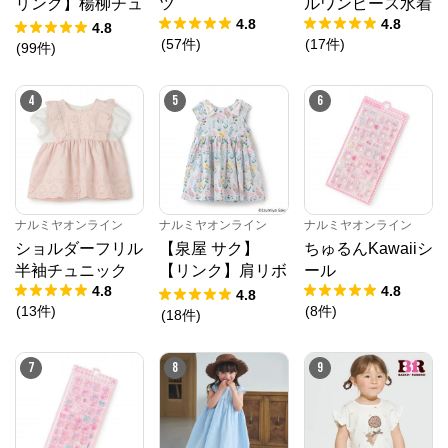
リンク】楊柳チュ
ツ
ルワンピース水着
4.8
4.8
ニック
4.8
ナルミヤオンライン
(
57
件
)
(
17
件
)
(
99
件
)
公式ECサイト
4
5
6
※外部サイトが開きます
ナルミヤオンライン
からのコメント
ナルミヤオンライン公式通販ショップ。人気子供服メ
ゾピアノ、プティマイン、ラブトキシック、アナスイ
ナルミヤオンライン
ナルミヤオンライン
ナルミヤオンライン
ミニ等、全ブランド、全商品をご覧いただけます。
ショルダーフリル
【泉屋 サク】
ちゅるんKawaiiシ
半袖チュニック
【リンク】肩リボ
ール
4.8
4.8
ンフラワーキャッ
4.8
(
13
件
)
(
8
件
)
トワンピース
(
18
件
)
7
8
9