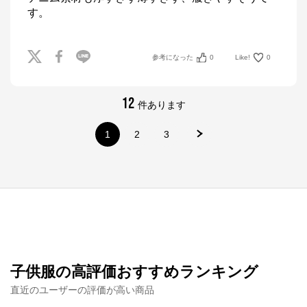
す。
参考になった
0
Like!
0
12
件あります
1
2
3
ナルミヤオンライン
子供服の高評価おすすめランキング
公式ECサイト
直近のユーザーの評価が高い商品
※外部サイトが開きます