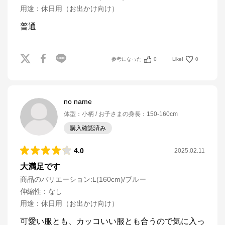
用途
：
休日用（お出かけ向け）
普通
参考になった
0
Like!
0
no name
体型
：
小柄
お子さまの身長
：
150-160cm
購入確認済み
4.0
2025.02.11
大満足です
商品のバリエーション:
L(160cm)/ブルー
伸縮性
：
なし
用途
：
休日用（お出かけ向け）
可愛い服とも、カッコいい服とも合うので気に入っ