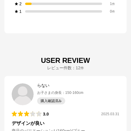
2
1
件
1
0
件
USER REVIEW
レビュー件数：
12
件
らない
お子さまの身長
：
150-160cm
購入確認済み
3.0
2025.03.31
デザインが良い
商品のバリエーション:
L(160cm)/ブルー