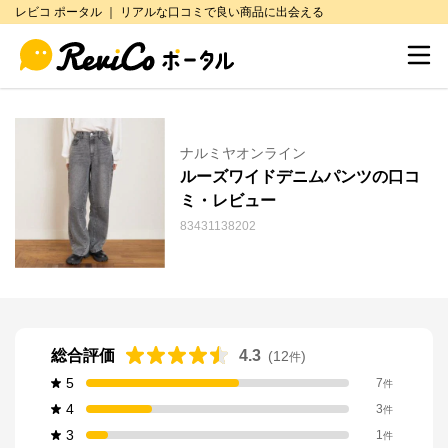
レビコ ポータル ｜ リアルな口コミで良い商品に出会える
ナルミヤオンライン
ルーズワイドデニムパンツの口コ
ミ・レビュー
83431138202
総合評価
4.3
(
12
)
件
5
7
件
4
3
件
3
1
件