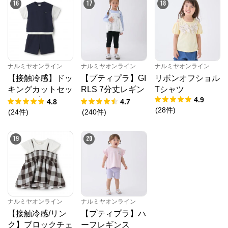
16
17
18
ナルミヤオンライン
ナルミヤオンライン
ナルミヤオンライン
【接触冷感】ドッ
【プティプラ】GI
リボンオフショル
キングカットセッ
RLS 7分丈レギン
Tシャツ
4.9
トアップ
ス
4.8
4.7
(
28
件
)
(
24
件
)
(
240
件
)
19
20
ナルミヤオンライン
ナルミヤオンライン
【接触冷感/リン
【プティプラ】ハ
ク】ブロックチェ
ーフレギンス