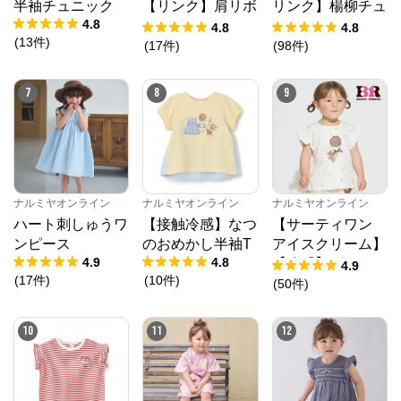
半袖チュニック
【リンク】肩リボ
リンク】楊柳チュ
4.8
ンフラワーキャッ
ニック
4.8
4.8
(
13
件
)
トワンピース
(
17
件
)
(
98
件
)
7
8
9
ナルミヤオンライン
ナルミヤオンライン
ナルミヤオンライン
ハート刺しゅうワ
【接触冷感】なつ
【サーティワン
ンピース
のおめかし半袖T
アイスクリーム】
4.9
4.8
【冷感】グラフィ
4.9
(
17
件
)
(
10
件
)
ック半袖Tシャツ
(
50
件
)
10
11
12