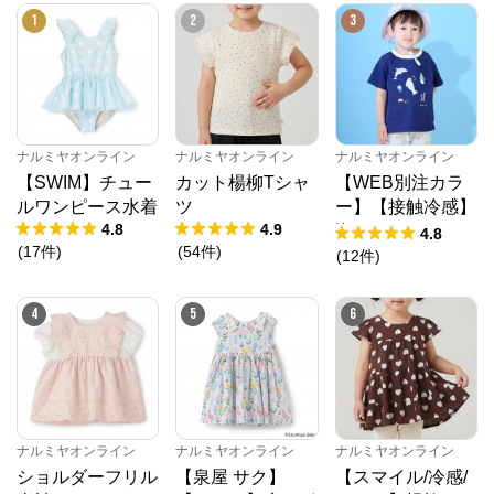
1
2
3
ナルミヤオンライン
からのコメント
ナルミヤオンライン公式通販ショップ。人気子供服メ
ゾピアノ、プティマイン、ラブトキシック、アナスイ
ミニ等、全ブランド、全商品をご覧いただけます。
ナルミヤオンライン
ナルミヤオンライン
ナルミヤオンライン
【SWIM】チュー
カット楊柳Tシャ
【WEB別注カラ
ルワンピース水着
ツ
ー】【接触冷感】
4.8
4.9
海のいきものアッ
4.8
(
17
件
)
(
54
件
)
プリケ半袖Tシャ
(
12
件
)
ツ
4
5
6
ナルミヤオンライン
ナルミヤオンライン
ナルミヤオンライン
ショルダーフリル
【泉屋 サク】
【スマイル/冷感/