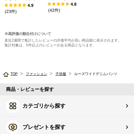
4.8
ックドッキングT
4.9
(
42
件
)
シャツ
(
23
件
)
※高評価の順位付けについて
直近2週間で集計したレビューの評価平均が高い商品順に表示されます。
集計対象は、5件以上のレビューがある商品となります。
TOP
ファッション
子供服
ルーズワイドデニムパンツ
商品・レビューを探す
カテゴリから探す
プレゼントを探す