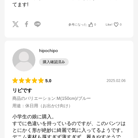
てます!
参考になった
0
Like!
0
hipochipo
購入確認済み
5.0
2025.02.06
リピです
商品のバリエーション:
M(150cm)/ブルー
用途
：
休日用（お出かけ向け）
小学生の娘に購入。

すでに色違いを持っているのですが、このパンツは
とにかく形が絶妙に綺麗で気に入ってるようです。

デニム素材も厚すぎず薄すぎず、履きやすそうで