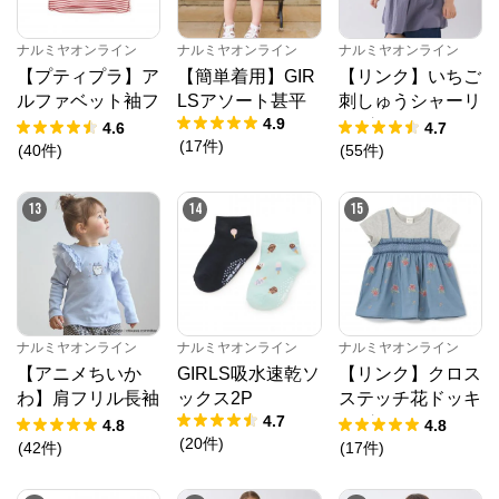
ナルミヤオンライン
ナルミヤオンライン
ナルミヤオンライン
【プティプラ】ア
【簡単着用】GIR
【リンク】いちご
ルファベット袖フ
LSアソート甚平
刺しゅうシャーリ
4.9
リルTシャツ
ングチュニック
4.6
4.7
(
17
件
)
(
40
件
)
(
55
件
)
13
14
15
ナルミヤオンライン
ナルミヤオンライン
ナルミヤオンライン
【アニメちいか
GIRLS吸水速乾ソ
【リンク】クロス
わ】肩フリル長袖
ックス2P
ステッチ花ドッキ
4.7
Tシャツ
ングTシャツ
4.8
4.8
(
20
件
)
(
42
件
)
(
17
件
)