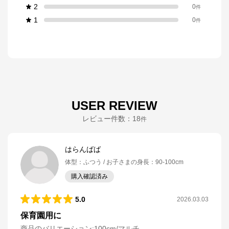
2
0
件
1
0
件
USER REVIEW
レビュー件数：
18
件
はらんばば
体型
：
ふつう
お子さまの身長
：
90-100cm
購入確認済み
5.0
2026.03.03
保育園用に
商品のバリエーション:
100cm/マルチ