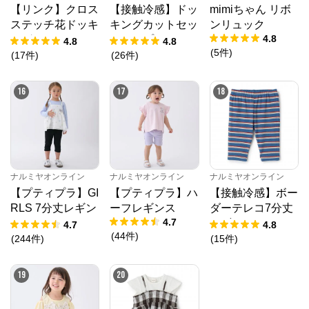
【リンク】クロス
【接触冷感】ドッ
mimiちゃん リボ
ステッチ花ドッキ
キングカットセッ
ンリュック
4.8
ングTシャツ
トアップ
4.8
4.8
(
5
件
)
(
17
件
)
(
26
件
)
16
17
18
ナルミヤオンライン
ナルミヤオンライン
ナルミヤオンライン
【プティプラ】GI
【プティプラ】ハ
【接触冷感】ボー
RLS 7分丈レギン
ーフレギンス
ダーテレコ7分丈
4.7
ス
レギンス
4.7
4.8
(
44
件
)
(
244
件
)
(
15
件
)
19
20