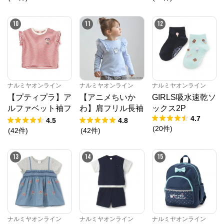
10
11
12
ナルミヤオンライン
ナルミヤオンライン
ナルミヤオンライン
【プティプラ】ア
【アニメちいか
GIRLS吸水速乾ソ
ルファベット袖フ
わ】肩フリル長袖
ックス2P
4.7
リルTシャツ
Tシャツ
4.5
4.8
(
20
件
)
(
42
件
)
(
42
件
)
13
14
15
ナルミヤオンライン
ナルミヤオンライン
ナルミヤオンライン