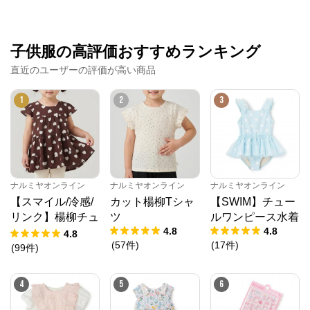
子供服の高評価おすすめランキング
直近のユーザーの評価が高い商品
1
2
3
ナルミヤオンライン
ナルミヤオンライン
ナルミヤオンライン
【スマイル/冷感/
カット楊柳Tシャ
【SWIM】チュー
リンク】楊柳チュ
ツ
ルワンピース水着
4.8
4.8
ニック
4.8
(
57
件
)
(
17
件
)
(
99
件
)
4
5
6
ナルミヤオンライン