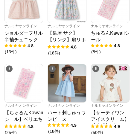
公式ECサイト
※外部サイトが開きます
ナルミヤオンライン
ナルミヤオンライン
ナルミヤオンライン
ショルダーフリル
【泉屋 サク】
ちゅるんKawaiiシ
ナルミヤオンライン
からのコメント
半袖チュニック
【リンク】肩リボ
ール
ナルミヤオンライン公式通販ショップ。人気子供服メ
4.8
4.8
ゾピアノ、プティマイン、ラブトキシック、アナスイ
ンフラワーキャッ
4.8
ミニ等、全ブランド、全商品をご覧いただけます。
(
13
件
)
(
8
件
)
トワンピース
(
18
件
)
7
8
9
ナルミヤオンライン
ナルミヤオンライン
ナルミヤオンライン
【ちゅるんKawaii
ハート刺しゅうワ
【サーティワン
シール】ベリエち
ンピース
アイスクリーム】
4.9
ゃん
【冷感】グラフィ
4.8
4.9
(
18
件
)
ック半袖Tシャツ
(
25
件
)
(
50
件
)