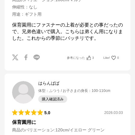
伸縮性
：
なし
用途
：
ギフト用
保育園用にファスナーの上着が必要との事だったの
で、兄弟色違いで購入。こちらは弟くん用になりま
した。これからの季節にバッチリです。
参考になった
3
Like!
0
はらんばば
体型
：
ふつう
お子さまの身長
：
100-110cm
購入確認済み
5.0
2026.03.03
保育園用に
商品のバリエーション:
120cm/イエロー グリーン