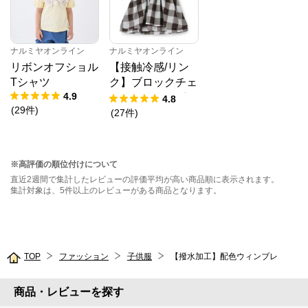
ナルミヤオンライン
ナルミヤオンライン
リボンオフショル
【接触冷感/リン
Tシャツ
ク】ブロックチェ
4.9
ックドッキングT
4.8
(
29
件
)
シャツ
(
27
件
)
※高評価の順位付けについて
直近2週間で集計したレビューの評価平均が高い商品順に表示されます。
集計対象は、5件以上のレビューがある商品となります。
TOP
ファッション
子供服
【撥水加工】配色ウィンブレ
商品・レビューを探す