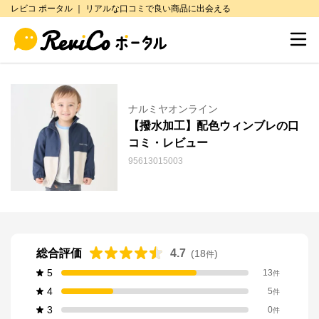
レビコ ポータル ｜ リアルな口コミで良い商品に出会える
ナルミヤオンライン
【撥水加工】配色ウィンブレの口
コミ・レビュー
95613015003
総合評価
4.7
(
18
)
件
5
13
件
4
5
件
3
0
件