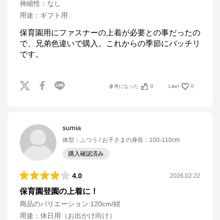
伸縮性
：
なし
用途
：
ギフト用
保育園用にファスナーの上着が必要との事だったの
で、兄弟色違いで購入。これからの季節にバッチリ
です。
参考になった
0
Like!
0
sumia
体型
：
ふつう
お子さまの身長
：
100-110cm
購入確認済み
4.0
2026.02.22
保育園登園の上着に！
商品のバリエーション:
120cm/紺
用途
：
休日用（お出かけ向け）