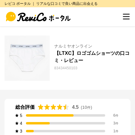
レビコ ポータル ｜ リアルな口コミで良い商品に出会える
ナルミヤオンライン
【LTXC】ロゴゴムショーツの口コ
ミ・レビュー
83434450103
総合評価
4.5
(
10
)
件
5
6
件
4
3
件
3
1
件