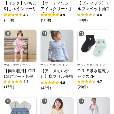
【リンク】いちご
【サーティワン
【プティプラ】ア
刺しゅうシャーリ
アイスクリーム】
ルファベット袖フ
ングチュニック
【冷感】グラフィ
リルTシャツ
4.7
4.9
4.6
ック半袖Tシャツ
(
55
件
)
(
50
件
)
(
40
件
)
10
11
12
ナルミヤオンライン
ナルミヤオンライン
ナルミヤオンライン
【簡単着用】GIR
【アニメちいか
GIRLS吸水速乾ソ
LSアソート甚平
わ】肩フリル長袖
ックス2P
4.9
4.7
Tシャツ
4.8
(
17
件
)
(
20
件
)
(
42
件
)
13
14
15