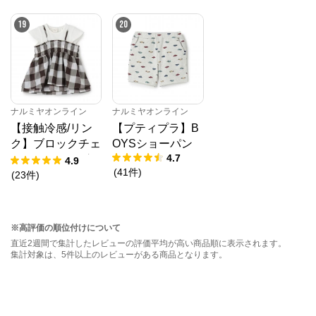
19
20
ナルミヤオンライン
ナルミヤオンライン
【接触冷感/リン
【プティプラ】B
ク】ブロックチェ
OYSショーパン
4.7
ックドッキングT
4.9
(
41
件
)
シャツ
(
23
件
)
※高評価の順位付けについて
直近2週間で集計したレビューの評価平均が高い商品順に表示されます。
集計対象は、5件以上のレビューがある商品となります。