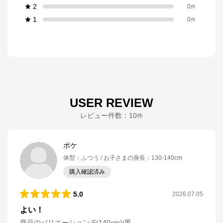
2
0
件
1
0
件
USER REVIEW
レビュー件数：
10
件
ポケ
体型
：
ふつう
お子さまの身長
：
130-140cm
購入確認済み
5.0
2026.07.05
よい！
商品のバリエーション:
S(140cm)/黒