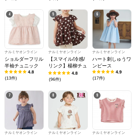
4
5
6
ナルミヤオンライン
ナルミヤオンライン
ナルミヤオンライン
ショルダーフリル
【スマイル/冷感/
ハート刺しゅうワ
半袖チュニック
リンク】楊柳チュ
ンピース
4.8
4.9
ニック
4.8
(
13
件
)
(
17
件
)
(
96
件
)
7
8
9
ナルミヤオンライン
ナルミヤオンライン
ナルミヤオンライン