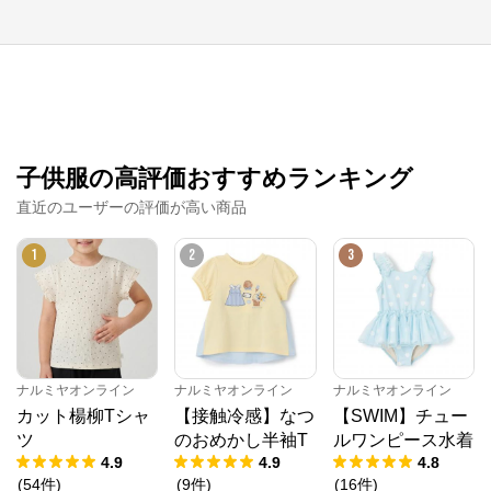
子供服の高評価おすすめランキング
直近のユーザーの評価が高い商品
1
ナルミヤオンライン
2
3
公式ECサイト
※外部サイトが開きます
ナルミヤオンライン
ナルミヤオンライン
ナルミヤオンライン
ナルミヤオンライン
からのコメント
カット楊柳Tシャ
【接触冷感】なつ
【SWIM】チュー
ツ
のおめかし半袖T
ルワンピース水着
ナルミヤオンライン公式通販ショップ。人気子供服メ
ゾピアノ、プティマイン、ラブトキシック、アナスイ
4.9
4.9
4.8
ミニ等、全ブランド、全商品をご覧いただけます。
(
54
件
)
(
9
件
)
(
16
件
)