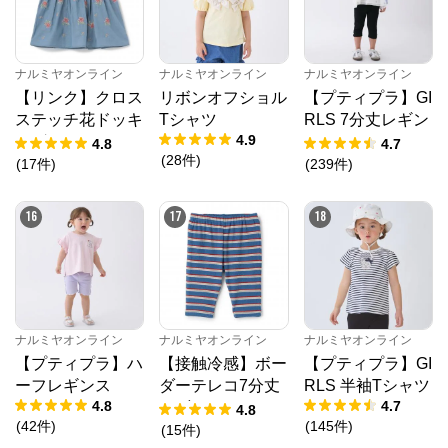
ナルミヤオンライン
ナルミヤオンライン
ナルミヤオンライン
【リンク】クロス
リボンオフショル
【プティプラ】GI
ステッチ花ドッキ
Tシャツ
RLS 7分丈レギン
4.9
ングTシャツ
ス
4.8
4.7
(
28
件
)
(
17
件
)
(
239
件
)
16
17
18
ナルミヤオンライン
ナルミヤオンライン
ナルミヤオンライン
【プティプラ】ハ
【接触冷感】ボー
【プティプラ】GI
ーフレギンス
ダーテレコ7分丈
RLS 半袖Tシャツ
4.8
4.7
レギンス
4.8
(
42
件
)
(
145
件
)
(
15
件
)