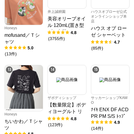
公式ECサイト
井上誠耕園
ハウスオブローゼ公式
オンラインショップ本
美容オリーブオイ
店
ル 120mL(置き型
※外部サイトが開きます
ハウス オブ ロー
Honeys
プラ容器)
4.8
ゼ シャーベット
mofusand／Ｔシ
(
3755
件
)
ローション 95g
ャツ
4.7
5.0
(
85
件
)
(
13
件
)
13
14
15
ザボディショップ
サッカーショップKAM
O
【数量限定】ボデ
ﾅｲｷ ENX DF ACD
ィヨーグルト リ
Honeys
PR PM S/S ﾄｯﾌﾟ
フレッシング PF
4.8
ちいかわ／Ｔシャ
4.9
(
123
件
)
ツ
(
14
件
)
4.8