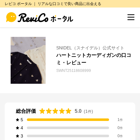
レビコ ポータル ｜ リアルな口コミで良い商品に出会える
SNIDEL（スナイデル）公式サイト
ハートニットカーディガンの口コ
ミ・レビュー
SWNT25118608999
総合評価
5.0
(
1
)
件
5
1
件
4
0
件
3
0
件