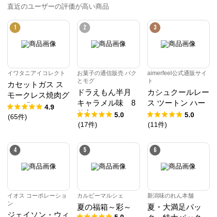
直近のユーザーの評価が高い商品
1
2
3
イワタニアイコレクト
お菓子の通信販売 パク
aimerfeel公式通販サイ
とモグ
ト
カセットガス ス
ドラえもん半月
カシュクールレー
モークレス焼肉グ
キャラメル味 8
ス ツートン ハー
リル「やきまる」
4.9
枚入
フバックショーツ
5.0
5.0
シャア専用ザクII
(
65
件
)
(
17
件
)
(
11
件
)
モデル
4
5
6
イオス コーポレーショ
カルビーマルシェ
新潟味のれん本舗
ン
夏の福箱～彩～
夏・大満足パッ
ジェイソン・ウィ