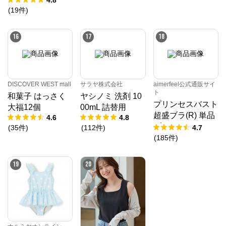
(
19
件
)
16
17
18
DISCOVER WEST mall
サラヤ株式会社
aimerfeel公式通販サイ
ト
和菓子 はっさく
ヤシノミ 洗剤 10
プリンセスバスト
大福12個
00mL 詰替用
超盛ブラ(R) 単品
4.6
4.8
ブラジャー
(
35
件
)
(
112
件
)
4.7
(
185
件
)
19
20