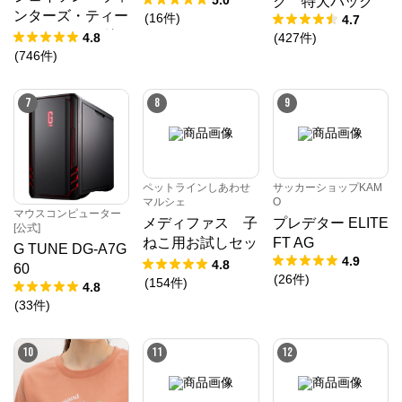
5.0
ク 特大パック
ンターズ・ティー
(
16
件
)
4.7
(JWティー) １箱
4.8
(
427
件
)
1.2g×30袋入り
(
746
件
)
7
8
9
ペットラインしあわせ
サッカーショップKAM
マルシェ
O
マウスコンピューター
メディファス 子
プレデター ELITE
[公式]
ねこ用お試しセッ
FT AG
G TUNE DG-A7G
4.9
ト [しあわせマル
4.8
60
(
26
件
)
シェ 数量限定
(
154
件
)
4.8
品]
(
33
件
)
10
11
12
SNIDEL（スナイデル）公式サイト