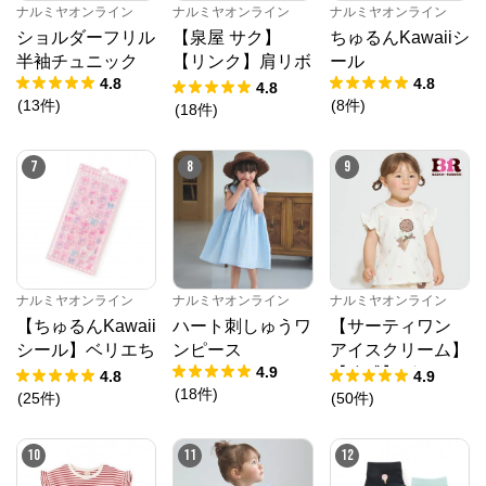
ナルミヤオンライン
ナルミヤオンライン
ナルミヤオンライン
※外部サイトが開きます
ショルダーフリル
【泉屋 サク】
ちゅるんKawaiiシ
半袖チュニック
【リンク】肩リボ
ール
ナルミヤオンライン
からのコメント
4.8
4.8
ンフラワーキャッ
4.8
(
13
件
)
(
8
件
)
ナルミヤオンライン公式通販ショップ。人気子供服メ
トワンピース
(
18
件
)
ゾピアノ、プティマイン、ラブトキシック、アナスイ
ミニ等、全ブランド、全商品をご覧いただけます。
7
8
9
ナルミヤオンライン
ナルミヤオンライン
ナルミヤオンライン
【ちゅるんKawaii
ハート刺しゅうワ
【サーティワン
シール】ベリエち
ンピース
アイスクリーム】
4.9
ゃん
【冷感】グラフィ
4.8
4.9
(
18
件
)
ック半袖Tシャツ
(
25
件
)
(
50
件
)
10
11
12