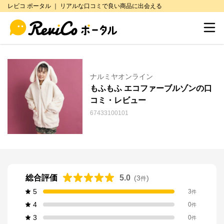
レビコ ポータル ｜ リアルな口コミで良い商品に出会える
ナルミヤオンライン
もふもふ エコファーブルゾンの口
コミ・レビュー
67433100101
総合評価
5.0
(
3
)
件
5
3
件
4
0
件
3
0
件