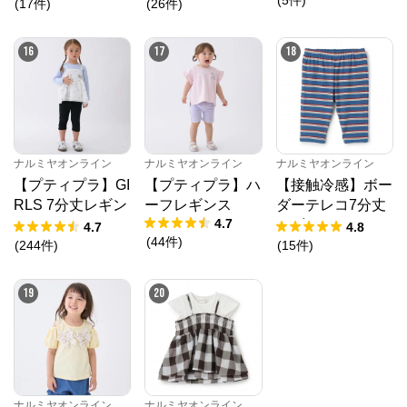
(
17
件
)
(
26
件
)
16
17
18
ナルミヤオンライン
ナルミヤオンライン
ナルミヤオンライン
【プティプラ】GI
【プティプラ】ハ
【接触冷感】ボー
RLS 7分丈レギン
ーフレギンス
ダーテレコ7分丈
4.7
ス
レギンス
4.7
4.8
(
44
件
)
(
244
件
)
(
15
件
)
19
20
ナルミヤオンライン
ナルミヤオンライン