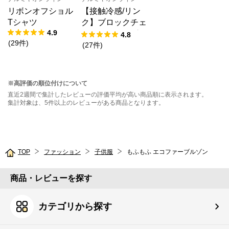
リボンオフショル
【接触冷感/リン
Tシャツ
ク】ブロックチェ
4.9
ックドッキングT
4.8
(
29
件
)
シャツ
(
27
件
)
※高評価の順位付けについて
直近2週間で集計したレビューの評価平均が高い商品順に表示されます。
集計対象は、5件以上のレビューがある商品となります。
TOP
ファッション
子供服
もふもふ エコファーブルゾン
商品・レビューを探す
カテゴリから探す