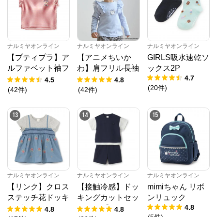
ナルミヤオンライン
ナルミヤオンライン
ナルミヤオンライン
【プティプラ】ア
【アニメちいか
GIRLS吸水速乾ソ
ルファベット袖フ
わ】肩フリル長袖
ックス2P
4.7
リルTシャツ
Tシャツ
4.5
4.8
(
20
件
)
(
42
件
)
(
42
件
)
13
14
15
ナルミヤオンライン
ナルミヤオンライン
ナルミヤオンライン
【リンク】クロス
【接触冷感】ドッ
mimiちゃん リボ
ステッチ花ドッキ
キングカットセッ
ンリュック
4.8
ングTシャツ
トアップ
4.8
4.8
(
5
件
)