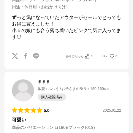
用途
：
休日用（お出かけ向け）
ずっと気になっていたアウターがセールでとっても
お得に買えました！

小５の娘にも合う落ち着いたピンクで気に入ってま
す♡
参考になった
0
Like!
0
ままま
体型
：
ふつう
お子さまの身長
：
150-160cm
購入確認済み
5.0
2025.01.22
可愛い
商品のバリエーション:
L(160)/ブラック(019)