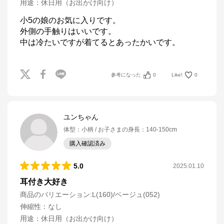
用途
：
休日用（お出かけ向け）
小5の娘のお気に入りです。

外側の手触りはいいです。

中は冷たいですが着てるとあったかいです。
参考になった
0
Like!
0
ユンちゃん
体型
：
小柄
お子さまの身長
：
140-150cm
購入確認済み
5.0
2025.01.10
耳付き大好き
商品のバリエーション:
L(160)/ベージュ(052)
伸縮性
：
なし
用途
：
休日用（お出かけ向け）