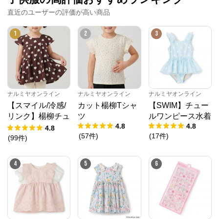
直近のユーザーの評価が高い商品
1
2
3
ナルミヤオンライン
ナルミヤオンライン
ナルミヤオンライン
【スマイル/冷感/
カット楊柳Tシャ
【SWIM】チュー
リンク】楊柳チュ
ツ
ルワンピース水着
4.8
4.8
ニック
4.8
(
57
件
)
(
17
件
)
(
99
件
)
4
5
6
ナルミヤオンライン
公式ECサイト