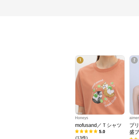
1
2
Honeys
aim
mofusand／Ｔシャツ
プリ
5.0
盛ブ
(
13
件
)
ャ