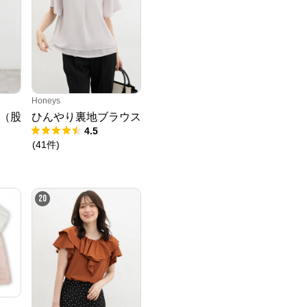
Honeys
（股
ひんやり裏地ブラウス
4.5
(
41
件
)
20