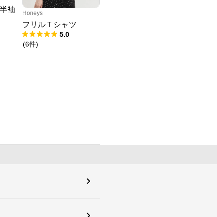
半袖
Honeys
フリルＴシャツ
5.0
(
6
件
)