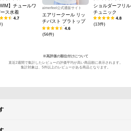
WIM】チュールワ
ショルダーフリル
aimerfeel公式通販サイト
ピース水着
チュニック
エアリークール リッ
4.7
4.8
チバスト ブラトップ
件
)
(
13
件
)
(ワイヤー入り)
4.6
(
56
件
)
※高評価の順位付けについて
直近2週間で集計したレビューの評価平均が高い商品順に表示されます。
集計対象は、5件以上のレビューがある商品となります。
す
す