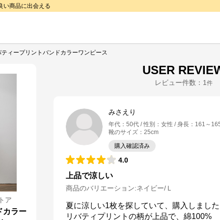
で良い商品に出会える
バティープリントバンドカラーワンピース
USER REVIE
レビュー件数：
1
件
みさえり
年代
：
50代
性別
：
女性
身長
：
161～16
靴のサイズ
：
25cm
購入確認済み
4.0
上品で涼しい
商品のバリエーション:
ネイビー/Ｌ
トア
夏に涼しい1枚を探していて、購入しました
ドカラー
リバティプリントの柄が上品で、綿100%
