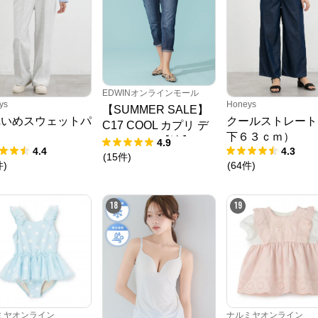
N.O.R.C (ノーク)、JUNKO SHIMADA (ジュンコシマダ) 、ATSURO TAYAMA
（アツロウ タヤマ）、

ALPHA CUBIC (アルファーキュービック)、DECOY (デコイ)、Petit Honfleur 
(プチオンフルール)、

DERMASHARE (ダーマシェア)など、20 代～ 40 代の大人女子ブランドを中
心に、多くの人気ブランドをラインナップ。

レディースファッションを中心に、ライフスタイルを豊かにするオリジナルア
EDWINオンラインモール
イテムをご提案します。
ys
Honeys
【SUMMER SALE】
れいめスウェットパ
クールストレート
C17 COOL カプリ デ
ツ
下６３ｃｍ）
ニムパンツ【涼】
4.9
4.4
4.3
(
15
件
)
件
)
(
64
件
)
18
19
ミヤオンライン
ナルミヤオンライン