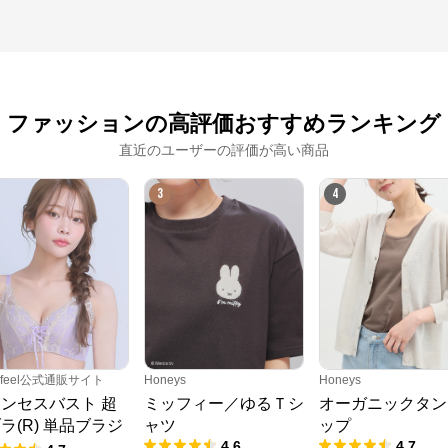
ファッションの高評価おすすめランキング
直近のユーザーの評価が高い商品
3
4
erfeel公式通販サイト
Honeys
Honeys
ンセスバスト 超
ミッフィー／ゆるＴシ
オーガニックタン
ラ(R) 単品ブラジ
ャツ
ップ
4.6
4.7
ー