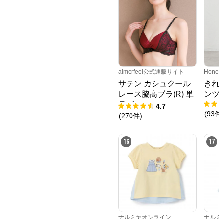
aimerfeel公式通販サイト
Hone
サテン カシュクール
き
レース脇高ブラ(R) 単
ン
品ブラジャー
4.7
(
93
(
270
件
)
16
17
ナルミヤオンライン
ナル