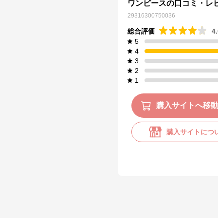
ワンピースの口コミ・レ
29316300750036
総合評価
4
5
4
3
2
1
購入サイトへ移
購入サイトにつ