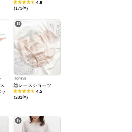
4.6
(
173
件
)
10
ト
Honeys
ス
総レースショーツ
4.5
バッ
(
281
件
)
15