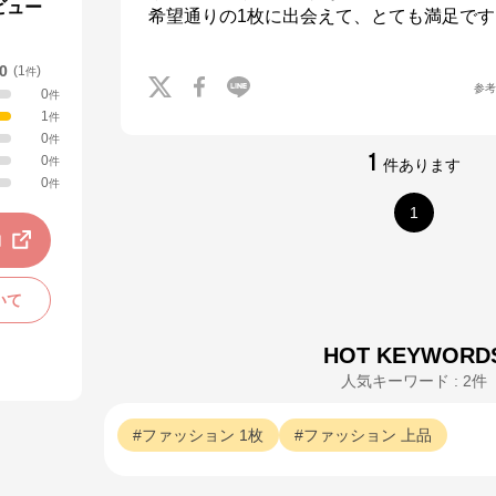
ビュー
希望通りの1枚に出会えて、とても満足です
.0
(
1
)
件
参
0
件
1
件
0
件
1
0
件
件あります
0
件
1
動
いて
HOT KEYWORD
人気キーワード : 2件
ファッション
1枚
ファッション
上品