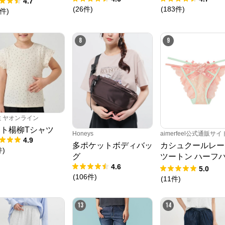
4.7
(
26
件
)
(
183
件
)
件
)
8
9
ミヤオンライン
ト楊柳Tシャツ
Honeys
aimerfeel公式通販サイ
4.9
多ポケットボディバッ
カシュクールレー
件
)
クロスプラス オンラインストア
グ
ツートン ハーフ
4.6
クショーツ
5.0
公式ECサイト
(
106
件
)
(
11
件
)
※外部サイトが開きます
13
14
クロスプラス　オンラインストア
からのコメント