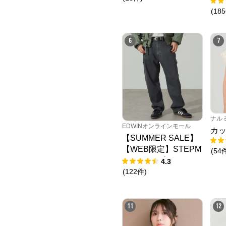
(
185
6
7
ナル
EDWINオンラインモール
カッ
【SUMMER SALE】
【WEB限定】STEPM
(
54
ARK ルーズペインタ
4.3
ーパンツ
(
122
件
)
11
12