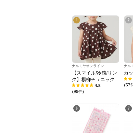
1
2
ナルミヤオンライン
ナル
【スマイル/冷感/リン
カッ
ク】楊柳チュニック
(
57
4.8
(
99
件
)
6
7