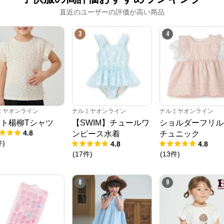
直近のユーザーの評価が高い商品
3
4
ミヤオンライン
ナルミヤオンライン
ナルミヤオンライン
ト楊柳Tシャツ
【SWIM】チュールワ
ショルダーフリル
4.8
ンピース水着
チュニック
件
)
4.8
4.8
(
17
件
)
(
13
件
)
8
9