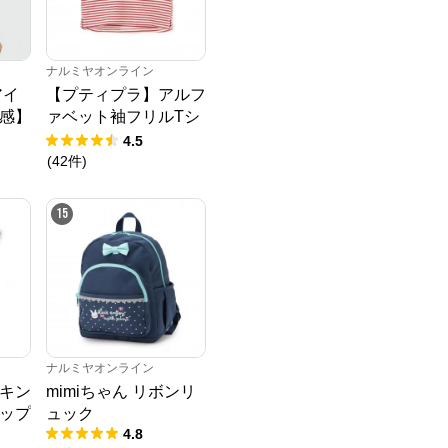
ナルミヤオンライン
アイ
【プティプラ】アルフ
感】
ァベット袖フリルTシ
Tシ
ャツ
4.5
(
42
件
)
15
ナルミヤオンライン
キン
mimiちゃん リボンリ
ップ
ュック
4.8