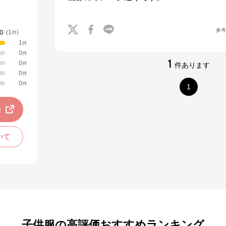
参
.0
(
1
)
件
1
件
0
件
1
0
件
件あります
0
件
0
件
1
動
いて
子供服の高評価おすすめランキング