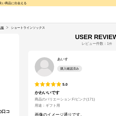
で良い商品に出会える
供服
ショートラインソックス
USER REVIE
レビュー件数：
1
件
あいす
購入確認済み
5.0
かわいいです
商品のバリエーション:
F/ピンク(171)
用途
：
ギフト用
の口コ
画像のイメージ通りです。