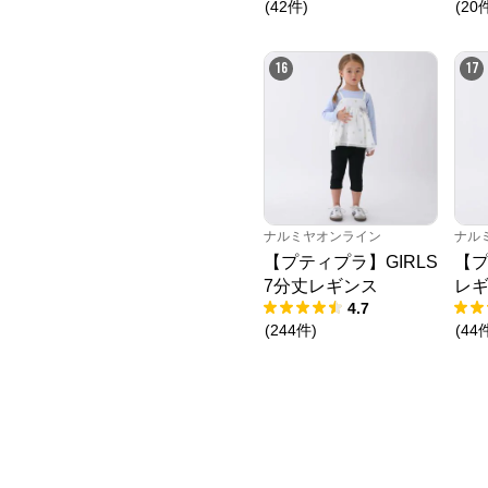
(
42
件
)
(
20
16
17
ナルミヤオンライン
ナル
【プティプラ】GIRLS
【
7分丈レギンス
レ
4.7
(
244
件
)
(
44