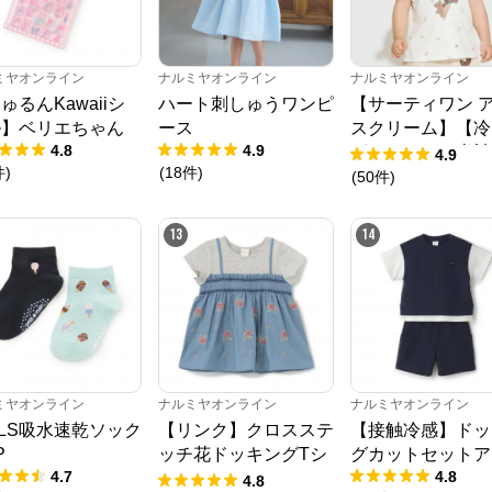
ミヤオンライン
ナルミヤオンライン
ナルミヤオンライン
ゅるんKawaiiシ
ハート刺しゅうワンピ
【サーティワン 
ル】ベリエちゃん
ース
スクリーム】【冷
4.8
4.9
グラフィック半袖
4.9
件
)
(
18
件
)
ャツ
(
50
件
)
ナルミヤオンライン
13
14
公式ECサイト
※外部サイトが開きます
ナルミヤオンライン
からのコメント
ミヤオンライン
ナルミヤオンライン
ナルミヤオンライン
ナルミヤオンライン公式通販ショップ。人気子供服メゾピアノ、プティマイ
RLS吸水速乾ソック
【リンク】クロスステ
【接触冷感】ドッ
ン、ラブトキシック、アナスイミニ等、全ブランド、全商品をご覧いただけま
P
ッチ花ドッキングTシ
グカットセットア
す。
4.7
4.8
ャツ
4.8