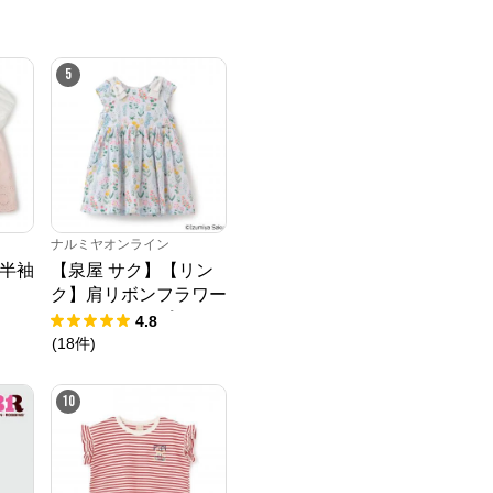
5
ナルミヤオンライン
半袖
【泉屋 サク】【リン
ク】肩リボンフラワー
キャットワンピース
4.8
(
18
件
)
10