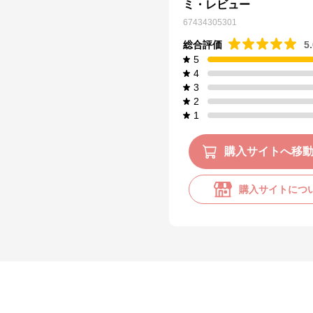
ミ・レビュー
67434305301
総合評価
5
5
4
3
2
1
購入サイトへ移
購入サイトにつ