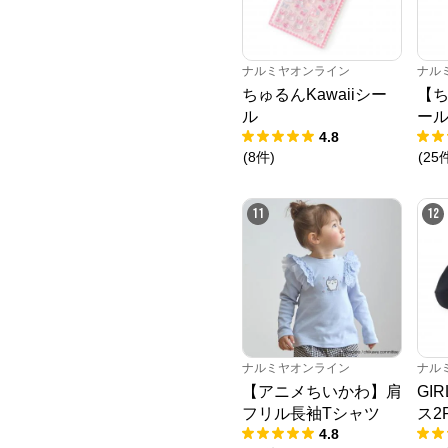
ナルミヤオンライン
ナル
ちゅるんKawaiiシー
【ち
ル
ー
4.8
(
8
件
)
(
25
11
12
ナルミヤオンライン
ナル
【アニメちいかわ】肩
GI
フリル長袖Tシャツ
ス2
4.8