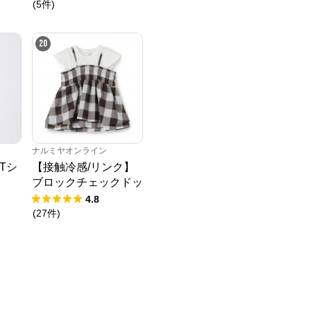
(
5
件
)
20
ナルミヤオンライン
Tシ
【接触冷感/リンク】
ブロックチェックドッ
キングTシャツ
4.8
(
27
件
)