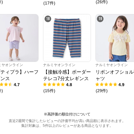
件
)
(
26
件
)
(
17
件
)
18
19
ミヤオンライン
ナルミヤオンライン
ナルミヤオンライン
プティプラ】ハーフ
【接触冷感】ボーダー
リボンオフショル
ギンス
テレコ7分丈レギンス
ャツ
4.7
4.8
4.9
件
)
(
15
件
)
(
29
件
)
※高評価の順位付けについて
直近2週間で集計したレビューの評価平均が高い商品順に表示されます。
集計対象は、5件以上のレビューがある商品となります。