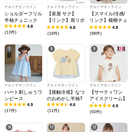
ナルミヤオンライン
ナルミヤオンライン
ナルミヤオンライン
ショルダーフリル
【泉屋 サク】
【スマイル/冷感/
半袖チュニック
【リンク】肩リボ
リンク】楊柳チュ
4.8
ンフラワーキャッ
ニック
4.8
4.8
(
13
件
)
トワンピース
(
18
件
)
(
98
件
)
7
8
9
ナルミヤオンライン
ナルミヤオンライン
ナルミヤオンライン
ハート刺しゅうワ
【接触冷感】なつ
【サーティワン
ンピース
のおめかし半袖T
アイスクリーム】
4.9
4.6
【冷感】グラフィ
4.9
(
17
件
)
(
11
件
)
ック半袖Tシャツ
(
50
件
)
ナルミヤオンライン
公式ECサイト
10
11
12