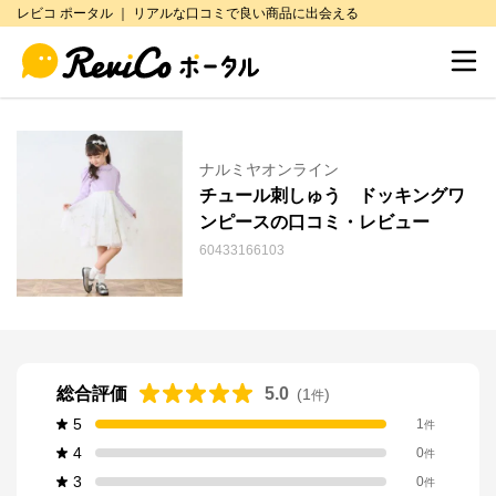
レビコ ポータル ｜ リアルな口コミで良い商品に出会える
ナルミヤオンライン
チュール刺しゅう ドッキングワ
ンピースの口コミ・レビュー
60433166103
総合評価
5.0
(
1
)
件
5
1
件
4
0
件
3
0
件