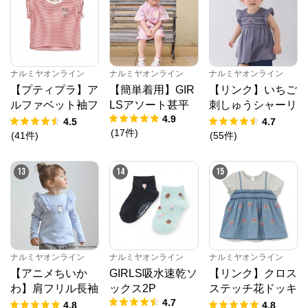
※外部サイトが開きます
ナルミヤオンライン
からのコメント
ナルミヤオンライン公式通販ショップ。人気子供服メ
ナルミヤオンライン
ナルミヤオンライン
ナルミヤオンライン
ゾピアノ、プティマイン、ラブトキシック、アナスイ
【プティプラ】ア
【簡単着用】GIR
【リンク】いちご
ミニ等、全ブランド、全商品をご覧いただけます。
ルファベット袖フ
LSアソート甚平
刺しゅうシャーリ
4.9
リルTシャツ
ングチュニック
4.5
4.7
(
17
件
)
(
41
件
)
(
55
件
)
13
14
15
ナルミヤオンライン
ナルミヤオンライン
ナルミヤオンライン
【アニメちいか
GIRLS吸水速乾ソ
【リンク】クロス
わ】肩フリル長袖
ックス2P
ステッチ花ドッキ
4.7
Tシャツ
ングTシャツ
4.8
4.8