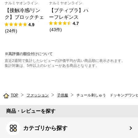
ナルミヤオンライン
ナルミヤオンライン
【接触冷感/リン
【プティプラ】ハ
ク】ブロックチェ
ーフレギンス
4.7
ックドッキングT
4.9
(
43
件
)
シャツ
(
24
件
)
※高評価の順位付けについて
直近2週間で集計したレビューの評価平均が高い商品順に表示されます。
集計対象は、5件以上のレビューがある商品となります。
TOP
ファッション
子供服
チュール刺しゅう ドッキングワン
商品・レビューを探す
カテゴリから探す