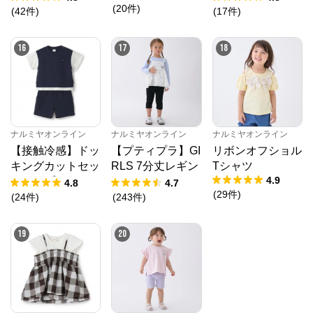
(
20
件
)
(
42
件
)
(
17
件
)
16
17
18
ナルミヤオンライン
ナルミヤオンライン
ナルミヤオンライン
【接触冷感】ドッ
【プティプラ】GI
リボンオフショル
キングカットセッ
RLS 7分丈レギン
Tシャツ
4.9
トアップ
ス
4.8
4.7
(
29
件
)
(
24
件
)
(
243
件
)
19
20