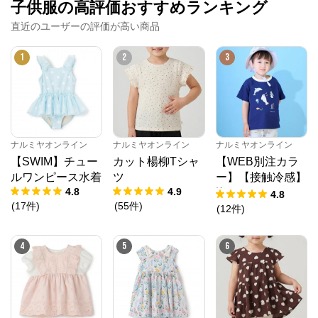
子供服の高評価おすすめランキング
直近のユーザーの評価が高い商品
1
2
3
ナルミヤオンライン
ナルミヤオンライン
ナルミヤオンライン
【SWIM】チュー
カット楊柳Tシャ
【WEB別注カラ
ルワンピース水着
ツ
ー】【接触冷感】
4.8
4.9
海のいきものアッ
4.8
(
17
件
)
(
55
件
)
プリケ半袖Tシャ
(
12
件
)
ツ
4
5
6