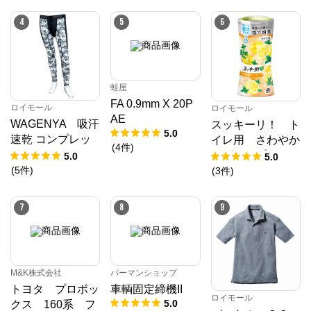
4
5
6
蛙屋
FA 0.9mm X 20P
ロイモール
ロイモール
AE
WAGENYA 吸汗
スッキーリ！ ト
5.0
速乾 コンプレッ
イレ用 さわやか
(
4
件
)
ション スパッ
なグレープフルー
5.0
5.0
ツ 白カモフラ
ツの香り ４００
(
5
件
)
(
3
件
)
ＬＬ
ｍＬ
7
8
9
M&K株式会社
パーマンショップ
トヨタ プロボッ
車輌固定締機II
ロイモール
5.0
クス 160系 フ