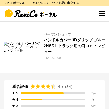
レビコ ポータル ｜ リアルな口コミで良い商品に出会える
パーマンショップ
ハンドルカバー 3Dグリップ ブルー
2HS/2L トラック用の口コミ・レビ
ュー
1421903000
総合評価
4.7
(
3
)
件
5
2
件
4
1
件
3
0
件