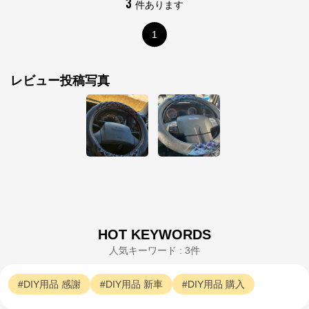
3
件あります
公式ECサイト
1
※外部サイトが開きます
パーマンショップ
からのコメント
レビュー投稿写真
パーマンショップ

1965年創業の自動車関連ツール＆パーツと物流用品の
ダイレクト販売「パーマンショップ」です。お客様の
ニーズにあった商品を開発し、プロが選ぶ信頼・３年
の品質保証で高い評価を受けています。お客様がベス
トと感じ、満足して頂けるオリジナル商品の開発とご
提供に努めてまいります。
HOT KEYWORDS
人気キーワード : 3件
DIY用品
感謝
DIY用品
新車
DIY用品
購入