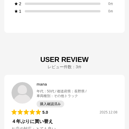
2
0
件
1
0
件
USER REVIEW
レビュー件数：
3
件
mana
年代
：
50代
都道府県
：
長野県
車両種別
：
その他トラック
購入確認済み
5.0
2025.12.08
４年ぶりに買い替え
お店の対応
：
とても良い