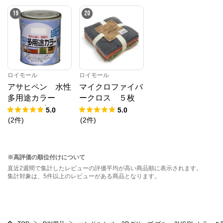
19
20
ロイモール
ロイモール
アサヒペン 水性
マイクロファイバ
多用途カラー
ークロス ５枚
１.６Ｌ 赤さび
ベーシック
5.0
5.0
(
2
件
)
(
2
件
)
※高評価の順位付けについて
直近2週間で集計したレビューの評価平均が高い商品順に表示されます。
集計対象は、5件以上のレビューがある商品となります。