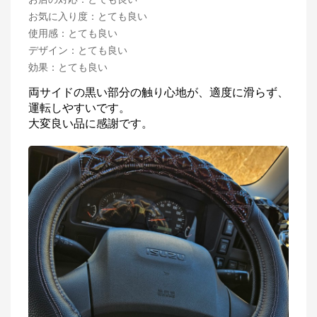
お気に入り度
：
とても良い
使用感
：
とても良い
デザイン
：
とても良い
効果
：
とても良い
両サイドの黒い部分の触り心地が、適度に滑らず、
運転しやすいです。

大変良い品に感謝です。