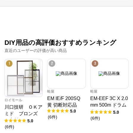
DIY用品の高評価おすすめランキング
直近のユーザーの評価が高い商品
1
2
3
蛙屋
蛙屋
EM IE/F 200SQ
EM-EEF 3C X 2.0
ロイモール
黄 切断対応品
mm 500m ドラム
川口技研 ＯＫア
5.0
巻
5.0
ミド ブロンズ
(
6
件
)
(
6
件
)
（内付） １９－
5.0
６０
(
6
件
)