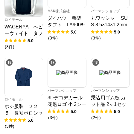
M&K株式会社
パーマンショップ
ダイハツ 新型
丸ワッシャー SU
ロイモール
タフト LA900/9
S 8.5×14×1.2mm
WAGENYA ヘビ
10S フロアマッ
1500ヶ入り
5.0
5.0
ーウェイト タフ
ト R2/6～ カ
(
3
件
)
(
3
件
)
Ｔシャツ 半袖
5.0
ーマット 抗菌
ブラック Ｍ
(
3
件
)
抗ウイルス 消
臭 スタンダード
16
17
18
タイプ
パーマンショップ
パーマンショップ
3Dデコデカール
乗込用ゴム板 カ
ロイモール
花魁ロゴ 小 2シー
ット品 2ヶ1セッ
ホシ服装 ２２
ト入り
ト
5.0
5.0
５ 長袖ポロシャ
(
3
件
)
(
2
件
)
ツ ６ネイビー
5.0
Ｌ
(
3
件
)