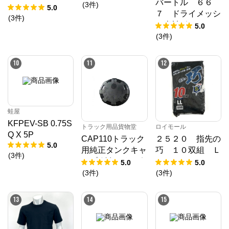
バートル ６６
(
3
件
)
ロアマット H2
5.0
７ ドライメッシ
6/9～ カーマッ
(
3
件
)
ュ半袖ポロシャ
5.0
ト 抗菌 抗ウイ
ツ バーク ３Ｌ
(
3
件
)
ルス 消臭 エ
クセレントタイプ
10
11
12
蛙屋
KFPEV-SB 0.75S
トラック用品貨物堂
ロイモール
Q X 5P
CAP110トラック
２５２０ 指先の
5.0
用純正タンクキャ
巧 １０双組 Ｌ
(
3
件
)
ップ(鍵無)ガッポ
Ｌ
5.0
5.0
アルミタンク用8
(
3
件
)
(
3
件
)
0パイ 2880208
13
14
15