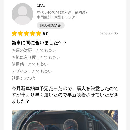
ぼん
年代
：
40代
都道府県
：
福岡県
車両種別
：
大型トラック
購入確認済み
5.0
2025.06.28
新車に間に合いました^_^
お店の対応
：
とても良い
お気に入り度
：
とても良い
使用感
：
とても良い
デザイン
：
とても良い
効果
：
ふつう
今月新車納車予定だったので、購入を決意したので
すが車より早く届いたので早速装着させていただき
ました🎵