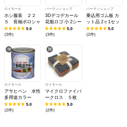
ロイモール
パーマンショップ
パーマンショップ
ホシ服装 ２２
3Dデコデカール
乗込用ゴム板 カ
５ 長袖ポロシャ
花魁ロゴ 小 2シー
ット品 2ヶ1セッ
ツ ６ネイビー
ト入り
ト
5.0
5.0
5.0
Ｌ
(
3
件
)
(
3
件
)
(
2
件
)
19
20
ロイモール
ロイモール
アサヒペン 水性
マイクロファイバ
多用途カラー
ークロス ５枚
１.６Ｌ 赤さび
ベーシック
5.0
5.0
(
2
件
)
(
2
件
)