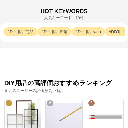
HOT KEYWORDS
人気キーワード : 10件
ロイモール
DIY用品
商品
DIY用品
店舗
DIY用品
web
DIY用品
公式ECサイト
※外部サイトが開きます
ロイモール
からのコメント
「ロイモール」は、大和ハウスグループ・ロイヤルホ
ームセンターが運営するオンラインストアです。
DIY用品の高評価おすすめランキング
直近のユーザーの評価が高い商品
1
2
3