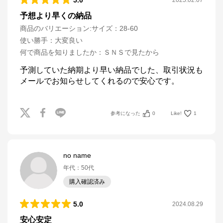
5.0
2025.02.07
予想より早くの納品
商品のバリエーション:
サイズ：28-60
使い勝手
：
大変良い
何で商品を知りましたか
：
ＳＮＳで見たから
予測していた納期より早い納品でした、取引状況も
メールでお知らせしてくれるので安心です。
参考になった
0
Like!
1
no name
年代
：
50代
購入確認済み
5.0
2024.08.29
安心安定