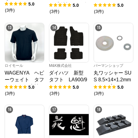
5.0
ップ(鍵無)ガッポ
Ｌ
5.0
5.0
(
3
件
)
アルミタンク用8
(
3
件
)
(
3
件
)
0パイ 2880208
13
14
15
ロイモール
M&K株式会社
パーマンショップ
WAGENYA ヘビ
ダイハツ 新型
丸ワッシャー SU
ーウェイト タフ
タフト LA900/9
S 8.5×14×1.2mm
Ｔシャツ 半袖
10S フロアマッ
1500ヶ入り
5.0
5.0
5.0
ブラック Ｍ
ト R2/6～ カ
(
3
件
)
(
3
件
)
(
3
件
)
ーマット 抗菌
抗ウイルス 消
16
17
18
臭 スタンダード
タイプ