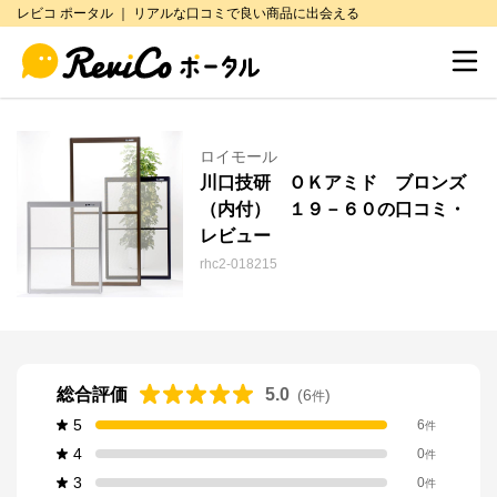
レビコ ポータル ｜ リアルな口コミで良い商品に出会える
ロイモール
川口技研 ＯＫアミド ブロンズ
（内付） １９－６０の口コミ・
レビュー
rhc2-018215
総合評価
5.0
(
6
)
件
5
6
件
4
0
件
3
0
件