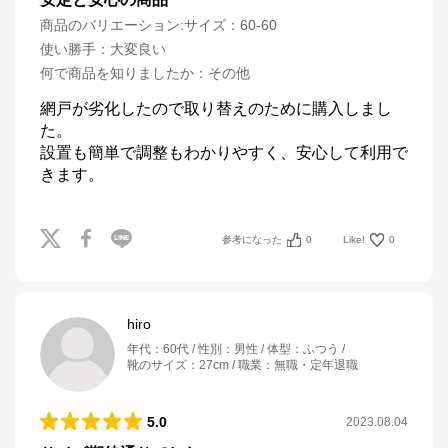
商品のバリエーション:
サイズ：60-60
使い勝手
：
大変良い
何で商品を知りましたか
：
その他
網戸が劣化したので取り替えのために購入しまし
た。

設置も簡単で調整もわかりやすく、安心して利用で
きます。
参考になった
0
Like!
0
hiro
年代
：
60代
性別
：
男性
体型
：
ふつう
靴のサイズ
：
27cm
職業
：
無職・定年退職
5.0
2023.08.04