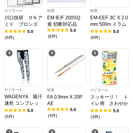
ロイモール
蛙屋
蛙屋
川口技研 ＯＫア
EM IE/F 200SQ
EM-EEF 3C X 2.0
ミド ブロンズ
黄 切断対応品
mm 500m ドラム
5.0
（内付） １９－
巻
5.0
5.0
(
6
件
)
６０
(
6
件
)
(
6
件
)
4
5
6
ロイモール
蛙屋
ロイモール
WAGENYA 吸汗
FA 0.9mm X 20P
スッキーリ！ ト
速乾 コンプレッ
AE
イレ用 さわやか
5.0
ション スパッ
なグレープフルー
5.0
5.0
(
4
件
)
ツ 白カモフラ
ツの香り ４００
(
5
件
)
(
3
件
)
ＬＬ
ｍＬ
7
8
9