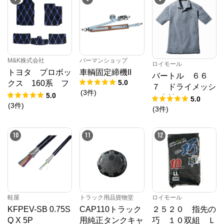
M&K株式会社
パーマンショップ
ロイモール
トヨタ プロボッ
車輌固定締機II
バートル ６６
5.0
クス 160系 フ
７ ドライメッシ
(
3
件
)
ロアマット H2
5.0
ュ半袖ポロシャ
5.0
6/9～ カーマッ
(
3
件
)
ツ バーク ３Ｌ
(
3
件
)
ト 抗菌 抗ウイ
ルス 消臭 エ
10
11
12
クセレントタイプ
蛙屋
トラック用品貨物堂
ロイモール
KFPEV-SB 0.75S
CAP110トラック
２５２０ 指先の
Q X 5P
用純正タンクキャ
巧 １０双組 Ｌ