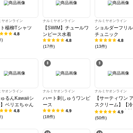
ミヤオンライン
ナルミヤオンライン
ナルミヤオンライン
ト楊柳Tシャツ
【SWIM】チュールワ
ショルダーフリル
4.8
ンピース水着
チュニック
件
)
4.8
4.8
(
17
件
)
(
13
件
)
8
9
ナルミヤオンライン
ミヤオンライン
ナルミヤオンライン
ナルミヤオンライン
公式ECサイト
ゅるんKawaiiシ
ハート刺しゅうワンピ
【サーティワン 
ル】ベリエちゃん
ース
スクリーム】【冷
※外部サイトが開きます
4.8
4.9
グラフィック半袖
4.9
件
)
(
18
件
)
ャツ
(
50
件
)
ナルミヤオンライン
からのコメント
ナルミヤオンライン公式通販ショップ。人気子供服メゾピアノ、プティマイ