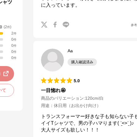
シャツ
に入っています。
参
.0
(
2
)
件
2
件
0
件
0
件
Aa
0
件
0
件
購入確認済み
動
5.0
いて
一目惚れ🤩
商品のバリエーション:
120cm/白
用途
：
休日用（お出かけ向け）
トランスフォーマー好きな子も知らない子
イイTシャツで、男の子ハマります( ˊ̱˂˃ˋ̱ )♪

大人サイズも欲しい！！！