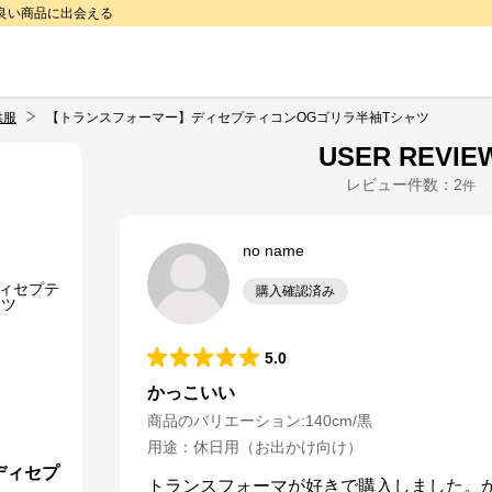
で良い商品に出会える
供服
【トランスフォーマー】ディセプティコンOGゴリラ半袖Tシャツ
USER REVIE
レビュー件数：
2
件
no name
購入確認済み
5.0
かっこいい
商品のバリエーション:
140cm/黒
用途
：
休日用（お出かけ向け）
ディセプ
トランスフォーマが好きで購入しました。