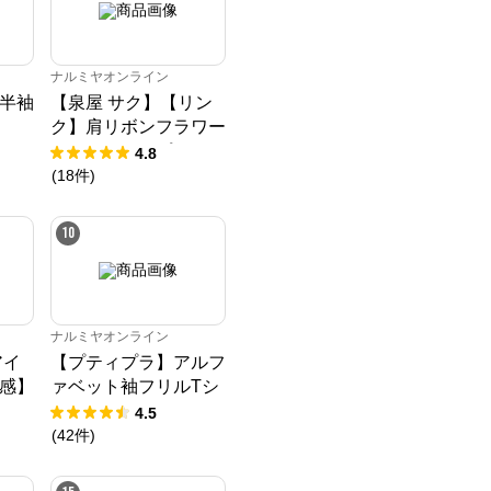
ナルミヤオンライン
半袖
【泉屋 サク】【リン
ク】肩リボンフラワー
キャットワンピース
4.8
(
18
件
)
10
ナルミヤオンライン
アイ
【プティプラ】アルフ
感】
ァベット袖フリルTシ
Tシ
ャツ
4.5
(
42
件
)