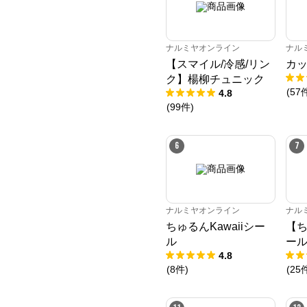
ナルミヤオンライン
ナル
【スマイル/冷感/リン
カッ
ク】楊柳チュニック
(
57
4.8
(
99
件
)
6
7
ナルミヤオンライン
ナル
ちゅるんKawaiiシー
【ち
ル
ー
4.8
(
8
件
)
(
25