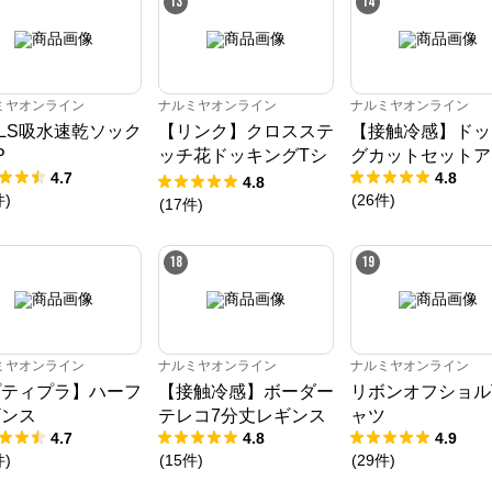
13
14
ン、ラブトキシック、アナスイミニ等、全ブランド、全商品をご覧いただけま
す。
ミヤオンライン
ナルミヤオンライン
ナルミヤオンライン
RLS吸水速乾ソック
【リンク】クロスステ
【接触冷感】ドッ
P
ッチ花ドッキングTシ
グカットセットア
4.7
4.8
ャツ
4.8
件
)
(
26
件
)
(
17
件
)
18
19
ミヤオンライン
ナルミヤオンライン
ナルミヤオンライン
プティプラ】ハーフ
【接触冷感】ボーダー
リボンオフショル
ギンス
テレコ7分丈レギンス
ャツ
4.7
4.8
4.9
件
)
(
15
件
)
(
29
件
)