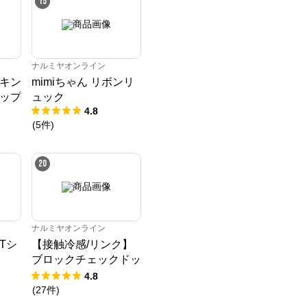
15
ナルミヤオンライン
キン
mimiちゃん リボンリ
ップ
ュック
4.8
(
5
件
)
20
ナルミヤオンライン
Tシ
【接触冷感/リンク】
ブロックチェックドッ
キングTシャツ
4.8
(
27
件
)