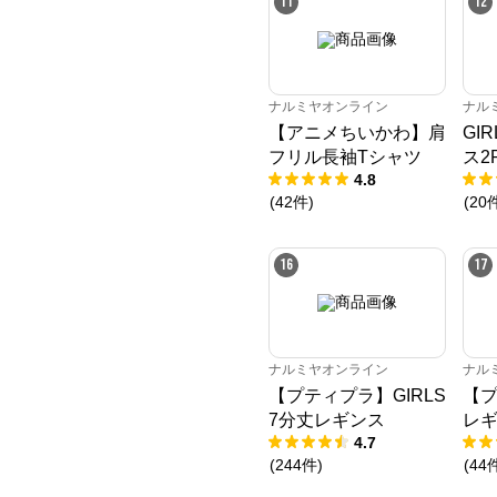
11
12
ナルミヤオンライン
ナル
【アニメちいかわ】肩
GI
フリル長袖Tシャツ
ス2
4.8
(
42
件
)
(
20
16
17
ナルミヤオンライン
ナル
【プティプラ】GIRLS
【
7分丈レギンス
レ
4.7
(
244
件
)
(
44