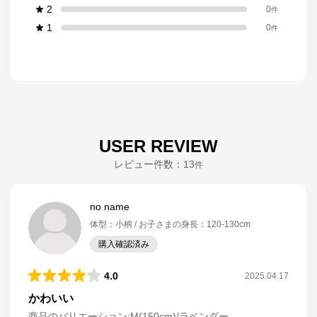
2
0
件
1
0
件
USER REVIEW
レビュー件数：
13
件
no name
体型
：
小柄
お子さまの身長
：
120-130cm
購入確認済み
4.0
2025.04.17
かわいい
商品のバリエーション:
M(150cm)/ラベンダー