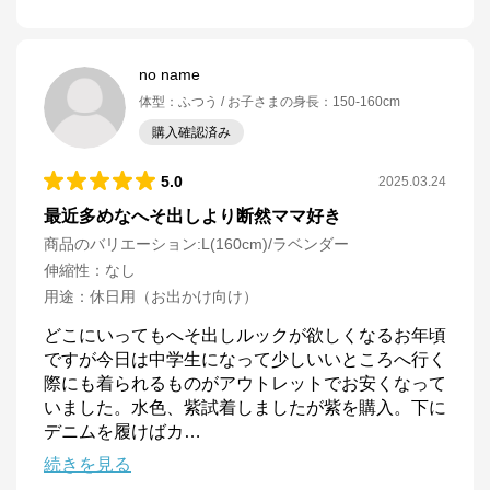
no name
体型
：
ふつう
お子さまの身長
：
150-160cm
購入確認済み
5.0
2025.03.24
最近多めなへそ出しより断然ママ好き
商品のバリエーション:
L(160cm)/ラベンダー
伸縮性
：
なし
用途
：
休日用（お出かけ向け）
どこにいってもへそ出しルックが欲しくなるお年頃
ですが今日は中学生になって少しいいところへ行く
際にも着られるものがアウトレットでお安くなって
いました。水色、紫試着しましたが紫を購入。下に
デニムを履けばカ
…
続きを見る