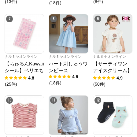
(
13
件
)
(
8
件
)
トワンピース
(
18
件
)
7
8
9
ナルミヤオンライン
ナルミヤオンライン
ナルミヤオンライン
【ちゅるんKawaii
ハート刺しゅうワ
【サーティワン
シール】ベリエち
ンピース
アイスクリーム】
4.9
ゃん
【冷感】グラフィ
4.8
4.9
(
18
件
)
ック半袖Tシャツ
(
25
件
)
(
50
件
)
10
11
12