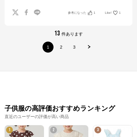
参考になった
1
Like!
1
13
件あります
1
2
3
ナルミヤオンライン
子供服の高評価おすすめランキング
公式ECサイト
直近のユーザーの評価が高い商品
1
2
3
※外部サイトが開きます