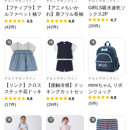
ナルミヤオンライン
ナルミヤオンライン
ナルミヤオンライン
【プティプラ】ア
【アニメちいか
GIRLS吸水速乾ソ
ルファベット袖フ
わ】肩フリル長袖
ックス2P
4.7
リルTシャツ
Tシャツ
4.5
4.8
(
20
件
)
(
42
件
)
(
42
件
)
13
14
15
ナルミヤオンライン
ナルミヤオンライン
ナルミヤオンライン
【リンク】クロス
【接触冷感】ドッ
mimiちゃん リボ
ステッチ花ドッキ
キングカットセッ
ンリュック
4.8
ングTシャツ
トアップ
4.8
4.8
(
5
件
)
(
17
件
)
(
26
件
)
16
17
18