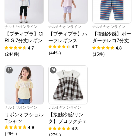
ナルミヤオンライン
ナルミヤオンライン
ナルミヤオンライン
【プティプラ】GI
【プティプラ】ハ
【接触冷感】ボー
RLS 7分丈レギン
ーフレギンス
ダーテレコ7分丈
4.7
ス
レギンス
4.7
4.8
(
44
件
)
(
244
件
)
(
15
件
)
19
20
ナルミヤオンライン
ナルミヤオンライン
リボンオフショル
【接触冷感/リン
Tシャツ
ク】ブロックチェ
4.9
ックドッキングT
4.8
(
29
件
)
シャツ
(
27
件
)