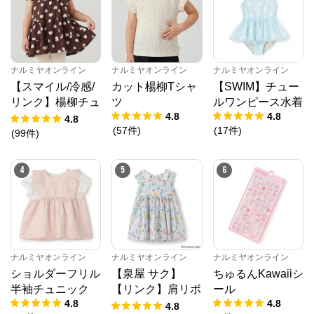
ナルミヤオンライン
からのコメント
ナルミヤオンライン公式通販ショップ。人気子供服メ
ゾピアノ、プティマイン、ラブトキシック、アナスイ
ミニ等、全ブランド、全商品をご覧いただけます。
ナルミヤオンライン
ナルミヤオンライン
ナルミヤオンライン
【スマイル/冷感/
カット楊柳Tシャ
【SWIM】チュー
リンク】楊柳チュ
ツ
ルワンピース水着
4.8
4.8
ニック
4.8
(
57
件
)
(
17
件
)
(
99
件
)
4
5
6
ナルミヤオンライン
ナルミヤオンライン
ナルミヤオンライン
ショルダーフリル
【泉屋 サク】
ちゅるんKawaiiシ
半袖チュニック
【リンク】肩リボ
ール
4.8
4.8
ンフラワーキャッ
4.8