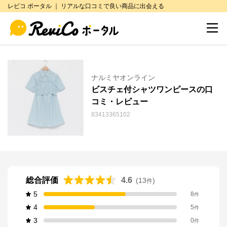
レビコ ポータル ｜ リアルな口コミで良い商品に出会える
ナルミヤオンライン
ビスチェ付シャツワンピースの口
コミ・レビュー
83413365102
総合評価
4.6
(
13
)
件
5
8
件
4
5
件
3
0
件