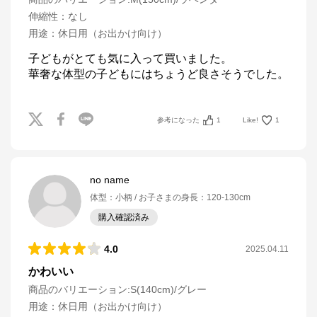
伸縮性
：
なし
用途
：
休日用（お出かけ向け）
子どもがとても気に入って買いました。

華奢な体型の子どもにはちょうど良さそうでした。
参考になった
1
Like!
1
no name
体型
：
小柄
お子さまの身長
：
120-130cm
購入確認済み
4.0
2025.04.11
かわいい
商品のバリエーション:
S(140cm)/グレー
用途
：
休日用（お出かけ向け）