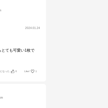
m
2024.01.24
らとても可愛い1枚で
考になった
0
Like!
1
cm