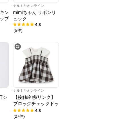
ナルミヤオンライン
キン
mimiちゃん リボンリ
ップ
ュック
4.8
(
5
件
)
20
ナルミヤオンライン
Tシ
【接触冷感/リンク】
ブロックチェックドッ
キングTシャツ
4.8
(
27
件
)