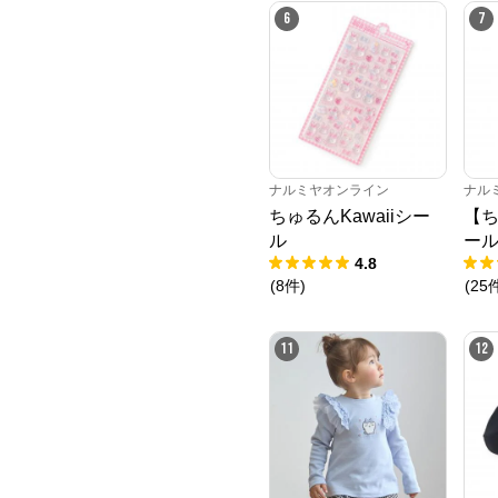
6
7
ナルミヤオンライン
ナル
ちゅるんKawaiiシー
【ち
ル
ー
4.8
(
8
件
)
(
25
11
12