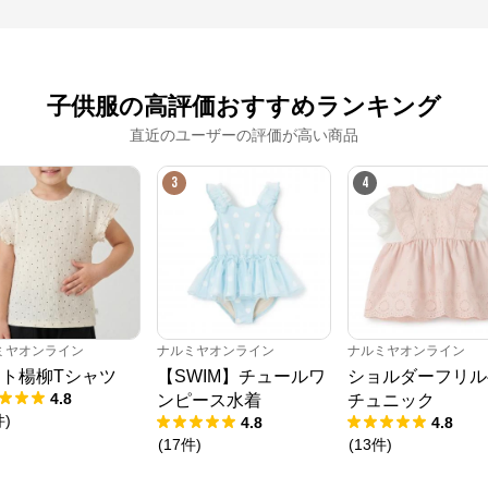
※外部サイトが開きます
子供服の高評価おすすめランキング
ナルミヤオンライン
からのコメント
ナルミヤオンライン公式通販ショップ。人気子供服メゾピアノ、プティマイ
直近のユーザーの評価が高い商品
ン、ラブトキシック、アナスイミニ等、全ブランド、全商品をご覧いただけま
す。
3
4
ミヤオンライン
ナルミヤオンライン
ナルミヤオンライン
ト楊柳Tシャツ
【SWIM】チュールワ
ショルダーフリル
4.8
ンピース水着
チュニック
件
)
4.8
4.8
(
17
件
)
(
13
件
)