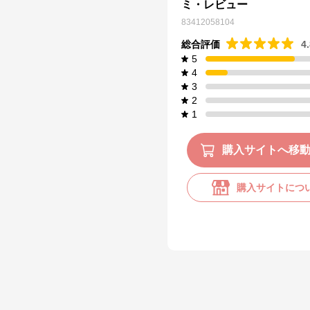
ミ・レビュー
83412058104
総合評価
4
5
4
3
2
1
購入サイトへ移
購入サイトにつ