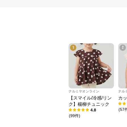
1
2
ナルミヤオンライン
ナル
【スマイル/冷感/リン
カッ
ク】楊柳チュニック
(
57
4.8
(
99
件
)