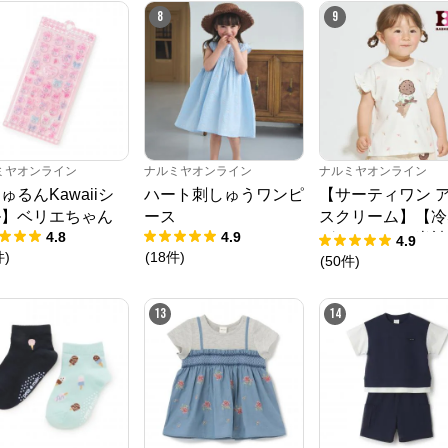
8
9
ミヤオンライン
ナルミヤオンライン
ナルミヤオンライン
ゅるんKawaiiシ
ハート刺しゅうワンピ
【サーティワン 
ル】ベリエちゃん
ース
スクリーム】【冷
4.8
4.9
グラフィック半袖
4.9
件
)
(
18
件
)
ャツ
(
50
件
)
13
14