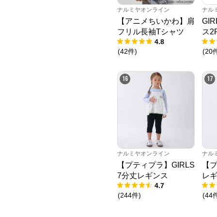
ナルミヤオンライン
ナル
【アニメちいかわ】肩
GI
フリル長袖Tシャツ
ス2
4.8
(
42
件
)
(
20
16
17
ナルミヤオンライン
ナル
【プティプラ】GIRLS
【
7分丈レギンス
レ
4.7
(
244
件
)
(
44