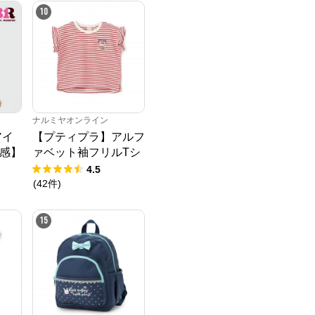
10
ナルミヤオンライン
アイ
【プティプラ】アルフ
感】
ァベット袖フリルTシ
Tシ
ャツ
4.5
(
42
件
)
15