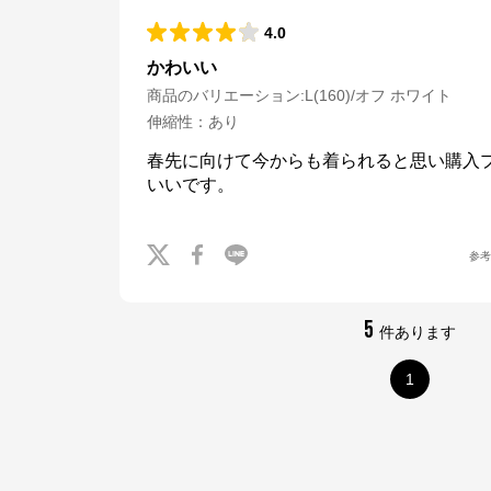
4.0
かわいい
商品のバリエーション:
L(160)/オフ ホワイト
伸縮性
：
あり
春先に向けて今からも着られると思い購入
いいです。
参
5
件あります
1
ナルミヤオンライン
公式ECサイト