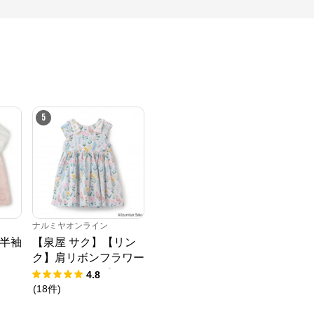
5
ナルミヤオンライン
半袖
【泉屋 サク】【リン
ク】肩リボンフラワー
キャットワンピース
4.8
(
18
件
)