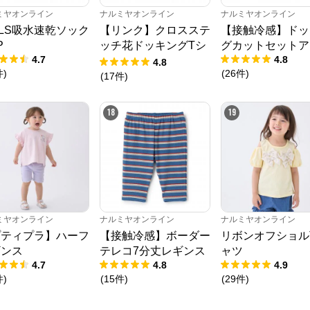
ミヤオンライン
ナルミヤオンライン
ナルミヤオンライン
RLS吸水速乾ソック
【リンク】クロスステ
【接触冷感】ドッ
P
ッチ花ドッキングTシ
グカットセットア
4.7
4.8
ャツ
4.8
件
)
(
26
件
)
(
17
件
)
18
19
ミヤオンライン
ナルミヤオンライン
ナルミヤオンライン
プティプラ】ハーフ
【接触冷感】ボーダー
リボンオフショル
ギンス
テレコ7分丈レギンス
ャツ
4.7
4.8
4.9
件
)
(
15
件
)
(
29
件
)