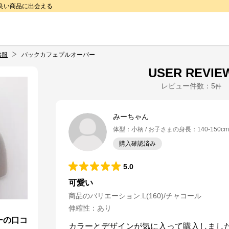
で良い商品に出会える
供服
バックカフェプルオーバー
USER REVIE
レビュー件数：
5
件
みーちゃん
体型
：
小柄
お子さまの身長
：
140-150cm
購入確認済み
5.0
可愛い
商品のバリエーション:
L(160)/チャコール
伸縮性
：
あり
ーの口コ
カラーとデザインが気に入って購入しまし