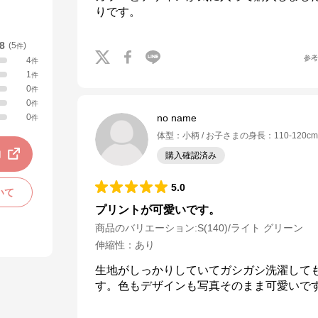
りです。
.8
(
5
)
件
参
4
件
1
件
0
件
0
件
0
no name
件
体型
：
小柄
お子さまの身長
：
110-120cm
動
購入確認済み
5.0
いて
プリントが可愛いです。
商品のバリエーション:
S(140)/ライト グリーン
伸縮性
：
あり
生地がしっかりしていてガシガシ洗濯して
す。色もデザインも写真そのまま可愛いで