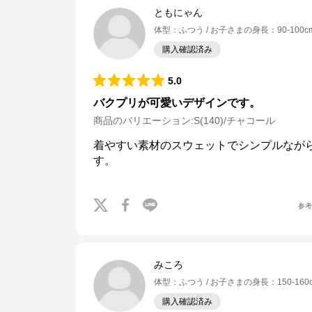
ともにゃん
体型
：
ふつう
お子さまの身長
：
90-100c
購入確認済み
5.0
バクプリが可愛いデザインです。
商品のバリエーション:
S(140)/チャコール
着やすい素材のスウェットでシンプルなが
す。
参
みころ
体型
：
ふつう
お子さまの身長
：
150-160
購入確認済み