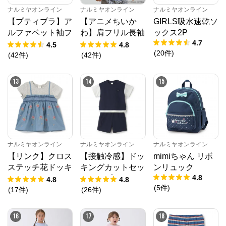
ナルミヤオンライン
ナルミヤオンライン
ナルミヤオンライン
【プティプラ】ア
【アニメちいか
GIRLS吸水速乾ソ
ルファベット袖フ
わ】肩フリル長袖
ックス2P
4.7
リルTシャツ
Tシャツ
4.5
4.8
(
20
件
)
(
42
件
)
(
42
件
)
13
14
15
ナルミヤオンライン
ナルミヤオンライン
ナルミヤオンライン
【リンク】クロス
【接触冷感】ドッ
mimiちゃん リボ
ステッチ花ドッキ
キングカットセッ
ンリュック
4.8
ングTシャツ
トアップ
4.8
4.8
(
5
件
)
(
17
件
)
(
26
件
)
16
17
18