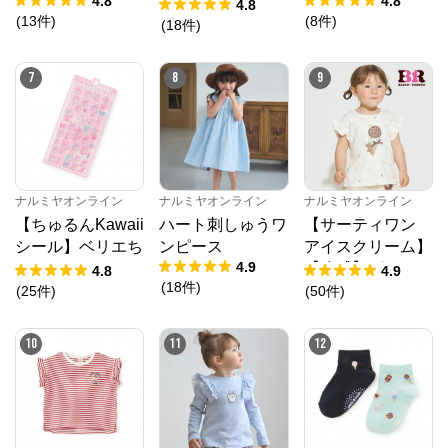
4.8
4.8
ンフラワーキャッ
4.8
(
13
件
)
(
8
件
)
トワンピース
(
18
件
)
7
8
9
ナルミヤオンライン
ナルミヤオンライン
ナルミヤオンライン
【ちゅるんKawaii
ハート刺しゅうワ
【サーティワン
シール】ベリエち
ンピース
アイスクリーム】
4.9
ゃん
【冷感】グラフィ
4.8
4.9
(
18
件
)
ック半袖Tシャツ
(
25
件
)
(
50
件
)
10
11
12