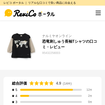
レビコ ポータル ｜ リアルな口コミで良い商品に出会える
ナルミヤオンライン
恐竜刺しゅう長袖Tシャツの口コ
ミ・レビュー
95432258003
総合評価
4.9
(
14
)
件
5
12
件
4
2
件
3
0
件