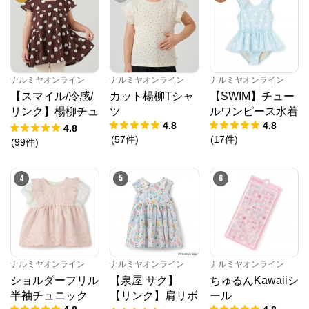
ナルミヤオンライン
からのコメント
ナルミヤオンライン公式通販ショップ。人気子供服メ
ゾピアノ、プティマイン、ラブトキシック、アナスイ
ミニ等、全ブランド、全商品をご覧いただけます。
ナルミヤオンライン
ナルミヤオンライン
ナルミヤオンライン
【スマイル/冷感/
カット楊柳Tシャ
【SWIM】チュー
リンク】楊柳チュ
ツ
ルワンピース水着
4.8
4.8
ニック
4.8
(
57
件
)
(
17
件
)
(
99
件
)
4
5
6
ナルミヤオンライン
ナルミヤオンライン
ナルミヤオンライン
ショルダーフリル
【泉屋 サク】
ちゅるんKawaiiシ
半袖チュニック
【リンク】肩リボ
ール