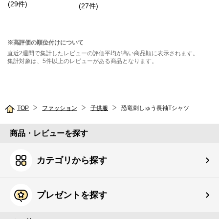
(
29
件
)
シャツ
(
27
件
)
※高評価の順位付けについて
直近2週間で集計したレビューの評価平均が高い商品順に表示されます。
集計対象は、5件以上のレビューがある商品となります。
TOP
ファッション
子供服
恐竜刺しゅう長袖Tシャツ
商品・レビューを探す
カテゴリから探す
プレゼントを探す