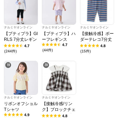
ナルミヤオンライン
ナルミヤオンライン
ナルミヤオンライン
【プティプラ】GI
【プティプラ】ハ
【接触冷感】ボー
RLS 7分丈レギン
ーフレギンス
ダーテレコ7分丈
4.7
ス
レギンス
4.7
4.8
(
44
件
)
(
244
件
)
(
15
件
)
19
20
ナルミヤオンライン
ナルミヤオンライン
リボンオフショル
【接触冷感/リン
Tシャツ
ク】ブロックチェ
4.9
ックドッキングT
4.8