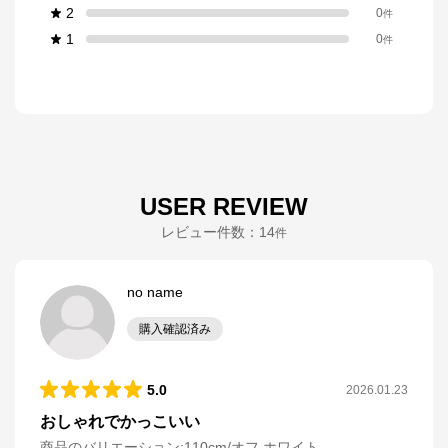
2
0
件
1
0
件
USER REVIEW
レビュー件数：
14
件
no name
購入確認済み
5.0
2026.01.23
おしゃれでかっこいい
商品のバリエーション:
110cm/オフ ホワイト