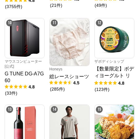
4.8
(
21
件
)
(
49
件
)
(
3755
件
)
10
11
12
マウスコンピューター
ザボディショップ
[公式]
【数量限定】ボデ
Honeys
G TUNE DG-A7G
ィヨーグルト リ
総レースショーツ
60
フレッシング PF
4.5
4.8
4.8
(
285
件
)
(
123
件
)
(
33
件
)
13
14
15