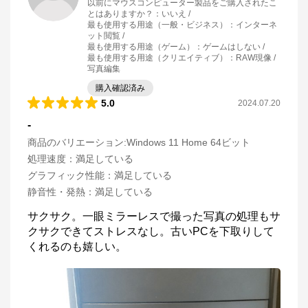
以前にマウスコンピューター製品をご購入されたこ
とはありますか？
：
いいえ
最も使用する用途（一般・ビジネス）
：
インターネ
ット閲覧
最も使用する用途（ゲーム）
：
ゲームはしない
最も使用する用途（クリエイティブ）
：
RAW現像 /
写真編集
購入確認済み
5.0
2024.07.20
-
商品のバリエーション:
Windows 11 Home 64ビット
処理速度
：
満足している
グラフィック性能
：
満足している
静音性・発熱
：
満足している
サクサク。一眼ミラーレスで撮った写真の処理もサ
クサクできてストレスなし。古いPCを下取りして
くれるのも嬉しい。