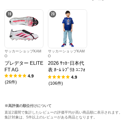
19
20
サッカーショップKAM
サッカーショップKAM
O
O
プレデター ELITE
2026 ｻｯｶｰ日本代
FT AG
表 ﾎｰﾑ ﾚﾌﾟﾘｶ ﾕﾆﾌｫ
4.9
ｰﾑ KIDS
4.9
(
26
件
)
(
106
件
)
※高評価の順位付けについて
直近2週間で集計したレビューの評価平均が高い商品順に表示されます。
集計対象は、5件以上のレビューがある商品となります。