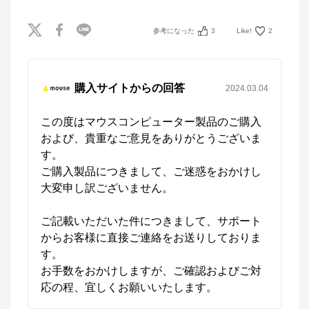
公式ECサイト
参考になった
3
Like!
2
※外部サイトが開きます
マウスコンピューター[公式]
からのコメント
購入サイトからの回答
2024.03.04
マウスコンピューターは、お客様のご利用目的・ご予
算に沿って、自由にカスタマイズしたBTO（Build To 
この度はマウスコンピューター製品のご購入
Order）パソコンをご提供する、国内生産のパソコン
および、貴重なご意見をありがとうございま
メーカーです。

当社パソコンには「3年間無償保証（一部製品を除
す。

く）」「24時間×365日電話サポート」が標準で付帯、
ご購入製品につきまして、ご迷惑をおかけし
休日や深夜でも専門国内スタッフが皆様をサポートい
たします。
大変申し訳ございません。

ご記載いただいた件につきまして、サポート
からお客様に直接ご連絡をお送りしておりま
す。

お手数をおかけしますが、ご確認およびご対
応の程、宜しくお願いいたします。