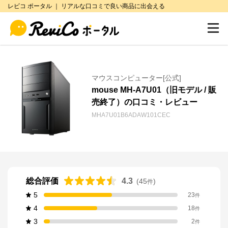
レビコ ポータル ｜ リアルな口コミで良い商品に出会える
マウスコンピューター[公式]
mouse MH-A7U01（旧モデル / 販
売終了）の口コミ・レビュー
MHA7U01B6ADAW101CEC
総合評価
4.3
(
45
)
件
5
23
件
4
18
件
3
2
件