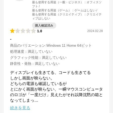
最も使用する用途（一般・ビジネス）
：
オフィスソ
フト
最も使用する用途（ゲーム）
：
ゲームはしない
最も使用する用途（クリエイティブ）
：
クリエイテ
ィブはしない
購入確認済み
1.0
2024.02.28
-
商品のバリエーション:
Windows 11 Home 64ビット
処理速度
：
満足していない
グラフィック性能
：
満足していない
静音性・発熱
：
満足していない
ディスプレイも生きてる、コードも生きてる

しかし画面が映らない。

どちらの電源も確認しているが

とにかく画面が映らない、一瞬マウスコンピュータ
のロゴが「一度だけ」見えたがそれ以降沈黙の箱と
なってしまっ
…
続きを見る
マウスコンピューター[公式]