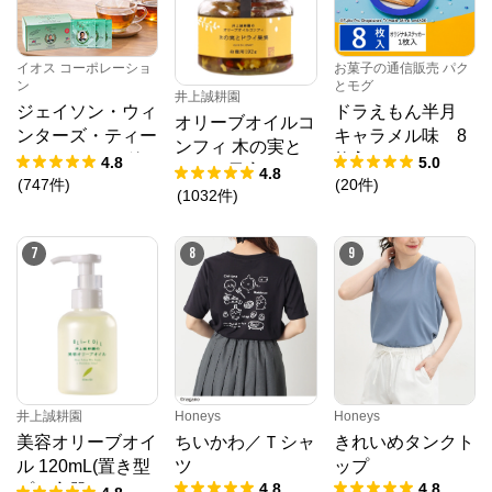
イオス コーポレーショ
お菓子の通信販売 パク
ン
とモグ
井上誠耕園
ジェイソン・ウィ
ドラえもん半月
オリーブオイルコ
ンターズ・ティー
キャラメル味 8
ンフィ 木の実と
(JWティー) １箱
枚入
4.8
5.0
ドライ果実 192g
4.8
1.2g×30袋入り
(
747
件
)
(
20
件
)
春限定
(
1032
件
)
7
8
9
井上誠耕園
Honeys
Honeys
美容オリーブオイ
ちいかわ／Ｔシャ
きれいめタンクト
ル 120mL(置き型
ツ
ップ
4.8
4.8
プラ容器)