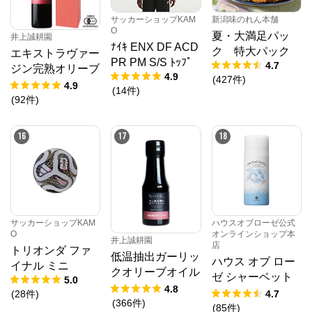
サッカーショップKAM
新潟味のれん本舗
O
夏・大満足パッ
井上誠耕園
ﾅｲｷ ENX DF ACD
ク 特大パック
エキストラヴァー
PR PM S/S ﾄｯﾌﾟ
4.7
ジン完熟オリーブ
4.9
(
427
件
)
オイル 450g
4.9
(
14
件
)
(
92
件
)
16
17
18
サッカーショップKAM
ハウスオブローゼ公式
O
オンラインショップ本
井上誠耕園
店
トリオンダ ファ
低温抽出ガーリッ
ハウス オブ ロー
イナル ミニ
クオリーブオイル
ゼ シャーベット
5.0
64g
4.8
ローション 95g
(
28
件
)
4.7
(
366
件
)
(
85
件
)