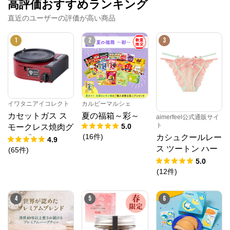
高評価おすすめランキング
直近のユーザーの評価が高い商品
1
2
3
イワタニアイコレクト
カルビーマルシェ
カセットガス ス
夏の福箱～彩～
aimerfeel公式通販サイ
ト
5.0
モークレス焼肉グ
(
16
件
)
カシュクールレー
リル「やきまる」
4.9
ス ツートン ハー
シャア専用ザクII
(
65
件
)
フバックショーツ
モデル
5.0
(
12
件
)
4
5
6