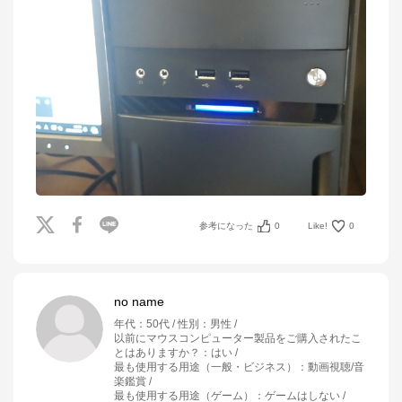
参考になった
0
Like!
0
no name
年代
：
50代
性別
：
男性
以前にマウスコンピューター製品をご購入されたこ
とはありますか？
：
はい
最も使用する用途（一般・ビジネス）
：
動画視聴/音
楽鑑賞
最も使用する用途（ゲーム）
：
ゲームはしない