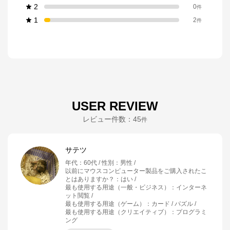
2
0
件
1
2
件
USER REVIEW
レビュー件数：
45
件
サテツ
年代
：
60代
性別
：
男性
以前にマウスコンピューター製品をご購入されたこ
とはありますか？
：
はい
最も使用する用途（一般・ビジネス）
：
インターネ
ット閲覧
最も使用する用途（ゲーム）
：
カード / パズル
最も使用する用途（クリエイティブ）
：
プログラミ
ング