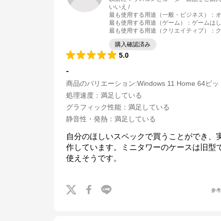
いいえ
最も使用する用途（一般・ビジネス）
：
最も使用する用途（ゲーム）
：
ゲームは
最も使用する用途（クリエイティブ）
：
購入確認済み
5.0
-
商品のバリエーション:
Windows 11 Home 64ビ
処理速度
：
満足している
グラフィック性能
：
満足している
静音性・発熱
：
満足している
自分のほしいスペックで買うことができ、
作しています。ミニタワーのケースは旧型
使えそうです。
参