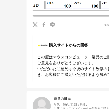
※外部サイトが開きます
マウスコンピューター[公式]
からのコメント
マウスコンピューターは、お客様のご利用目的・ご予算に沿って、自由にカス
参
タマイズしたBTO（Build To Order）パソコンをご提供する、国内生産のパソ
コンメーカーです。

当社パソコンには「3年間無償保証（一部製品を除く）」「24時間×365日電
話サポート」が標準で付帯、休日や深夜でも専門国内スタッフが皆様をサポー
トいたします。
購入サイトからの回答
この度はマウスコンピューター製品のご
ご意見をありがとうございます。

いただいたご意見は今後のサイト改修の
き、お客様にご満足いただけるよう努め
奈良の町民
年代
：
40代
性別
：
男性
以前にマウスコンピューター製品をご購