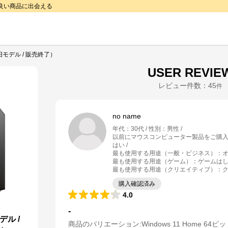
で良い商品に出会える
（旧モデル / 販売終了）
USER REVIE
レビュー件数：
45
件
no name
年代
：
30代
性別
：
男性
以前にマウスコンピューター製品をご購
はい
最も使用する用途（一般・ビジネス）
：
最も使用する用途（ゲーム）
：
ゲームは
最も使用する用途（クリエイティブ）
：
購入確認済み
4.0
-
デル /
商品のバリエーション:
Windows 11 Home 64ビ