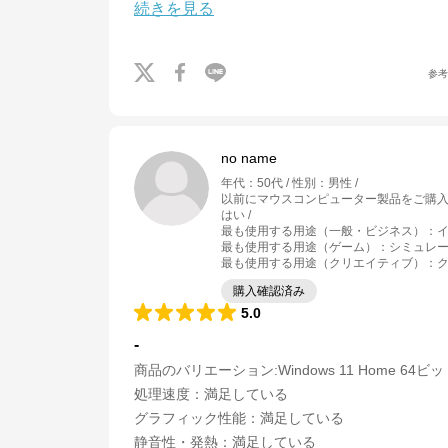
続きを見る
参
no name
年代
：
50代
性別
：
男性
以前にマウスコンピューター製品をご購
はい
最も使用する用途（一般・ビジネス）
：
最も使用する用途（ゲーム）
：
シミュレー
最も使用する用途（クリエイティブ）
：
購入確認済み
5.0
-
商品のバリエーション:
Windows 11 Home 64ビ
処理速度
：
満足している
グラフィック性能
：
満足している
静音性・発熱
：
満足している