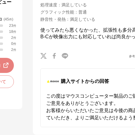
ビュー
処理速度
：
満足している
グラフィック性能
：
普通
.3
静音性・発熱
：
満足している
(
45
)
件
23
件
使ってみたら悪くなかった、拡張性も多分高
18
件
B-Cが映像出力にも対応していれば尚良か
2
件
0
件
2
件
参
動
購入サイトからの回答
いて
この度はマウスコンピューター製品のご
ご意見をありがとうございます。

お客様からいただいたご意見は今後の商
ていただき、よりご満足いただけるよう