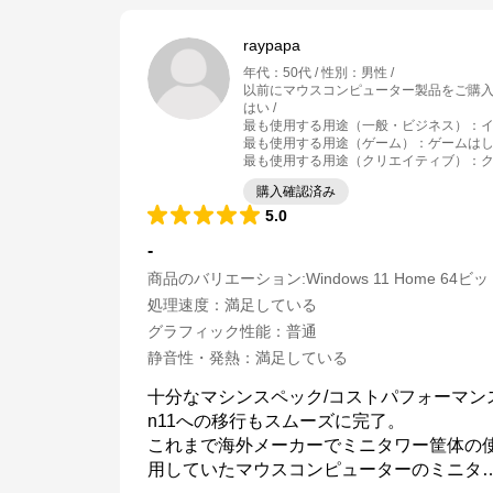
raypapa
年代
：
50代
性別
：
男性
以前にマウスコンピューター製品をご購
はい
最も使用する用途（一般・ビジネス）
：
最も使用する用途（ゲーム）
：
ゲームは
最も使用する用途（クリエイティブ）
：
購入確認済み
5.0
-
商品のバリエーション:
Windows 11 Home 64ビ
処理速度
：
満足している
グラフィック性能
：
普通
静音性・発熱
：
満足している
十分なマシンスペック/コストパフォーマンスで
n11への移行もスムーズに完了。

これまで海外メーカーでミニタワー筐体の
用していたマウスコンピューターのミニタ