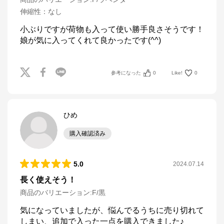
伸縮性
：
なし
小ぶりですが荷物も入って使い勝手良さそうです！
娘が気に入ってくれて良かったです(^^)
参考になった
0
Like!
0
ひめ
購入確認済み
5.0
2024.07.14
長く使えそう！
商品のバリエーション:
F/黒
気になっていましたが、悩んでるうちに売り切れて
しまい、追加で入った一点を購入できました♪
