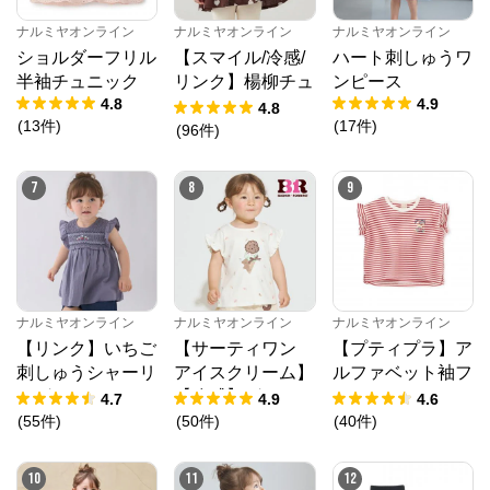
ナルミヤオンライン
ナルミヤオンライン
ナルミヤオンライン
ショルダーフリル
【スマイル/冷感/
ハート刺しゅうワ
半袖チュニック
リンク】楊柳チュ
ンピース
4.8
4.9
ニック
4.8
(
13
件
)
(
17
件
)
(
96
件
)
ナルミヤオンライン
7
8
9
公式ECサイト
※外部サイトが開きます
ナルミヤオンライン
ナルミヤオンライン
ナルミヤオンライン
ナルミヤオンライン
からのコメント
【リンク】いちご
【サーティワン
【プティプラ】ア
ナルミヤオンライン公式通販ショップ。人気子供服メ
刺しゅうシャーリ
アイスクリーム】
ルファベット袖フ
ゾピアノ、プティマイン、ラブトキシック、アナスイ
ングチュニック
【冷感】グラフィ
リルTシャツ
ミニ等、全ブランド、全商品をご覧いただけます。
4.7
4.9
4.6
ック半袖Tシャツ
(
55
件
)
(
50
件
)
(
40
件
)
10
11
12