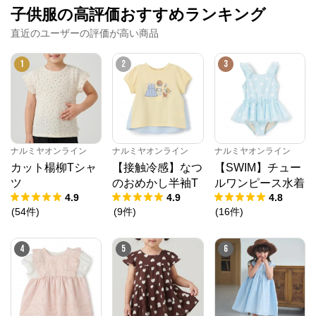
子供服の高評価おすすめランキング
直近のユーザーの評価が高い商品
1
2
3
ナルミヤオンライン
ナルミヤオンライン
ナルミヤオンライン
カット楊柳Tシャ
【接触冷感】なつ
【SWIM】チュー
ツ
のおめかし半袖T
ルワンピース水着
4.9
4.9
4.8
(
54
件
)
(
9
件
)
(
16
件
)
4
5
6