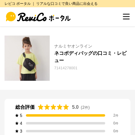
レビコ ポータル ｜ リアルな口コミで良い商品に出会える
ナルミヤオンライン
ネコボディバッグの口コミ・レビ
ュー
71414278001
総合評価
5.0
(
2
)
件
5
2
件
4
0
件
3
0
件