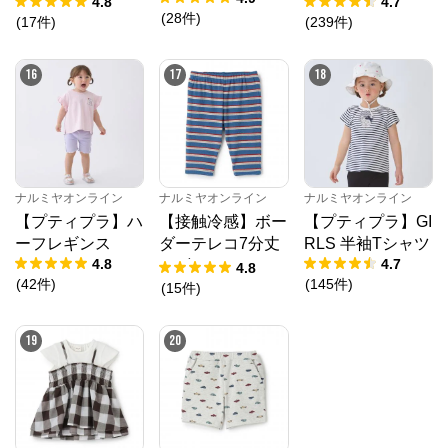
4.8
4.7
(
28
件
)
(
17
件
)
(
239
件
)
16
17
18
ナルミヤオンライン
ナルミヤオンライン
ナルミヤオンライン
【プティプラ】ハ
【接触冷感】ボー
【プティプラ】GI
ーフレギンス
ダーテレコ7分丈
RLS 半袖Tシャツ
4.8
4.7
レギンス
4.8
(
42
件
)
(
145
件
)
(
15
件
)
19
20