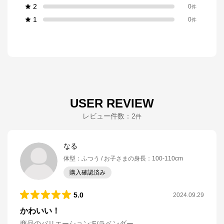
2
0
件
1
0
件
USER REVIEW
レビュー件数：
2
件
なる
体型
：
ふつう
お子さまの身長
：
100-110cm
購入確認済み
5.0
2024.09.29
かわいい！
商品のバリエーション:
F/ラベンダー