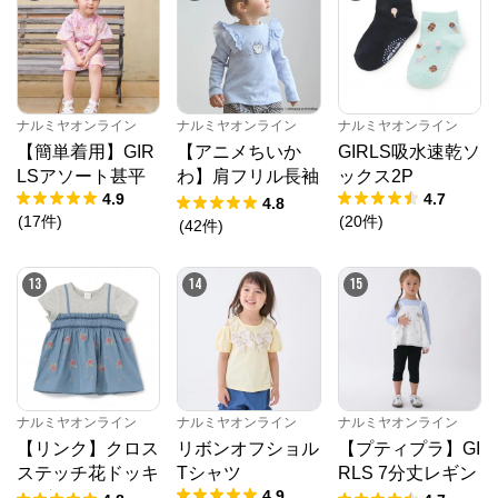
ナルミヤオンライン
ナルミヤオンライン
ナルミヤオンライン
【簡単着用】GIR
【アニメちいか
GIRLS吸水速乾ソ
LSアソート甚平
わ】肩フリル長袖
ックス2P
4.9
4.7
Tシャツ
4.8
(
17
件
)
(
20
件
)
(
42
件
)
13
14
15
ナルミヤオンライン
ナルミヤオンライン
ナルミヤオンライン
【リンク】クロス
リボンオフショル
【プティプラ】GI
ステッチ花ドッキ
Tシャツ
RLS 7分丈レギン
4.9
ングTシャツ
ス