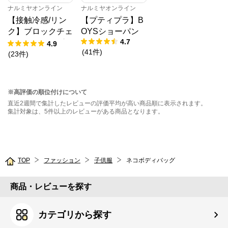
ナルミヤオンライン
ナルミヤオンライン
【接触冷感/リン
【プティプラ】B
ク】ブロックチェ
OYSショーパン
4.7
ックドッキングT
4.9
(
41
件
)
シャツ
(
23
件
)
※高評価の順位付けについて
直近2週間で集計したレビューの評価平均が高い商品順に表示されます。
集計対象は、5件以上のレビューがある商品となります。
TOP
ファッション
子供服
ネコボディバッグ
商品・レビューを探す
カテゴリから探す