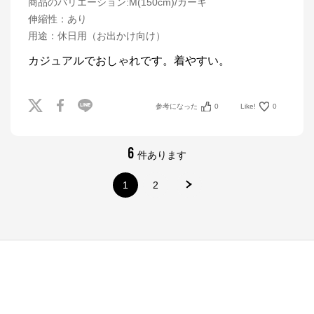
商品のバリエーション:
M(150cm)/カーキ
伸縮性
：
あり
用途
：
休日用（お出かけ向け）
カジュアルでおしゃれです。着やすい。
参考になった
0
Like!
0
6
件あります
1
2
ナルミヤオンライン
公式ECサイト