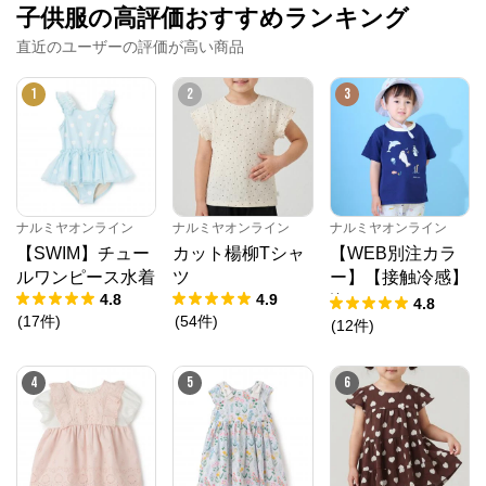
子供服の高評価おすすめランキング
※外部サイトが開きます
直近のユーザーの評価が高い商品
ナルミヤオンライン
からのコメント
1
2
3
ナルミヤオンライン公式通販ショップ。人気子供服メ
ゾピアノ、プティマイン、ラブトキシック、アナスイ
ミニ等、全ブランド、全商品をご覧いただけます。
ナルミヤオンライン
ナルミヤオンライン
ナルミヤオンライン
【SWIM】チュー
カット楊柳Tシャ
【WEB別注カラ
ルワンピース水着
ツ
ー】【接触冷感】
4.8
4.9
海のいきものアッ
4.8
(
17
件
)
(
54
件
)
プリケ半袖Tシャ
(
12
件
)
ツ
4
5
6