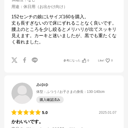
用途
：
休日用（お出かけ向け）
152センチの娘にLサイズ160を購入。

丈も長すぎないので床にずれることなく良いです。
腰上のところを少し絞るとメリハリが出てスッキリ
見えます。カーキと迷いましたが、黒でも重たくな
く着れました。
参考になった
0
Like!
0
みゆゆ
体型
：
ふつう
お子さまの身長
：
130-140cm
購入確認済み
5.0
2025.01.07
かわいいです。