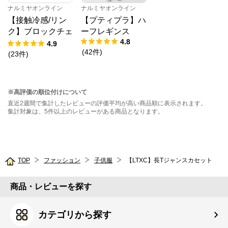
ナルミヤオンライン
ナルミヤオンライン
【接触冷感/リン
【プティプラ】ハ
ク】ブロックチェ
ーフレギンス
4.8
ックドッキングT
4.9
(
42
件
)
シャツ
(
23
件
)
※高評価の順位付けについて
直近2週間で集計したレビューの評価平均が高い商品順に表示されます。
集計対象は、5件以上のレビューがある商品となります。
TOP
ファッション
子供服
【LTXC】長Tジャンスカセット
商品・レビューを探す
カテゴリから探す