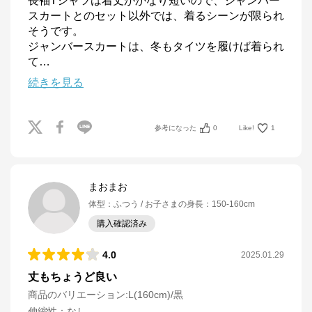
長袖Tシャツは着丈がかなり短いので、ジャンバー
スカートとのセット以外では、着るシーンが限られ
そうです。

ジャンバースカートは、冬もタイツを履けば着られ
て
…
続きを見る
参考になった
0
Like!
1
まおまお
体型
：
ふつう
お子さまの身長
：
150-160cm
購入確認済み
4.0
2025.01.29
丈もちょうど良い
商品のバリエーション:
L(160cm)/黒
伸縮性
：
なし