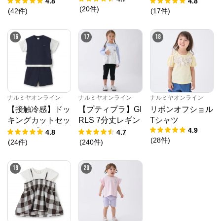
4.8
4.8
(
20
件
)
(
42
件
)
(
17
件
)
16
17
18
ナルミヤオンライン
ナルミヤオンライン
ナルミヤオンライン
【接触冷感】ドッ
【プティプラ】GI
リボンオフショル
キングカットセッ
RLS 7分丈レギン
Tシャツ
4.9
トアップ
ス
4.8
4.7
(
28
件
)
(
24
件
)
(
240
件
)
19
20