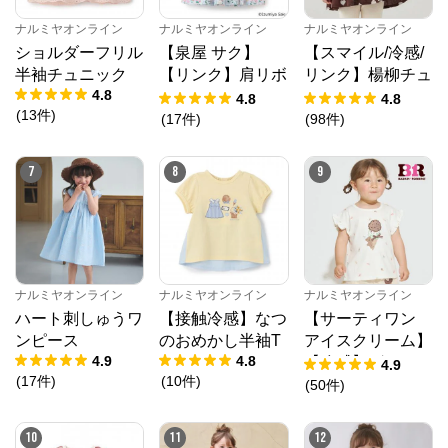
ナルミヤオンライン
ナルミヤオンライン
ナルミヤオンライン
ショルダーフリル
【泉屋 サク】
【スマイル/冷感/
半袖チュニック
【リンク】肩リボ
リンク】楊柳チュ
4.8
ンフラワーキャッ
ニック
4.8
4.8
(
13
件
)
トワンピース
(
17
件
)
(
98
件
)
7
8
9
ナルミヤオンライン
ナルミヤオンライン
ナルミヤオンライン
ハート刺しゅうワ
【接触冷感】なつ
【サーティワン
ンピース
のおめかし半袖T
アイスクリーム】
4.9
4.8
【冷感】グラフィ
4.9
(
17
件
)
(
10
件
)
ック半袖Tシャツ
(
50
件
)
10
11
12