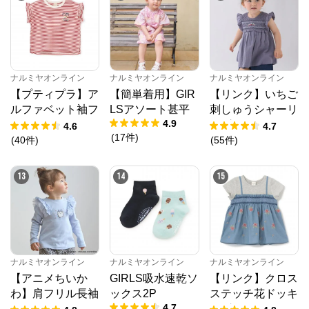
ナルミヤオンライン
ナルミヤオンライン
ナルミヤオンライン
【プティプラ】ア
【簡単着用】GIR
【リンク】いちご
ルファベット袖フ
LSアソート甚平
刺しゅうシャーリ
4.9
リルTシャツ
ングチュニック
4.6
4.7
(
17
件
)
(
40
件
)
(
55
件
)
13
14
15
ナルミヤオンライン
ナルミヤオンライン
ナルミヤオンライン
【アニメちいか
GIRLS吸水速乾ソ
【リンク】クロス
わ】肩フリル長袖
ックス2P
ステッチ花ドッキ
4.7
Tシャツ
ングTシャツ