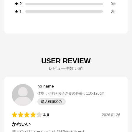
2
0
件
1
0
件
USER REVIEW
レビュー件数：
6
件
no name
体型
：
小柄
お子さまの身長
：
110-120cm
購入確認済み
4.0
2026.01.26
かわいい
商品のバリエーション:
L(160cm)/カーキ