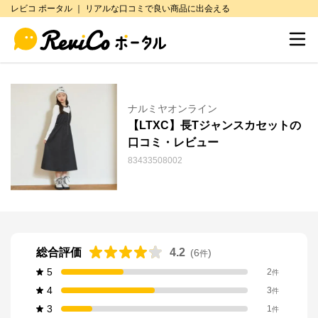
レビコ ポータル ｜ リアルな口コミで良い商品に出会える
ナルミヤオンライン
【LTXC】長Tジャンスカセットの
口コミ・レビュー
83433508002
総合評価
4.2
(
6
)
件
5
2
件
4
3
件
3
1
件