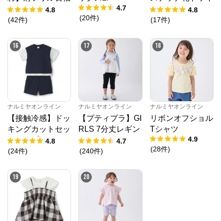
4.7
Tシャツ
ングTシャツ
4.8
4.8
(
20
件
)
(
42
件
)
(
17
件
)
16
17
18
ナルミヤオンライン
ナルミヤオンライン
ナルミヤオンライン
【接触冷感】ドッ
【プティプラ】GI
リボンオフショル
キングカットセッ
RLS 7分丈レギン
Tシャツ
4.9
トアップ
ス
4.8
4.7
(
28
件
)
(
24
件
)
(
240
件
)
19
20