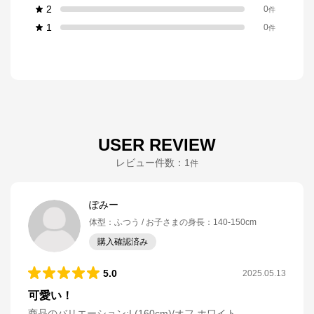
2
0
件
1
0
件
USER REVIEW
レビュー件数：
1
件
ぽみー
体型
：
ふつう
お子さまの身長
：
140-150cm
購入確認済み
5.0
2025.05.13
可愛い！
商品のバリエーション:
L(160cm)/オフ ホワイト