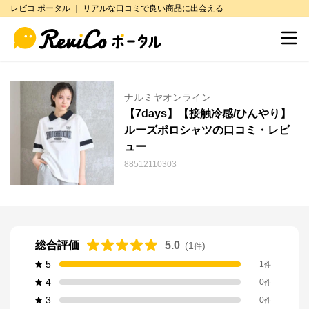
レビコ ポータル ｜ リアルな口コミで良い商品に出会える
ナルミヤオンライン
【7days】【接触冷感/ひんやり】
ルーズポロシャツの口コミ・レビ
ュー
88512110303
総合評価
5.0
(
1
)
件
5
1
件
4
0
件
3
0
件