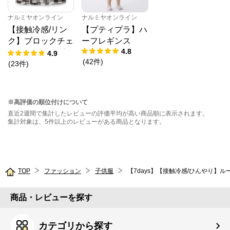
ナルミヤオンライン
ナルミヤオンライン
【接触冷感/リン
【プティプラ】ハ
ク】ブロックチェ
ーフレギンス
4.8
ックドッキングT
4.9
(
42
件
)
シャツ
(
23
件
)
※高評価の順位付けについて
直近2週間で集計したレビューの評価平均が高い商品順に表示されます。
集計対象は、5件以上のレビューがある商品となります。
TOP
ファッション
子供服
【7days】【接触冷感/ひんやり】
商品・レビューを探す
カテゴリから探す