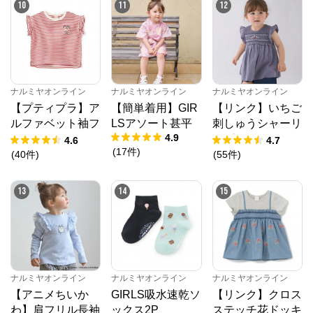
10
11
12
※外部サイトが開きます
ナルミヤオンライン
からのコメント
ナルミヤオンライン公式通販ショップ。人気子供服メ
ナルミヤオンライン
ナルミヤオンライン
ナルミヤオンライン
ゾピアノ、プティマイン、ラブトキシック、アナスイ
ミニ等、全ブランド、全商品をご覧いただけます。
【プティプラ】ア
【簡単着用】GIR
【リンク】いちご
ルファベット袖フ
LSアソート甚平
刺しゅうシャーリ
4.9
リルTシャツ
ングチュニック
4.6
4.7
(
17
件
)
(
40
件
)
(
55
件
)
13
14
15
ナルミヤオンライン
ナルミヤオンライン
ナルミヤオンライン
【アニメちいか
GIRLS吸水速乾ソ
【リンク】クロス
わ】肩フリル長袖
ックス2P
ステッチ花ドッキ