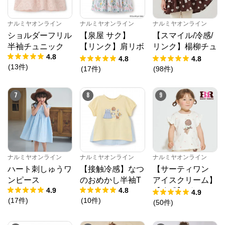
ナルミヤオンライン
ナルミヤオンライン
ナルミヤオンライン
ショルダーフリル
【泉屋 サク】
【スマイル/冷感/
半袖チュニック
【リンク】肩リボ
リンク】楊柳チュ
4.8
ンフラワーキャッ
ニック
4.8
4.8
(
13
件
)
トワンピース
(
17
件
)
(
98
件
)
7
8
9
ナルミヤオンライン
ナルミヤオンライン
ナルミヤオンライン
ハート刺しゅうワ
【接触冷感】なつ
【サーティワン
ンピース
のおめかし半袖T
アイスクリーム】
4.9
4.8
【冷感】グラフィ
4.9
ナルミヤオンライン
(
17
件
)
(
10
件
)
ック半袖Tシャツ
(
50
件
)
公式ECサイト