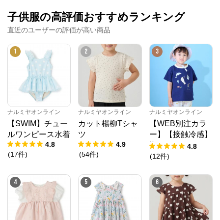
子供服の高評価おすすめランキング
直近のユーザーの評価が高い商品
1
2
3
ナルミヤオンライン
ナルミヤオンライン
ナルミヤオンライン
【SWIM】チュー
カット楊柳Tシャ
【WEB別注カラ
ルワンピース水着
ツ
ー】【接触冷感】
4.8
4.9
海のいきものアッ
4.8
(
17
件
)
(
54
件
)
プリケ半袖Tシャ
(
12
件
)
ツ
4
5
6