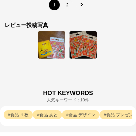
1
2
レビュー投稿写真
カルビーマルシェ
公式ECサイト
HOT KEYWORDS
人気キーワード : 10件
※外部サイトが開きます
食品
１枚
食品
あと
食品
デザイン
食品
プレゼン
カルビーマルシェ
からのコメント
カルビーマルシェ