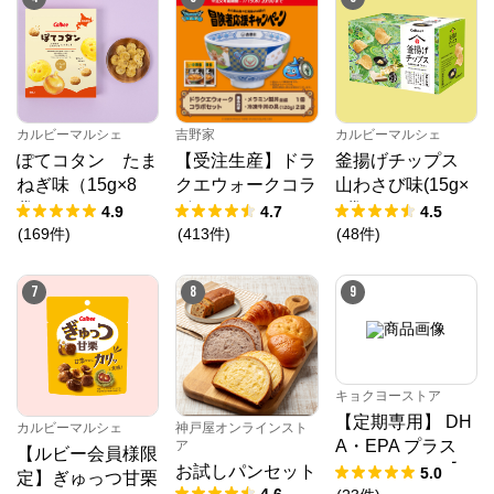
カルビーマルシェ
吉野家
カルビーマルシェ
ぽてコタン たま
【受注生産】ドラ
釜揚げチップス
ねぎ味（15g×8
クエウォークコラ
山わさび味(15g×
袋）
ボセット
8袋)
4.9
4.7
4.5
(
169
件
)
(
413
件
)
(
48
件
)
7
8
9
キョクヨーストア
【定期専用】 DH
カルビーマルシェ
神戸屋オンラインスト
A・EPA プラス
ア
【ルビー会員様限
クリルオイル【1
お試しパンセット
5.0
定】ぎゅっつ甘栗
4.6