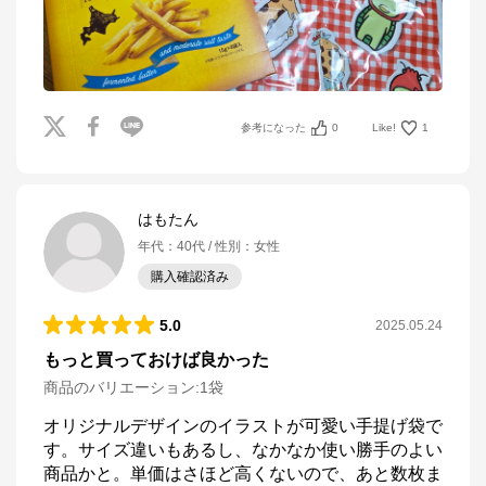
参考になった
0
Like!
1
はもたん
年代
：
40代
性別
：
女性
購入確認済み
5.0
2025.05.24
もっと買っておけば良かった
商品のバリエーション:
1袋
オリジナルデザインのイラストが可愛い手提げ袋で
す。サイズ違いもあるし、なかなか使い勝手のよい
商品かと。単価はさほど高くないので、あと数枚ま