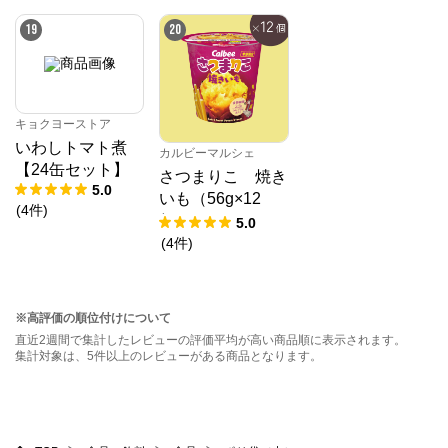
19
20
キョクヨーストア
いわしトマト煮
カルビーマルシェ
【24缶セット】
さつまりこ 焼き
5.0
いも（56g×12
(
4
件
)
個）
5.0
(
4
件
)
※高評価の順位付けについて
直近2週間で集計したレビューの評価平均が高い商品順に表示されます。
集計対象は、5件以上のレビューがある商品となります。