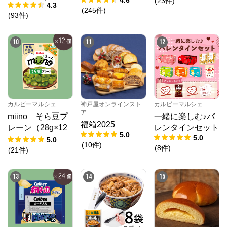
0%OFF】
(
23
件
)
（26g×12個）
4.3
(
245
件
)
(
93
件
)
10
11
12
カルビーマルシェ
神戸屋オンラインスト
カルビーマルシェ
ア
miino そら豆プ
一緒に楽しむ♪バ
福箱2025
レーン（28g×12
レンタインセット
5.0
5.0
個）
5.0
(
10
件
)
(
8
件
)
(
21
件
)
13
14
15