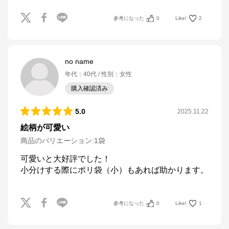
参考になった
0
Like!
2
no name
年代
：
40代
性別
：
女性
購入確認済み
5.0
2025.11.22
絵柄が可愛い
商品のバリエーション:
1袋
可愛いと大好評でした！

小分けする際にポリ袋（小）もあれば助かります。
参考になった
0
Like!
1