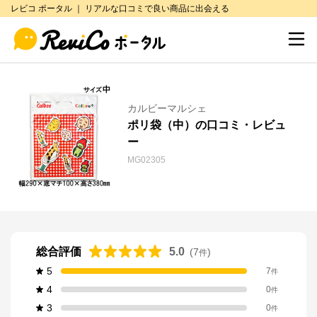
レビコ ポータル ｜ リアルな口コミで良い商品に出会える
カルビーマルシェ
ポリ袋（中）の口コミ・レビュ
ー
MG02305
総合評価
5.0
(
7
)
件
5
7
件
4
0
件
3
0
件