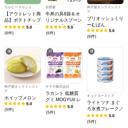
カルビーマルシェ
吉野家
神戸屋オンラインスト
ア
【アウトレット商
牛丼の具8袋＆オ
ブリオッシュくり
品】ポテトチップ
リジナルスプーン
ーむぱん
スサッカー日本代
セット【冷凍】
5.0
5.0
5.0
表チーム2024（2
(
6
件
)
(
6
件
)
(
6
件
)
2g×24個）賞味期
限2025年10月31
16
17
18
日
神戸屋オンラインスト
サラヤ株式会社
ア
ラカント 低糖質
キョクヨーストア
ホイップメロン
グミ MOGYUit レ
ライトツナ まぐ
5.0
ッドグレープ味＆
5.0
ろ水煮フレーク／
(
5
件
)
ゴールデンピーチ
(
5
件
)
70g
5.0
味セット
(
5
件
)