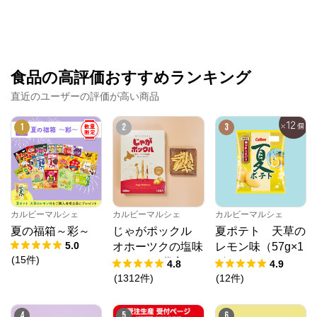
食品の高評価おすすめランキング
直近のユーザーの評価が高い商品
1
2
3
カルビーマルシェ
カルビーマルシェ
カルビーマルシェ
夏の福箱～彩～
じゃがポックル
夏ポテト 天草の
5.0
オホーツクの塩味
レモン味（57g×1
(
15
件
)
（18g×10袋入）
2個）
4.8
4.9
(
1312
件
)
(
12
件
)
4
5
6