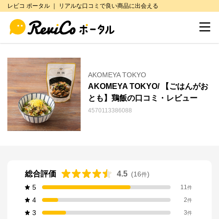
レビコ ポータル ｜ リアルな口コミで良い商品に出会える
AKOMEYA TOKYO
AKOMEYA TOKYO/ 【ごはんがお
とも】鶏飯の口コミ・レビュー
4570113386088
総合評価
4.5
(
16
)
件
5
11
件
4
2
件
3
3
件