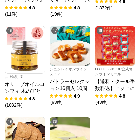
ハッピーバッグ2
サマーハッピーバ
4.9
026
ッグ2026
4.8
4.8
(
1372
件
)
(
11
件
)
(
19
件
)
16
17
18
シュクレイオンライン
LOTTE GROUP公式オ
ストア
ンラインモール
井上誠耕園
バトラーセレクシ
【送料・クール手
オリーブオイルコ
ョン16個入 10周
数料込】アジアに
ンフィ 木の実と
年記念パッケージ
恋してアイスセッ
4.9
4.8
ドライ果実 192g
4.8
ト（クリアファイ
(
63
件
)
(
43
件
)
春限定
(
1032
件
)
ル1種・ステッカ
ーシール付き）
19
20