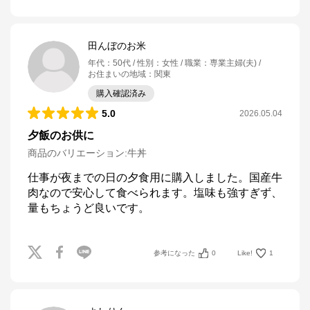
田んぼのお米
年代
：
50代
性別
：
女性
職業
：
専業主婦(夫)
お住まいの地域
：
関東
購入確認済み
5.0
2026.05.04
夕飯のお供に
商品のバリエーション:
牛丼
仕事が夜までの日の夕食用に購入しました。国産牛
肉なので安心して食べられます。塩味も強すぎず、
量もちょうど良いです。
参考になった
0
Like!
1