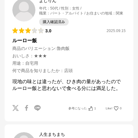
よしりん
年代
：
50代
性別
：
女性
職業
：
パート・アルバイト
お住まいの地域
：
関東
購入確認済み
3.0
2025.09.15
ルーロー飯
商品のバリエーション:
魯肉飯
おいしさ
：
★★★
用途
：
自宅用
何で商品を知りましたか
：
店頭
現地の味とは違ったが、ひき肉の量があったので

ルーロー飯と思わないで食べる分には満足した。
参考になった
1
Like!
0
人生まちまち