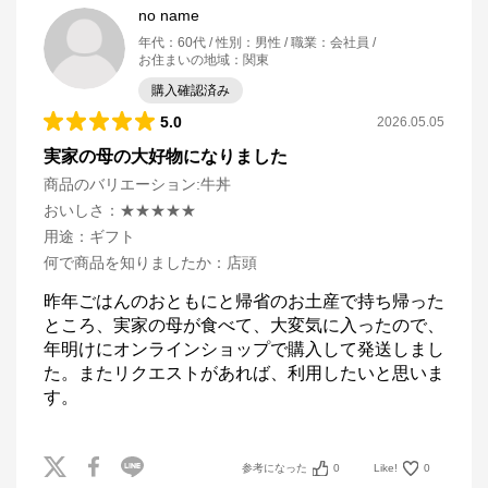
no name
年代
：
60代
性別
：
男性
職業
：
会社員
お住まいの地域
：
関東
購入確認済み
5.0
2026.05.05
実家の母の大好物になりました
商品のバリエーション:
牛丼
おいしさ
：
★★★★★
用途
：
ギフト
何で商品を知りましたか
：
店頭
昨年ごはんのおともにと帰省のお土産で持ち帰った
ところ、実家の母が食べて、大変気に入ったので、
年明けにオンラインショップで購入して発送しまし
た。またリクエストがあれば、利用したいと思いま
す。
参考になった
0
Like!
0