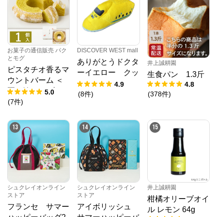
DISCOVER WEST mall
お菓子の通信販売 パク
とモグ
ありがとうドクタ
井上誠耕園
ピスタチオ香るマ
ーイエロー クッ
生食パン 1.3斤
ウントバーム ＜
ション
4.9
4.8
夏の輪＞ 1山
5.0
(
8
件
)
(
378
件
)
(
7
件
)
13
14
15
シュクレイオンライン
シュクレイオンライン
井上誠耕園
ストア
ストア
柑橘オリーブオイ
フランセ サマー
アイボリッシュ
ル レモン 64g