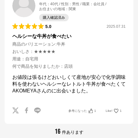
年代
：
40代
性別
：
男性
職業
：
会社員
お住まいの地域
：
関東
購入確認済み
5.0
2025.07.31
ヘルシーな牛丼が食べたい
商品のバリエーション:
牛丼
おいしさ
：
★★★★★
用途
：
自宅用
何で商品を知りましたか
：
店頭
お値段は張るけどおいしくて産地が安心で化学調味
料を使わないヘルシーなレトルト牛丼が食べたくて
AKOMEYAさんのに出会いました。
参考になった
1
Like!
1
16
件あります