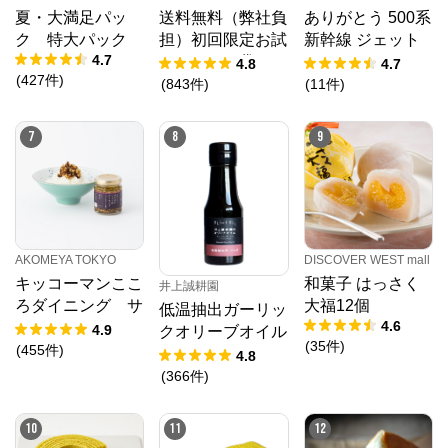
夏・大満足パッ
送料無料（弊社負
ありがとう 500系
ク 特大パック
担）初回限定お試
新幹線 ジェット
4.7
しセット 袋
ストリーム４＆１
4.8
4.7
(
427
件
)
(
843
件
)
(
11
件
)
7
8
9
AKOMEYA TOKYO
DISCOVER WEST mall
キッコーマンここ
和菓子 はっさく
井上誠耕園
ろダイニング サ
大福12個
低温抽出ガーリッ
4.6
クサクしょうゆア
4.9
クオリーブオイル
(
35
件
)
ーモンド ペッパ
(
455
件
)
64g
4.8
ー＆スモーク風味
(
366
件
)
10
11
12