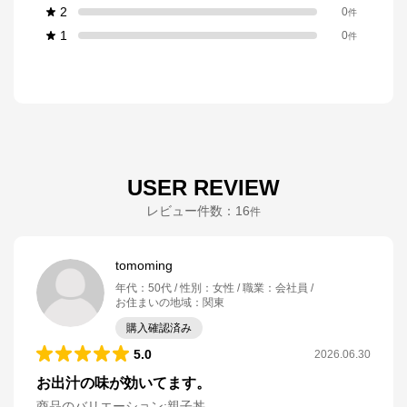
2
0
件
1
0
件
USER REVIEW
レビュー件数：
16
件
tomoming
年代
：
50代
性別
：
女性
職業
：
会社員
お住まいの地域
：
関東
購入確認済み
5.0
2026.06.30
お出汁の味が効いてます。
商品のバリエーション:
親子丼