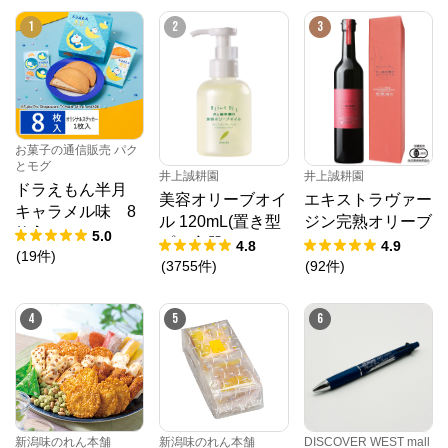
1
2
3
お菓子の通信販売 パク
とモグ
井上誠耕園
井上誠耕園
ドラえもん半月
美容オリーブオイ
エキストラヴァー
キャラメル味 8
ル 120mL(置き型
ジン完熟オリーブ
枚入
5.0
プラ容器)
オイル 450g
4.8
4.9
(
19
件
)
(
3755
件
)
(
92
件
)
4
5
6
新潟味のれん本舗
新潟味のれん本舗
DISCOVER WEST mall