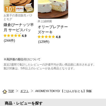
お菓子の通信販売 パク
とモグ
井上誠耕園
鎌倉ぴーナッツ半
オリーブレアチー
月 サービスパッ
ズケーキ
ク 10枚入
4.9
4.8
(
244
件
)
(
129
件
)
※高評価の順位付けについて
直近2週間で集計したレビューの評価平均が高い商品順に表示されます。
集計対象は、5件以上のレビューがある商品となります。
TOP
ギフト
AKOMEYA TOKYO/ 【ごはんがおとも】鶏飯
商品・レビューを探す