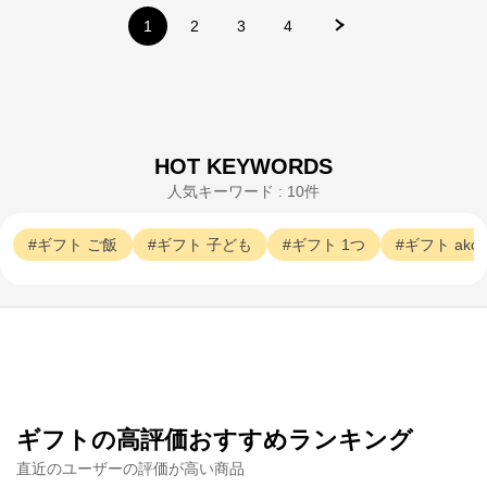
1
2
3
4
HOT KEYWORDS
人気キーワード : 10件
AKOMEYA TOKYO
ギフト
ご飯
ギフト
子ども
ギフト
1つ
ギフト
ako
公式ECサイト
※外部サイトが開きます
AKOMEYA TOKYO
からのコメント
全国から厳選されたお米と、お米に相性抜群のご飯の
お供、出汁などの食品や、食器・調理道具などを扱う
ライフスタイルショップ。
ギフトの高評価おすすめランキング
直近のユーザーの評価が高い商品