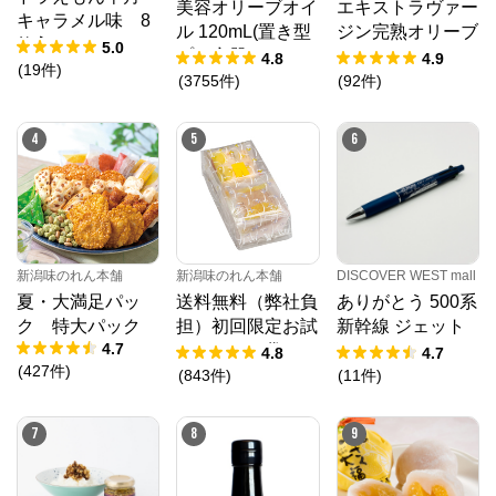
美容オリーブオイ
エキストラヴァー
キャラメル味 8
ル 120mL(置き型
ジン完熟オリーブ
枚入
5.0
プラ容器)
オイル 450g
4.8
4.9
(
19
件
)
(
3755
件
)
(
92
件
)
4
5
6
新潟味のれん本舗
新潟味のれん本舗
DISCOVER WEST mall
夏・大満足パッ
送料無料（弊社負
ありがとう 500系
ク 特大パック
担）初回限定お試
新幹線 ジェット
4.7
しセット 袋
ストリーム４＆１
4.8
4.7
(
427
件
)
(
843
件
)
(
11
件
)
7
8
9