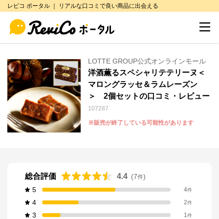
レビコ ポータル ｜ リアルな口コミで良い商品に出会える
LOTTE GROUP公式オンラインモール
洋酒薫るスペシャリテテリーヌ＜
マロングラッセ＆ラムレーズン
＞ 2個セットの口コミ・レビュー
107287
※販売が終了している可能性があります
総合評価
4.4
(
7
)
件
5
4
件
4
2
件
3
1
件