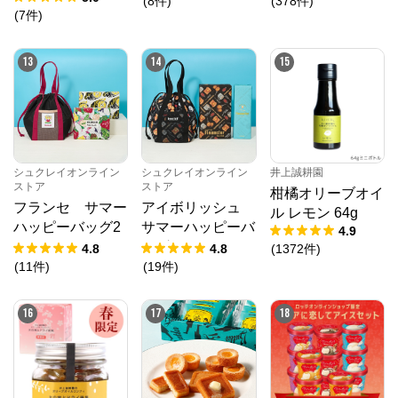
(
8
件
)
(
378
件
)
(
7
件
)
13
14
15
シュクレイオンライン
シュクレイオンライン
井上誠耕園
ストア
ストア
柑橘オリーブオイ
フランセ サマー
アイボリッシュ
ル レモン 64g
ハッピーバッグ2
サマーハッピーバ
4.9
026
ッグ2026
4.8
4.8
(
1372
件
)
(
11
件
)
(
19
件
)
16
17
18