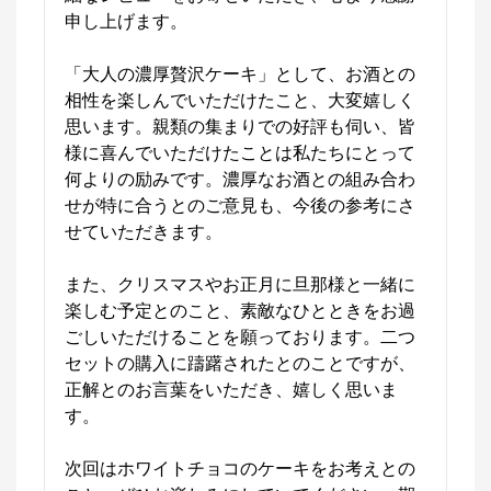
申し上げます。

LOTTE GROUP公式オンラインモール
「大人の濃厚贅沢ケーキ」として、お酒との
相性を楽しんでいただけたこと、大変嬉しく
公式ECサイト
思います。親類の集まりでの好評も伺い、皆
様に喜んでいただけたことは私たちにとって
※外部サイトが開きます
何よりの励みです。濃厚なお酒との組み合わ
せが特に合うとのご意見も、今後の参考にさ
LOTTE GROUP公式オンラインモール
からの
せていただきます。

コメント
ロッテ公式オンラインモール

また、クリスマスやお正月に旦那様と一緒に
お口の恋人ロッテが運営する公式オンラインモールで
楽しむ予定とのこと、素敵なひとときをお過
す。お菓子・アイスだけでは無く、HMBコーラゲン
ごしいただけることを願っております。二つ
『美楽』や関連会社のメリー・コージーコーナーの商
品も取り揃えております。皆さまのご来店お待ちして
セットの購入に躊躇されたとのことですが、
おります。
正解とのお言葉をいただき、嬉しく思いま
す。

次回はホワイトチョコのケーキをお考えとの