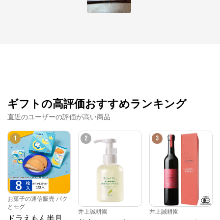
ギフトの高評価おすすめランキング
直近のユーザーの評価が高い商品
1
2
3
お菓子の通信販売 パク
とモグ
井上誠耕園
井上誠耕園
ドラえもん半月