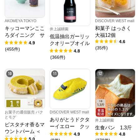
AKOMEYA TOKYO
DISCOVER WEST mall
キッコーマンここ
和菓子 はっさく
井上誠耕園
ろダイニング サ
大福12個
低温抽出ガーリッ
4.6
クサクしょうゆア
4.9
クオリーブオイル
(
35
件
)
ーモンド ペッパ
(
455
件
)
64g
4.8
ー＆スモーク風味
(
366
件
)
10
11
12
DISCOVER WEST mall
お菓子の通信販売 パク
とモグ
ありがとうドクタ
井上誠耕園
ピスタチオ香るマ
ーイエロー クッ
生食パン 1.3斤
ウントバーム ＜
ション
4.9
4.8
夏の輪＞ 1山
5.0