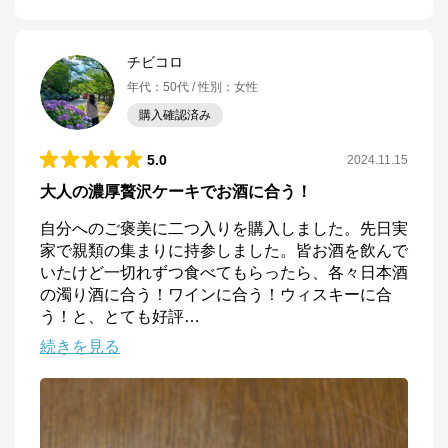
チビコロ
年代
：
50代
性別
：
女性
購入確認済み
5.0
2024.11.15
大人の濃厚贅沢ケーキでお酒に合う！
自分へのご褒美に二つ入りを購入しました。先日実
家で親類の集まりに持参しました。皆お酒を飲んで
いたけど一切れずつ食べてもらったら、各々日本酒
の濁り酒に合う！ワインに合う！ウィスキーに合
う！と、とても好評
…
続きを見る