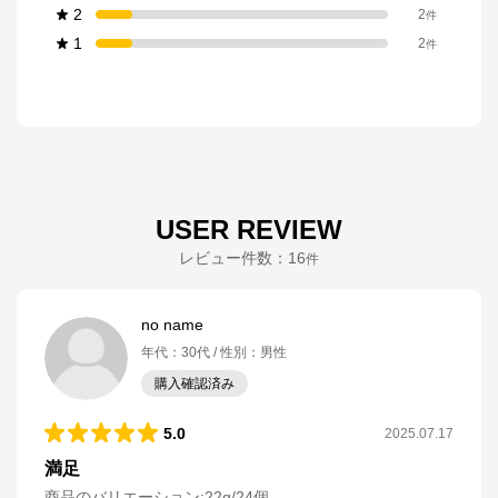
2
2
件
1
2
件
USER REVIEW
レビュー件数：
16
件
no name
年代
：
30代
性別
：
男性
購入確認済み
5.0
2025.07.17
満足
商品のバリエーション:
22g/24個