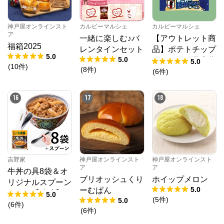
神戸屋オンラインスト
カルビーマルシェ
カルビーマルシェ
ア
一緒に楽しむ♪バ
【アウトレット商
福箱2025
レンタインセット
品】ポテトチップ
5.0
5.0
スサッカー日本代
5.0
(
10
件
)
(
8
件
)
表チーム2024（2
(
6
件
)
2g×24個）賞味期
限2025年10月31
16
17
18
日
吉野家
神戸屋オンラインスト
神戸屋オンラインスト
ア
ア
牛丼の具8袋＆オ
ブリオッシュくり
ホイップメロン
リジナルスプーン
5.0
ーむぱん
セット【冷凍】
5.0
(
5
件
)
5.0
(
6
件
)
(
6
件
)