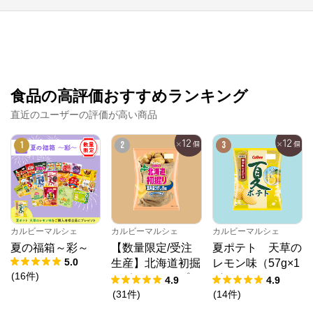
カルビーマルシェ
公式ECサイト
※外部サイトが開きます
食品の高評価おすすめランキング
直近のユーザーの評価が高い商品
カルビーマルシェ
からのコメント
カルビーマルシェ
1
2
3
カルビーマルシェ
カルビーマルシェ
カルビーマルシェ
夏の福箱～彩～
【数量限定/受注
夏ポテト 天草の
5.0
生産】北海道初掘
レモン味（57g×1
(
16
件
)
りポテトチップ
2個）
4.9
4.9
ス 北海道うすし
(
31
件
)
(
14
件
)
お味（53g×12