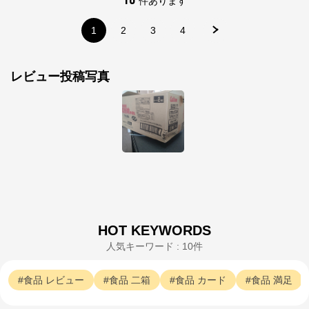
件あります
1
2
3
4
レビュー投稿写真
HOT KEYWORDS
人気キーワード : 10件
食品
レビュー
食品
二箱
食品
カード
食品
満足