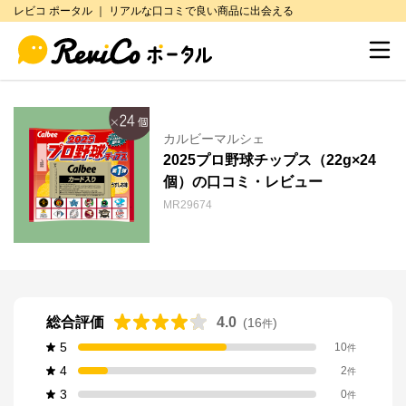
レビコ ポータル ｜ リアルな口コミで良い商品に出会える
カルビーマルシェ
2025プロ野球チップス（22g×24
個）の口コミ・レビュー
MR29674
総合評価
4.0
(
16
)
件
5
10
件
4
2
件
3
0
件