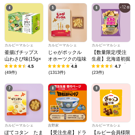
個）
4
5
6
カルビーマルシェ
カルビーマルシェ
カルビーマルシェ
釜揚げチップス
じゃがポックル
【数量限定/受注
山わさび味(15g×
オホーツクの塩味
生産】北海道初掘
8袋)
（18g×10袋入）
りポテトチップ
4.5
4.8
4.7
ス 昆布しょうゆ
(
49
件
)
(
1313
件
)
(
23
件
)
味（53g×12個）
7
8
9
カルビーマルシェ
吉野家
カルビーマルシェ
ぽてコタン たま
【受注生産】ドラ
【ルビー会員様限