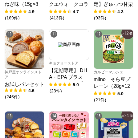
ねぎ味（15g×8
クエウォークコラ
定】ぎゅっつ甘栗
袋）
ボセット
（26g×12個）
4.9
4.7
4.3
(
169
件
)
(
413
件
)
(
93
件
)
10
11
12
キョクヨーストア
【定期専用】 DH
神戸屋オンラインスト
カルビーマルシェ
A・EPA プラス
ア
miino そら豆プ
クリルオイル【1
お試しパンセット
5.0
レーン（28g×12
0%OFF】
4.6
(
23
件
)
個）
5.0
(
246
件
)
(
21
件
)
13
14
15