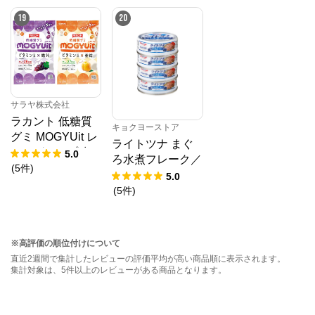
19
20
サラヤ株式会社
ラカント 低糖質
キョクヨーストア
グミ MOGYUit レ
ライトツナ まぐ
ッドグレープ味＆
5.0
ろ水煮フレーク／
ゴールデンピーチ
(
5
件
)
70g
5.0
味セット
(
5
件
)
※高評価の順位付けについて
直近2週間で集計したレビューの評価平均が高い商品順に表示されます。
集計対象は、5件以上のレビューがある商品となります。