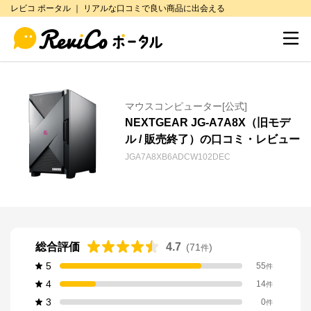
レビコ ポータル ｜ リアルな口コミで良い商品に出会える
マウスコンピューター[公式]
NEXTGEAR JG-A7A8X（旧モデ
ル / 販売終了）の口コミ・レビュー
JGA7A8XB6ADCW102DEC
総合評価
4.7
(
71
)
件
5
55
件
4
14
件
3
0
件