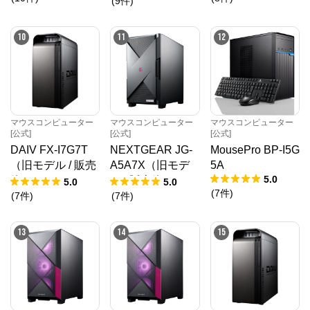
販売終了）
(
9
件
)
10
11
12
マウスコンピューター
マウスコンピューター
マウスコンピューター
[公式]
[公式]
[公式]
DAIV FX-I7G7T
NEXTGEAR JG-
MousePro BP-I5G
（旧モデル / 販売
A5A7X（旧モデ
5A
5.0
終了）
ル / 販売終了）
5.0
5.0
(
7
件
)
(
7
件
)
(
7
件
)
13
14
15