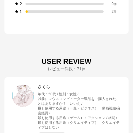
2
0
件
1
2
件
USER REVIEW
レビュー件数：
71
件
さくら
年代
：
50代
性別
：
女性
以前にマウスコンピューター製品をご購入されたこ
とはありますか？
：
いいえ
最も使用する用途（一般・ビジネス）
：
動画視聴/音
楽鑑賞
最も使用する用途（ゲーム）
：
アクション / 格闘
最も使用する用途（クリエイティブ）
：
クリエイテ
ィブはしない