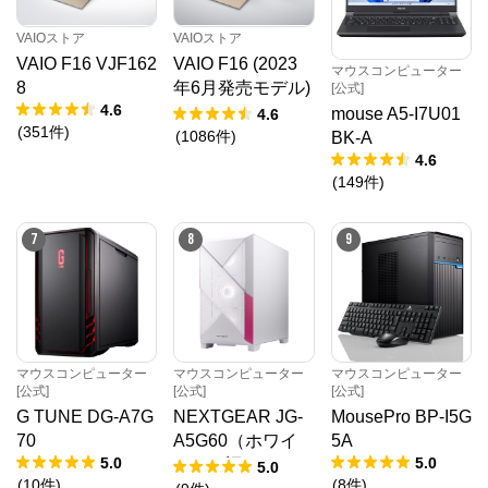
VAIOストア
VAIOストア
VAIO F16 VJF162
VAIO F16 (2023
マウスコンピューター
8
年6月発売モデル)
[公式]
4.6
VJF1618
mouse A5-I7U01
4.6
(
351
件
)
(
1086
件
)
BK-A
4.6
(
149
件
)
7
8
9
マウスコンピューター
マウスコンピューター
マウスコンピューター
[公式]
[公式]
[公式]
G TUNE DG-A7G
NEXTGEAR JG-
MousePro BP-I5G
70
A5G60（ホワイ
5A
5.0
5.0
ト）（旧モデル /
5.0
(
10
件
)
(
8
件
)