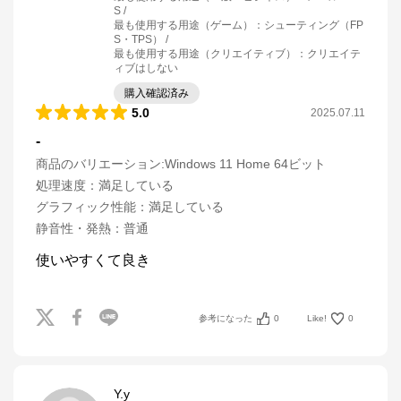
S
最も使用する用途（ゲーム）
：
シューティング（FP
S・TPS）
最も使用する用途（クリエイティブ）
：
クリエイテ
ィブはしない
購入確認済み
5.0
2025.07.11
-
商品のバリエーション:
Windows 11 Home 64ビット
処理速度
：
満足している
グラフィック性能
：
満足している
静音性・発熱
：
普通
使いやすくて良き
参考になった
0
Like!
0
Y.y