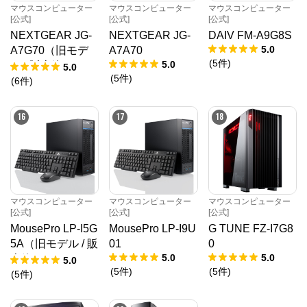
マウスコンピューター
マウスコンピューター
マウスコンピューター
[公式]
[公式]
[公式]
NEXTGEAR JG-
NEXTGEAR JG-
DAIV FM-A9G8S
5.0
A7G70（旧モデ
A7A70
(
5
件
)
5.0
ル / 販売終了）
5.0
(
5
件
)
(
6
件
)
16
17
18
マウスコンピューター
マウスコンピューター
マウスコンピューター
[公式]
[公式]
[公式]
MousePro LP-I5G
MousePro LP-I9U
G TUNE FZ-I7G8
5A（旧モデル / 販
01
0
5.0
5.0
売終了）
5.0
(
5
件
)
(
5
件
)
(
5
件
)