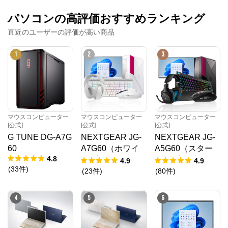
パソコンの高評価おすすめランキング
直近のユーザーの評価が高い商品
1
2
3
マウスコンピューター
マウスコンピューター
マウスコンピューター
[公式]
[公式]
[公式]
G TUNE DG-A7G
NEXTGEAR JG-
NEXTGEAR JG-
60
A7G60（ホワイ
A5G60（スター
4.8
ト5点セット）
ター5点セット）
4.9
4.9
(
33
件
)
(
23
件
)
(
80
件
)
4
5
6