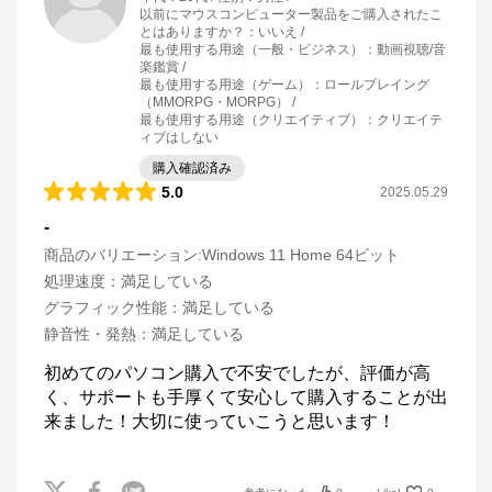
以前にマウスコンピューター製品をご購入されたこ
とはありますか？
：
いいえ
最も使用する用途（一般・ビジネス）
：
動画視聴/音
楽鑑賞
最も使用する用途（ゲーム）
：
ロールプレイング
（MMORPG・MORPG）
最も使用する用途（クリエイティブ）
：
クリエイテ
ィブはしない
購入確認済み
5.0
2025.05.29
-
商品のバリエーション:
Windows 11 Home 64ビット
処理速度
：
満足している
グラフィック性能
：
満足している
静音性・発熱
：
満足している
初めてのパソコン購入で不安でしたが、評価が高
く、サポートも手厚くて安心して購入することが出
来ました！大切に使っていこうと思います！