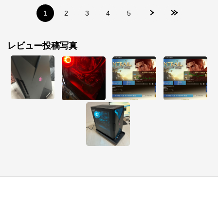
公式ECサイト
1
2
3
4
5
※外部サイトが開きます
レビュー投稿写真
マウスコンピューター[公式]
からのコメント
マウスコンピューターは、お客様のご利用目的・ご予
算に沿って、自由にカスタマイズしたBTO（Build To 
Order）パソコンをご提供する、国内生産のパソコン
メーカーです。

当社パソコンには「3年間無償保証（一部製品を除
く）」「24時間×365日電話サポート」が標準で付帯、
休日や深夜でも専門国内スタッフが皆様をサポートい
たします。