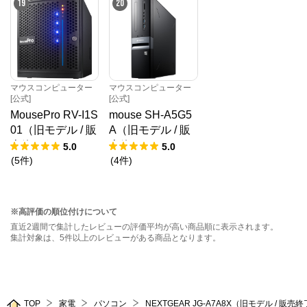
19
20
マウスコンピューター
マウスコンピューター
[公式]
[公式]
MousePro RV-I1S
mouse SH-A5G5
01（旧モデル / 販
A（旧モデル / 販
売終了）
売終了）
5.0
5.0
(
5
件
)
(
4
件
)
※高評価の順位付けについて
直近2週間で集計したレビューの評価平均が高い商品順に表示されます。
集計対象は、5件以上のレビューがある商品となります。
TOP
家電
パソコン
NEXTGEAR JG-A7A8X（旧モデル / 販売