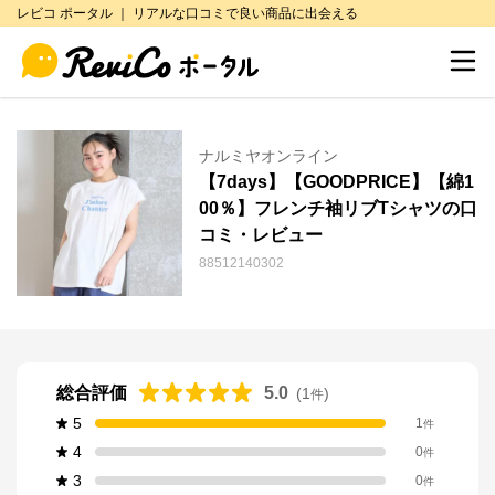
レビコ ポータル ｜ リアルな口コミで良い商品に出会える
ナルミヤオンライン
【7days】【GOODPRICE】【綿1
00％】フレンチ袖リブTシャツの口
コミ・レビュー
88512140302
総合評価
5.0
(
1
)
件
5
1
件
4
0
件
3
0
件