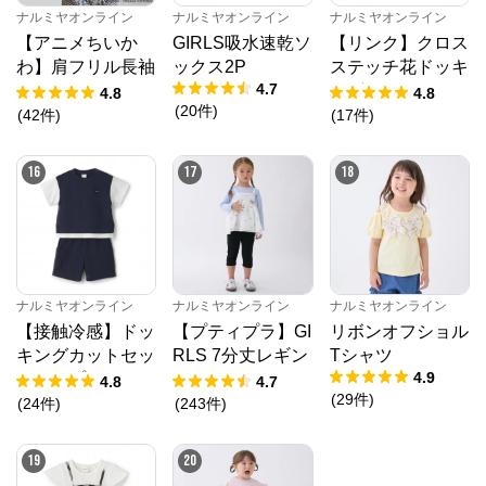
ナルミヤオンライン
ナルミヤオンライン
ナルミヤオンライン
【アニメちいか
GIRLS吸水速乾ソ
【リンク】クロス
わ】肩フリル長袖
ックス2P
ステッチ花ドッキ
4.7
Tシャツ
ングTシャツ
4.8
4.8
(
20
件
)
(
42
件
)
(
17
件
)
16
17
18
ナルミヤオンライン
ナルミヤオンライン
ナルミヤオンライン
【接触冷感】ドッ
【プティプラ】GI
リボンオフショル
キングカットセッ
RLS 7分丈レギン
Tシャツ
4.9
トアップ
ス
4.8
4.7
(
29
件
)
(
24
件
)
(
243
件
)
19
20