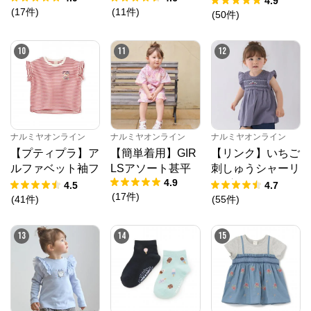
4.9
(
17
件
)
(
11
件
)
ック半袖Tシャツ
(
50
件
)
公式ECサイト
10
11
12
※外部サイトが開きます
ナルミヤオンライン
からのコメント
ナルミヤオンライン公式通販ショップ。人気子供服メ
ゾピアノ、プティマイン、ラブトキシック、アナスイ
ミニ等、全ブランド、全商品をご覧いただけます。
ナルミヤオンライン
ナルミヤオンライン
ナルミヤオンライン
【プティプラ】ア
【簡単着用】GIR
【リンク】いちご
ルファベット袖フ
LSアソート甚平
刺しゅうシャーリ
4.9
リルTシャツ
ングチュニック
4.5
4.7
(
17
件
)
(
41
件
)
(
55
件
)
13
14
15