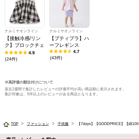
ナルミヤオンライン
ナルミヤオンライン
【接触冷感/リン
【プティプラ】ハ
ク】ブロックチェ
ーフレギンス
4.7
ックドッキングT
4.9
(
43
件
)
シャツ
(
24
件
)
※高評価の順位付けについて
直近2週間で集計したレビューの評価平均が高い商品順に表示されます。
集計対象は、5件以上のレビューがある商品となります。
TOP
ファッション
子供服
【7days】【GOODPRICE】【綿