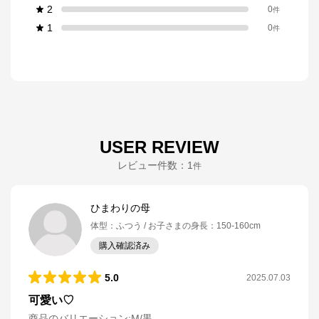
2
0
件
1
0
件
USER REVIEW
レビュー件数：
1
件
ひまわりの母
体型
：
ふつう
お子さまの身長
：
150-160cm
購入確認済み
5.0
2025.07.03
可愛い♡
商品のバリエーション:
M/黒