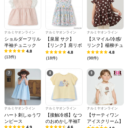
ナルミヤオンライン
ナルミヤオンライン
ナルミヤオンライン
ショルダーフリル
【泉屋 サク】
【スマイル/冷感/
半袖チュニック
【リンク】肩リボ
リンク】楊柳チュ
4.8
ンフラワーキャッ
ニック
4.8
4.8
(
13
件
)
トワンピース
(
18
件
)
(
98
件
)
7
8
9
ナルミヤオンライン
ナルミヤオンライン
ナルミヤオンライン
ハート刺しゅうワ
【接触冷感】なつ
【サーティワン
ンピース
のおめかし半袖T
アイスクリーム】
ナルミヤオンライン
4.9
4.6
【冷感】グラフィ