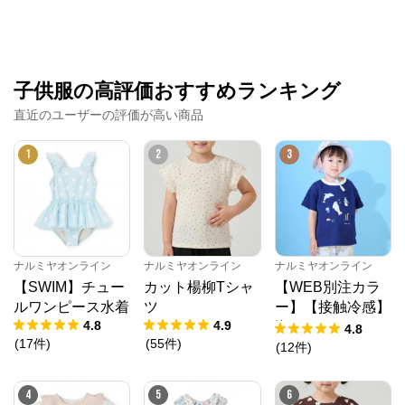
子供服の高評価おすすめランキング
直近のユーザーの評価が高い商品
1
2
3
ナルミヤオンライン
ナルミヤオンライン
ナルミヤオンライン
【SWIM】チュー
カット楊柳Tシャ
【WEB別注カラ
ルワンピース水着
ツ
ー】【接触冷感】
4.8
4.9
海のいきものアッ
4.8
(
17
件
)
(
55
件
)
プリケ半袖Tシャ
(
12
件
)
ツ
4
5
6