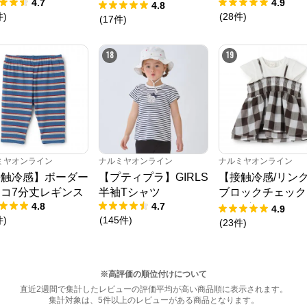
4.7
4.9
ャツ
4.8
件
)
(
28
件
)
(
17
件
)
18
19
ミヤオンライン
ナルミヤオンライン
ナルミヤオンライン
接触冷感】ボーダー
【プティプラ】GIRLS
【接触冷感/リン
コ7分丈レギンス
半袖Tシャツ
ブロックチェック
4.8
4.7
キングTシャツ
4.9
件
)
(
145
件
)
(
23
件
)
※高評価の順位付けについて
直近2週間で集計したレビューの評価平均が高い商品順に表示されます。
集計対象は、5件以上のレビューがある商品となります。