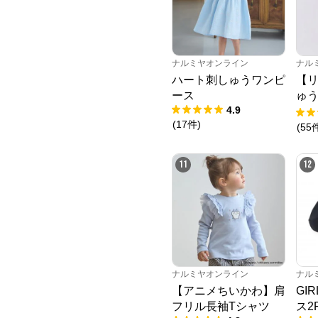
ナルミヤオンライン
ナル
ハート刺しゅうワンピ
【
ース
ゅ
4.9
ニ
(
17
件
)
(
55
11
12
ナルミヤオンライン
ナル
【アニメちいかわ】肩
GI
フリル長袖Tシャツ
ス2