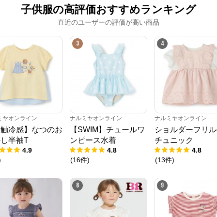
子供服の高評価おすすめランキング
直近のユーザーの評価が高い商品
3
4
ミヤオンライン
ナルミヤオンライン
ナルミヤオンライン
接触冷感】なつのお
【SWIM】チュールワ
ショルダーフリル
し半袖T
ンピース水着
チュニック
4.9
4.8
4.8
)
(
16
件
)
(
13
件
)
8
9