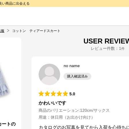
で良い商品に出会える
供服
コットン ティアードスカート
USER REVIE
レビュー件数：
1
件
no name
購入確認済み
5.0
かわいいです
商品のバリエーション:
120cm/サックス
用途
：
休日用（お出かけ向け）
カートの
カタログのお写真を見てから入荷を心待ちに