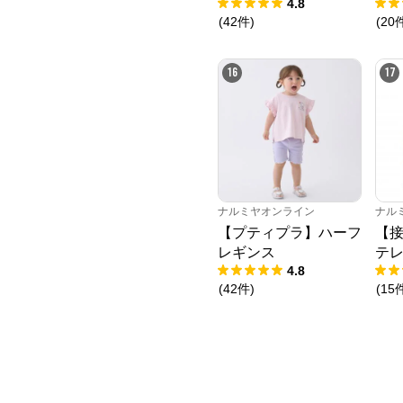
4.8
(
42
件
)
(
20
16
17
ナルミヤオンライン
ナル
【プティプラ】ハーフ
【
レギンス
テレ
4.8
(
42
件
)
(
15