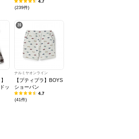
4.7
(
239
件
)
20
ナルミヤオンライン
ク】
【プティプラ】BOYS
ドッ
ショーパン
4.7
(
41
件
)