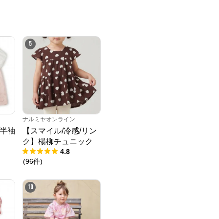
5
ナルミヤオンライン
半袖
【スマイル/冷感/リン
ク】楊柳チュニック
4.8
(
96
件
)
10