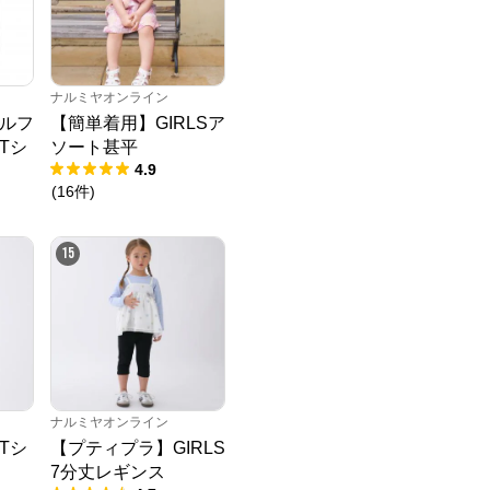
ナルミヤオンライン
ルフ
【簡単着用】GIRLSア
Tシ
ソート甚平
4.9
(
16
件
)
15
ナルミヤオンライン
Tシ
【プティプラ】GIRLS
7分丈レギンス