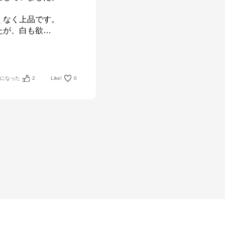
なく上品です。

たが、白も欲
…
考になった
2
Like!
0