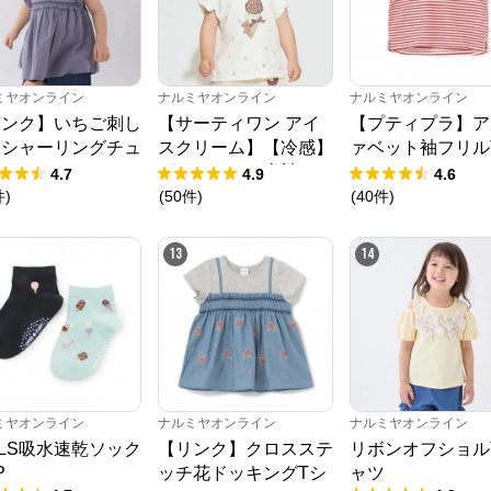
ミヤオンライン
ナルミヤオンライン
ナルミヤオンライン
リンク】いちご刺し
【サーティワン アイ
【プティプラ】ア
うシャーリングチュ
スクリーム】【冷感】
ァベット袖フリル
ック
グラフィック半袖Tシ
ャツ
4.7
4.9
4.6
ャツ
件
)
(
50
件
)
(
40
件
)
ナルミヤオンライン
13
14
公式ECサイト
※外部サイトが開きます
ナルミヤオンライン
からのコメント
ミヤオンライン
ナルミヤオンライン
ナルミヤオンライン
ナルミヤオンライン公式通販ショップ。人気子供服メゾピアノ、プティマイ
ン、ラブトキシック、アナスイミニ等、全ブランド、全商品をご覧いただけま
RLS吸水速乾ソック
【リンク】クロスステ
リボンオフショル
す。
P
ッチ花ドッキングTシ
ャツ