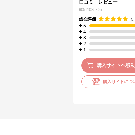
口コミ・レビュー
60511035305
総合評価
5
5
4
3
2
1
購入サイトへ移
購入サイトにつ