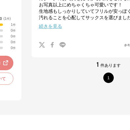
お写真以上にめちゃくちゃ可愛いです！

生地感もしっかりしていてフリルが安っぽく
汚れることを心配してサックスを選びまし
.0
(
1
)
件
1
件
続きを見る
0
件
0
件
0
件
参
0
件
動
1
件あります
1
いて