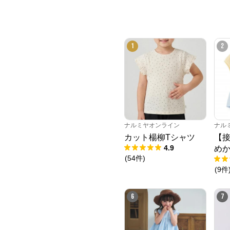
1
2
ナルミヤオンライン
ナル
カット楊柳Tシャツ
【
4.9
めか
(
54
件
)
(
9
件
6
7