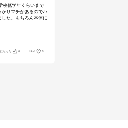
小学校低学年くらいまで
っかりマチがあるのでハ
ました。もちろん本体に
考になった
0
Like!
0