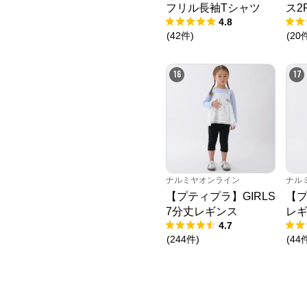
フリル長袖Tシャツ
ス2
4.8
(
42
件
)
(
20
16
17
ナルミヤオンライン
ナル
【プティプラ】GIRLS
【
7分丈レギンス
レ
4.7
(
244
件
)
(
44