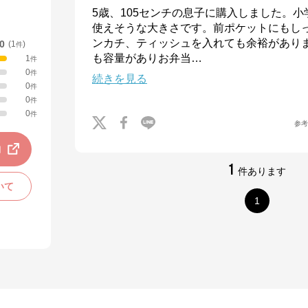
5歳、105センチの息子に購入しました。
使えそうな大きさです。前ポケットにもし
ンカチ、ティッシュを入れても余裕があり
.0
(
1
)
件
も容量がありお弁当
…
1
件
0
件
続きを見る
0
件
0
件
0
件
参
動
1
件あります
いて
1