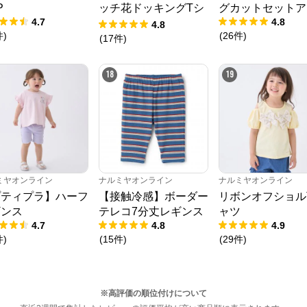
P
ッチ花ドッキングTシ
グカットセットア
4.7
4.8
ャツ
4.8
件
)
(
26
件
)
(
17
件
)
18
19
ミヤオンライン
ナルミヤオンライン
ナルミヤオンライン
プティプラ】ハーフ
【接触冷感】ボーダー
リボンオフショル
ギンス
テレコ7分丈レギンス
ャツ
4.7
4.8
4.9
件
)
(
15
件
)
(
29
件
)
※高評価の順位付けについて