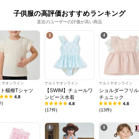
子供服の高評価おすすめランキング
直近のユーザーの評価が高い商品
3
4
ミヤオンライン
ナルミヤオンライン
ナルミヤオンライン
ト楊柳Tシャツ
【SWIM】チュールワ
ショルダーフリル
4.8
ンピース水着
チュニック
件
)
4.8
4.8
(
17
件
)
(
13
件
)
8
9