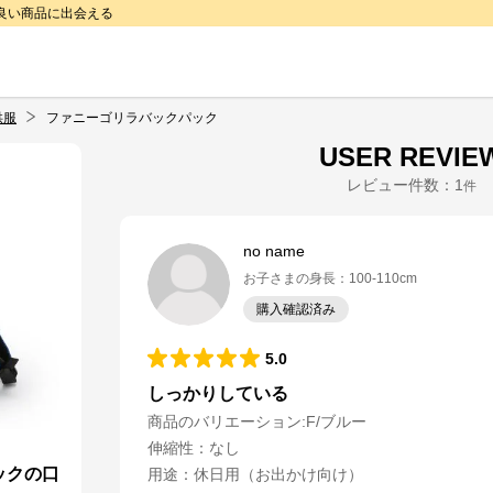
で良い商品に出会える
供服
ファニーゴリラバックパック
USER REVIE
レビュー件数：
1
件
no name
お子さまの身長
：
100-110cm
購入確認済み
5.0
しっかりしている
商品のバリエーション:
F/ブルー
伸縮性
：
なし
ックの口
用途
：
休日用（お出かけ向け）