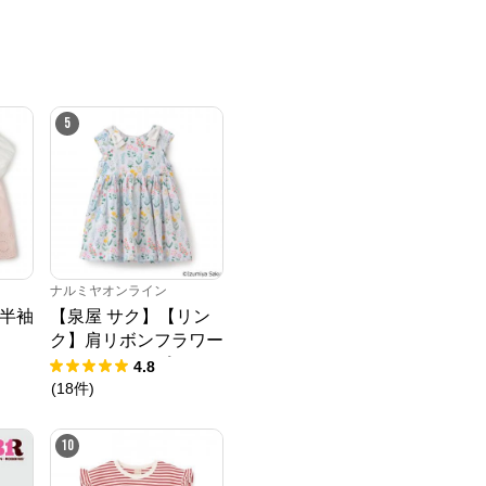
5
ナルミヤオンライン
半袖
【泉屋 サク】【リン
ク】肩リボンフラワー
キャットワンピース
4.8
(
18
件
)
10