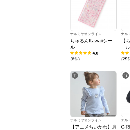
ナルミヤオンライン
ナル
ちゅるんKawaiiシー
【ち
ル
ー
4.8
(
8
件
)
(
25
11
12
ナルミヤオンライン
ナル
【アニメちいかわ】肩
GI