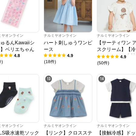
ミヤオンライン
ナルミヤオンライン
ナルミヤオンライン
ゅるんKawaiiシ
ハート刺しゅうワンピ
【サーティワン 
ル】ベリエちゃん
ース
スクリーム】【冷
4.8
4.9
グラフィック半袖
4.9
件
)
(
18
件
)
ャツ
(
50
件
)
ナルミヤオンライン
13
14
公式ECサイト
※外部サイトが開きます
ナルミヤオンライン
からのコメント
ナルミヤオンライン公式通販ショップ。人気子供服メゾピアノ、プティマイ
ミヤオンライン
ナルミヤオンライン
ナルミヤオンライン
ン、ラブトキシック、アナスイミニ等、全ブランド、全商品をご覧いただけま
RLS吸水速乾ソック
【リンク】クロスステ
【接触冷感】ドッ
す。