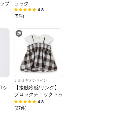
ップ
ュック
4.8
(
5
件
)
20
ナルミヤオンライン
Tシ
【接触冷感/リンク】
ブロックチェックドッ
キングTシャツ
4.8
(
27
件
)