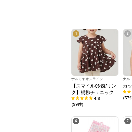
1
2
ナルミヤオンライン
ナル
【スマイル/冷感/リン
カッ
ク】楊柳チュニック
(
57
4.8
(
99
件
)
6
7