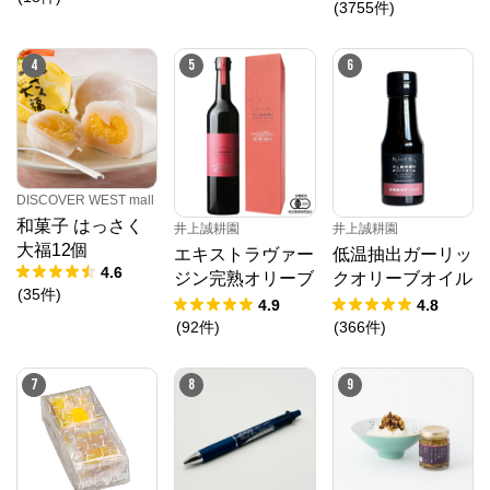
(
3755
件
)
4
5
6
DISCOVER WEST mall
和菓子 はっさく
井上誠耕園
井上誠耕園
大福12個
低温抽出ガーリッ
エキストラヴァー
4.6
クオリーブオイル
ジン完熟オリーブ
(
35
件
)
64g
オイル 450g
4.8
4.9
(
366
件
)
(
92
件
)
7
8
9