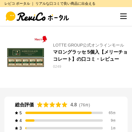
レビコ ポータル ｜ リアルな口コミで良い商品に出会える
LOTTE GROUP公式オンラインモール
マロングラッセ 5個入【メリーチョ
コレート】の口コミ・レビュー
0249
総合評価
4.8
(
76
)
件
5
65
件
4
9
件
3
1
件