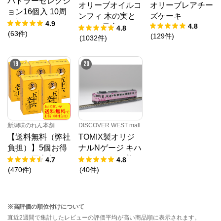
バトラーセレクシ
オリーブオイルコ
オリーブレアチー
ョン16個入 10周
ンフィ 木の実と
ズケーキ
年記念パッケージ
4.9
4.8
ドライ果実 192g
4.8
(
63
件
)
(
129
件
)
春限定
(
1032
件
)
19
20
新潟味のれん本舗
DISCOVER WEST mall
【送料無料（弊社
TOMIX製オリジ
負担）】5個お得
ナルNゲージ キハ
セット五十六カレ
40形（SAKU美S
4.7
4.8
ーせんべい
AKU楽）1両単品
(
470
件
)
(
40
件
)
※高評価の順位付けについて
直近2週間で集計したレビューの評価平均が高い商品順に表示されます。