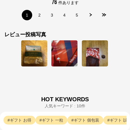
76
件あります
1
2
3
4
5
レビュー投稿写真
HOT KEYWORDS
人気キーワード : 10件
ギフト
お得
ギフト
一粒
ギフト
個包装
ギフト
以