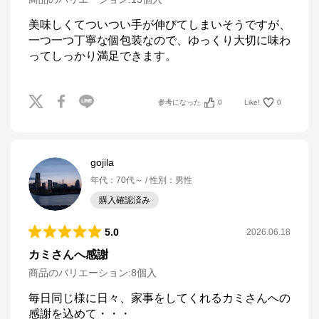
美味しくてついつい手が伸びてしまいそうですが、
一つ一つ丁寧な個包装なので、ゆっくり大切に味わ
ってしっかり満足できます。
参考になった
0
Like!
0
gojila
年代
：
70代～
性別
：
男性
購入確認済み
5.0
2026.06.18
カミさんへ感謝
商品のバリエーション:
8個入
毎日同じ様に日々、家事をしてくれるカミさんへの
感謝を込めて・・・