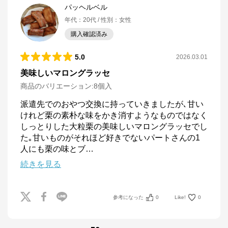
パッヘルベル
年代
：
20代
性別
：
女性
購入確認済み
5.0
2026.03.01
美味しいマロングラッセ
商品のバリエーション:
8個入
派遣先でのおやつ交換に持っていきましたが､甘い
けれど栗の素朴な味をかき消すようなものではなく
しっとりした大粒栗の美味しいマロングラッセでし
た｡甘いものがそれほど好きでないパートさんの1
人にも栗の味とブ
…
続きを見る
参考になった
0
Like!
0