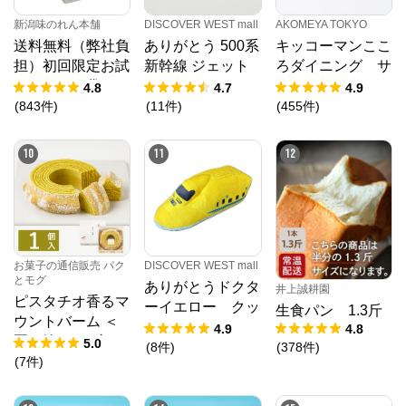
新潟味のれん本舗
DISCOVER WEST mall
AKOMEYA TOKYO
送料無料（弊社負
ありがとう 500系
キッコーマンここ
担）初回限定お試
新幹線 ジェット
ろダイニング サ
しセット 袋
ストリーム４＆１
クサクしょうゆア
4.8
4.7
4.9
ーモンド ペッパ
(
843
件
)
(
11
件
)
(
455
件
)
ー＆スモーク風味
10
11
12
DISCOVER WEST mall
お菓子の通信販売 パク
とモグ
ありがとうドクタ
井上誠耕園
ピスタチオ香るマ
ーイエロー クッ
生食パン 1.3斤
ウントバーム ＜
ション
4.9
4.8
夏の輪＞ 1山
5.0
(
8
件
)
(
378
件
)
(
7
件
)