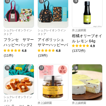
13
14
15
シュクレイオンライン
シュクレイオンライン
井上誠耕園
ストア
ストア
柑橘オリーブオイ
フランセ サマー
アイボリッシュ
ル レモン 64g
ハッピーバッグ2
サマーハッピーバ
4.9
026
ッグ2026
4.8
4.8
(
1372
件
)
(
11
件
)
(
19
件
)
16
17
18
シュクレイオンライン
ストア
井上誠耕園
井上誠耕園