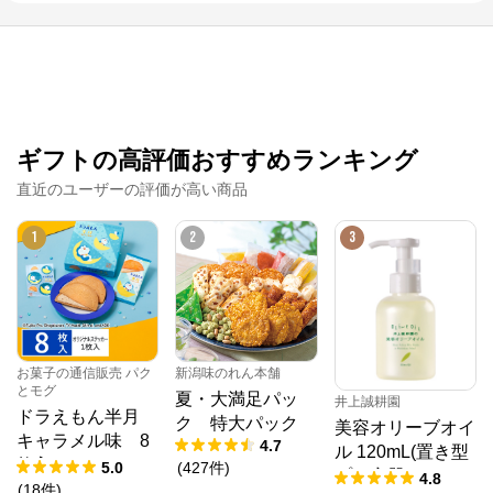
LOTTE GROUP公式オンラインモール
公式ECサイト
※外部サイトが開きます
ギフトの高評価おすすめランキング
LOTTE GROUP公式オンラインモール
からの
直近のユーザーの評価が高い商品
コメント
ロッテ公式オンラインモール

1
2
3
お口の恋人ロッテが運営する公式オンラインモールで
す。お菓子・アイスだけでは無く、HMBコーラゲン
『美楽』や関連会社のメリー・コージーコーナーの商
品も取り揃えております。皆さまのご来店お待ちして
おります。
お菓子の通信販売 パク
新潟味のれん本舗
とモグ
夏・大満足パッ
井上誠耕園
ドラえもん半月
ク 特大パック
美容オリーブオイ
キャラメル味 8
4.7
ル 120mL(置き型
枚入
5.0
(
427
件
)
プラ容器)
4.8
(
18
件
)