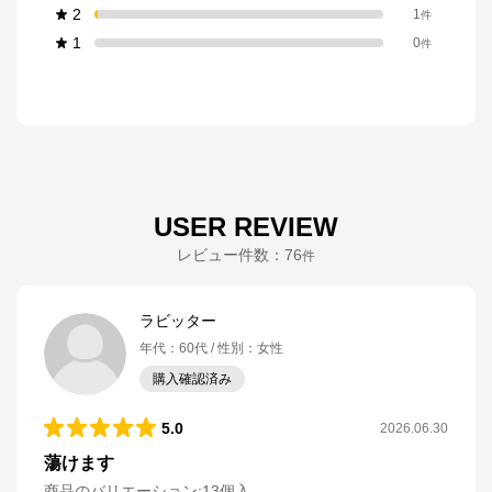
2
1
件
1
0
件
USER REVIEW
レビュー件数：
76
件
ラビッター
年代
：
60代
性別
：
女性
購入確認済み
5.0
2026.06.30
蕩けます
商品のバリエーション:
13個入