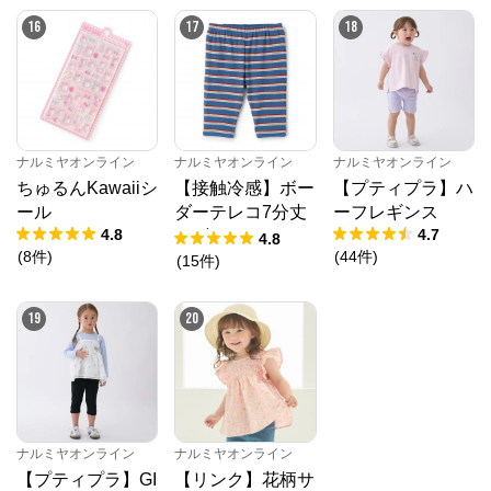
16
17
18
ナルミヤオンライン
ナルミヤオンライン
ナルミヤオンライン
ちゅるんKawaiiシ
【接触冷感】ボー
【プティプラ】ハ
ール
ダーテレコ7分丈
ーフレギンス
4.8
4.7
レギンス
4.8
(
8
件
)
(
44
件
)
(
15
件
)
19
20
ナルミヤオンライン
ナルミヤオンライン
【プティプラ】GI
【リンク】花柄サ