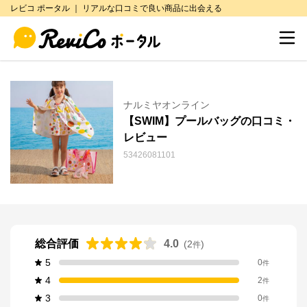
レビコ ポータル ｜ リアルな口コミで良い商品に出会える
ナルミヤオンライン
【SWIM】プールバッグの口コミ・
レビュー
53426081101
総合評価
4.0
(
2
)
件
5
0
件
4
2
件
3
0
件