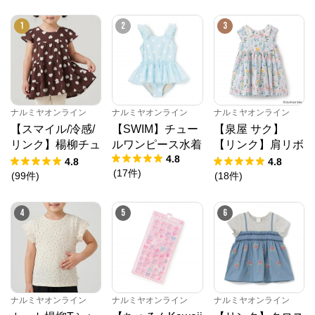
1
2
3
ナルミヤオンライン
ナルミヤオンライン
ナルミヤオンライン
【スマイル/冷感/
【SWIM】チュー
【泉屋 サク】
リンク】楊柳チュ
ルワンピース水着
【リンク】肩リボ
4.8
ニック
ンフラワーキャッ
4.8
4.8
(
17
件
)
トワンピース
(
99
件
)
(
18
件
)
4
5
6
ナルミヤオンライン
ナルミヤオンライン
ナルミヤオンライン