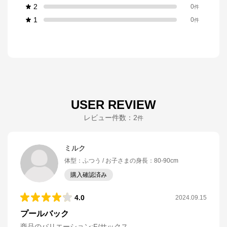
2
0
件
1
0
件
USER REVIEW
レビュー件数：
2
件
ミルク
体型
：
ふつう
お子さまの身長
：
80-90cm
購入確認済み
4.0
2024.09.15
プールバック
商品のバリエーション:
F/サックス