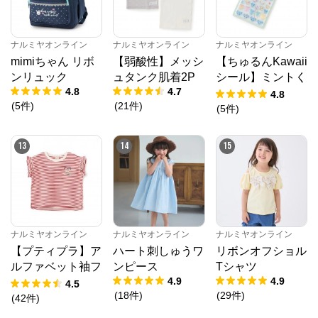
ナルミヤオンライン
ナルミヤオンライン
ナルミヤオンライン
mimiちゃん リボ
【弱酸性】メッシ
【ちゅるんKawaii
ンリュック
ュタンク肌着2P
シール】ミントく
4.8
4.7
ん
4.8
(
5
件
)
(
21
件
)
(
5
件
)
13
14
15
ナルミヤオンライン
ナルミヤオンライン
ナルミヤオンライン
【プティプラ】ア
ハート刺しゅうワ
リボンオフショル
ルファベット袖フ
ンピース
Tシャツ
4.9
4.9
リルTシャツ
4.5
(
18
件
)
(
29
件
)
(
42
件
)