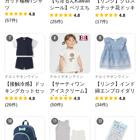
カット楊柳Tシャ
【ちゅるんKawaii
【リンク】クロス
ツ
シール】ベリエち
ステッチ花ドッキ
4.8
ゃん
ングTシャツ
4.8
4.8
(
57
件
)
(
25
件
)
(
17
件
)
7
8
9
ナルミヤオンライン
公式ECサイト
※外部サイトが開きます
ナルミヤオンライン
ナルミヤオンライン
ナルミヤオンライン
【接触冷感】ドッ
【サーティワン
【リンク】インド
ナルミヤオンライン
からのコメント
キングカットセッ
アイスクリーム】
綿エンブロイダリ
ナルミヤオンライン公式通販ショップ。人気子供服メ
トアップ
【冷感】グラフィ
ーチュニック
4.8
4.9
4.8
ゾピアノ、プティマイン、ラブトキシック、アナスイ
ック半袖Tシャツ
(
26
件
)
(
50
件
)
(
34
件
)
ミニ等、全ブランド、全商品をご覧いただけます。
10
11
12