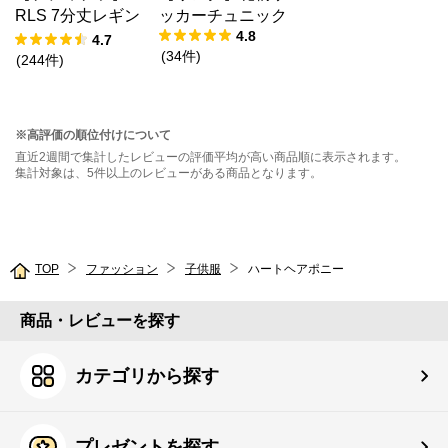
RLS 7分丈レギン
ッカーチュニック
4.8
ス
4.7
(
34
件
)
(
244
件
)
※高評価の順位付けについて
直近2週間で集計したレビューの評価平均が高い商品順に表示されます。
集計対象は、5件以上のレビューがある商品となります。
TOP
ファッション
子供服
ハートヘアポニー
商品・レビューを探す
カテゴリから探す
プレゼントを探す