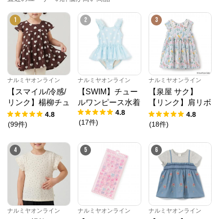
1
2
3
ナルミヤオンライン
ナルミヤオンライン
ナルミヤオンライン
【スマイル/冷感/
【SWIM】チュー
【泉屋 サク】
リンク】楊柳チュ
ルワンピース水着
【リンク】肩リボ
4.8
ニック
ンフラワーキャッ
4.8
4.8
(
17
件
)
トワンピース
(
99
件
)
(
18
件
)
4
5
6
ナルミヤオンライン
ナルミヤオンライン
ナルミヤオンライン