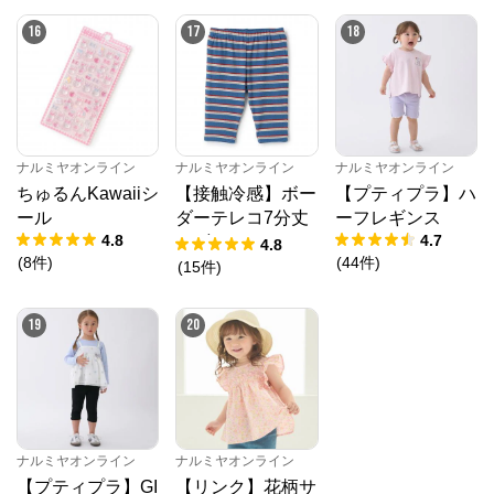
16
17
18
ナルミヤオンライン
ナルミヤオンライン
ナルミヤオンライン
ちゅるんKawaiiシ
【接触冷感】ボー
【プティプラ】ハ
ール
ダーテレコ7分丈
ーフレギンス
4.8
4.7
レギンス
4.8
(
8
件
)
(
44
件
)
(
15
件
)
19
20
ナルミヤオンライン
ナルミヤオンライン
【プティプラ】GI
【リンク】花柄サ