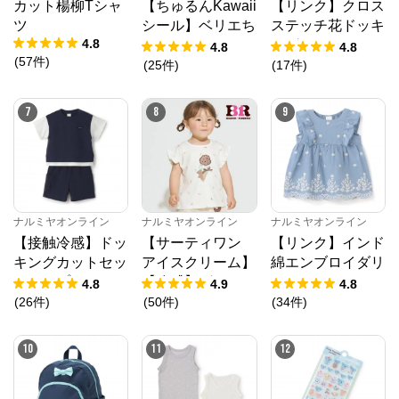
カット楊柳Tシャ
【ちゅるんKawaii
【リンク】クロス
ツ
シール】ベリエち
ステッチ花ドッキ
4.8
ゃん
ングTシャツ
4.8
4.8
(
57
件
)
(
25
件
)
(
17
件
)
7
8
9
ナルミヤオンライン
公式ECサイト
※外部サイトが開きます
ナルミヤオンライン
ナルミヤオンライン
ナルミヤオンライン
【接触冷感】ドッ
【サーティワン
【リンク】インド
ナルミヤオンライン
からのコメント
キングカットセッ
アイスクリーム】
綿エンブロイダリ
ナルミヤオンライン公式通販ショップ。人気子供服メ
トアップ
【冷感】グラフィ
ーチュニック
4.8
4.9
4.8
ゾピアノ、プティマイン、ラブトキシック、アナスイ
ック半袖Tシャツ
(
26
件
)
(
50
件
)
(
34
件
)
ミニ等、全ブランド、全商品をご覧いただけます。
10
11
12