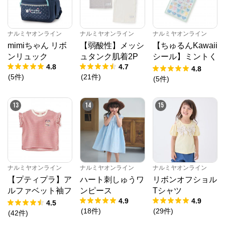
ナルミヤオンライン
ナルミヤオンライン
ナルミヤオンライン
mimiちゃん リボ
【弱酸性】メッシ
【ちゅるんKawaii
ンリュック
ュタンク肌着2P
シール】ミントく
4.8
4.7
ん
4.8
(
5
件
)
(
21
件
)
(
5
件
)
13
14
15
ナルミヤオンライン
ナルミヤオンライン
ナルミヤオンライン
【プティプラ】ア
ハート刺しゅうワ
リボンオフショル
ルファベット袖フ
ンピース
Tシャツ
4.9
4.9
リルTシャツ
4.5
(
18
件
)
(
29
件
)
(
42
件
)