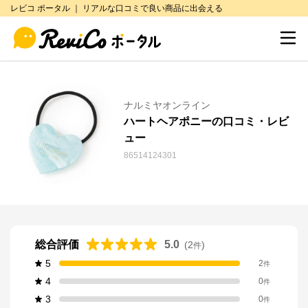
レビコ ポータル ｜ リアルな口コミで良い商品に出会える
ナルミヤオンライン
ハートヘアポニーの口コミ・レビ
ュー
86514124301
総合評価
5.0
(
2
)
件
5
2
件
4
0
件
3
0
件