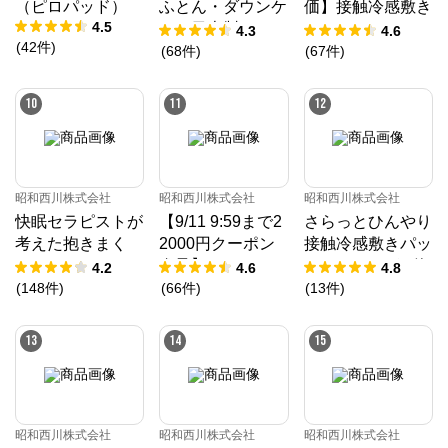
（ピロパッド）
ふとん・ダウンケ
価】接触冷感敷き
4.5
ット日本製ドイツ
パッド（パッドシ
4.3
4.6
(
42
件
)
ダックダウン9
ーツ）
(
68
件
)
(
67
件
)
0％ 370ダウン
パワー［CMD羽
10
11
12
毛］
昭和西川株式会社
昭和西川株式会社
昭和西川株式会社
快眠セラピストが
【9/11 9:59まで2
さらっとひんやり
考えた抱きまく
2000円クーポン
接触冷感敷きパッ
ら/EC220
進呈】ムアツ マ
ド（ツヌーガ®使
4.2
4.6
4.8
ットレス 30年ム
用） / Cool Liv S
(
148
件
)
(
66
件
)
(
13
件
)
アツマットレスX
UPER
X《90日お試し対
13
14
15
象》／MuAtsu
昭和西川株式会社
昭和西川株式会社
昭和西川株式会社