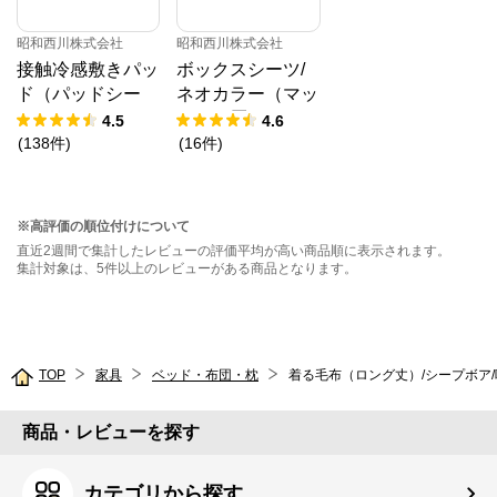
昭和西川株式会社
昭和西川株式会社
接触冷感敷きパッ
ボックスシーツ/
ド（パッドシー
ネオカラー（マッ
ツ）
トレス厚み23㎝
4.5
4.6
まで対応）
(
138
件
)
(
16
件
)
※高評価の順位付けについて
直近2週間で集計したレビューの評価平均が高い商品順に表示されます。
集計対象は、5件以上のレビューがある商品となります。
TOP
家具
ベッド・布団・枕
着る毛布（ロング丈）/シープボア
商品・レビューを探す
カテゴリから探す