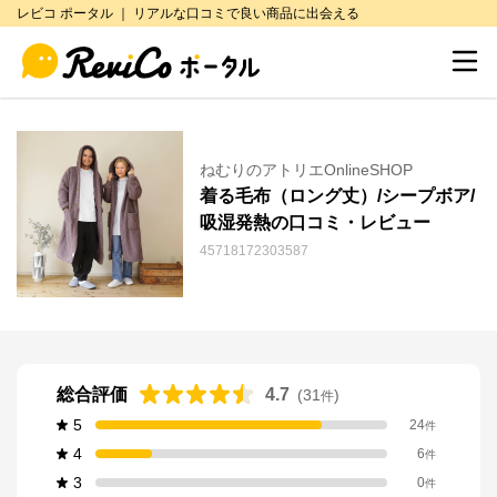
レビコ ポータル ｜ リアルな口コミで良い商品に出会える
ねむりのアトリエOnlineSHOP
着る毛布（ロング丈）/シープボア/
吸湿発熱の口コミ・レビュー
45718172303587
総合評価
4.7
(
31
)
件
5
24
件
4
6
件
3
0
件