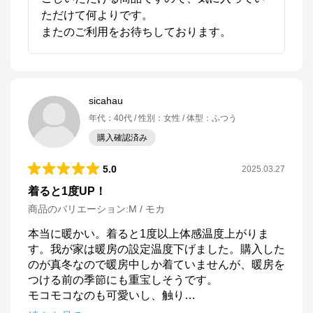
ただけて何よりです。

またのご利用をお待ちしております。
sicahau
年代
：
40代
性別
：
女性
体型
：
ふつう
購入確認済み
5.0
2025.03.27
着ると1度UP！
商品のバリエーション:
M / モカ
本当に暖かい。着ると1度以上体感温度上がりま
ねむりのアトリエOnlineSHOP
す。我が家は暖房の設定温度下げました。購入した
のが真冬なので暖房中しか着ていませんが、暖房を
公式ECサイト
つける前の季節にも重宝しそうです。

モコモコなのも可愛いし、触り
…
※外部サイトが開きます