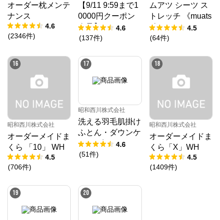
オーダー枕メンテ
【9/11 9:59まで1
ムアツ シーツ ス
ナンス
0000円クーポン
トレッチ 《muats
4.6
進呈】ムアツ マ
u》
4.6
4.5
(
2346
件
)
ットレス プロ《9
(
137
件
)
(
64
件
)
0日お試し対象》
／MuAtsu
16
17
18
昭和西川株式会社
洗える羽毛肌掛け
昭和西川株式会社
昭和西川株式会社
ふとん・ダウンケ
オーダーメイドま
オーダーメイドま
ット ダック50%
4.6
くら 「10」 WH
くら「X」WH
(
51
件
)
4.5
4.5
(
706
件
)
(
1409
件
)
19
20