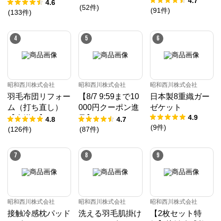
4.7
「10」
4.6
(
52
件
)
(
91
件
)
(
133
件
)
4
5
6
昭和西川株式会社
昭和西川株式会社
昭和西川株式会社
羽毛布団リフォー
【8/7 9:59まで10
日本製8重織ガー
ム（打ち直し）
000円クーポン進
ゼケット
4.9
【本掛け】ホワイ
呈】ムアツ マッ
4.8
4.7
(
9
件
)
トダックダウン8
トレス 30年ムア
(
126
件
)
(
87
件
)
5%
ツマットレスX
《90日お試し対
7
8
9
象》／MuAtsu
昭和西川株式会社
昭和西川株式会社
昭和西川株式会社
接触冷感枕パッド
洗える羽毛肌掛け
【2枚セット特