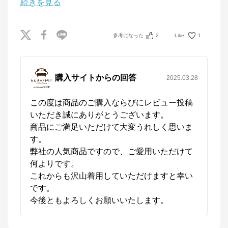
続きを見る
ねむりのアトリエOnlineSHOP
からのコメント
四季に適した快適なねむりで、

参考になった
2
Like!
1
毎晩を特別な時間に

ねむりのアトリエOnline SHOPは、京都の寝具総合メ
ーカー「ロマンス小杉」が運営するオンラインショッ
プです。

購入サイトからの回答
2025.03.28
「京都スリープサイエンスラボ」を社内に構え、科学
的なエビデンスに基づき、お客様の体質や室内環境、
季節に応じたねむりをご提案します。
この度は商品のご購入ならびにレビュー投稿
いただき誠にありがとうございます。

商品にご満足いただけて大変うれしく思いま
す。

弊社の人気商品ですので、ご愛用いただけて
何よりです。

これからも沢山着用していただけますと幸い
です。

今後ともよろしくお願いいたします。