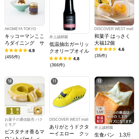
AKOMEYA TOKYO
DISCOVER WEST mall
キッコーマンここ
和菓子 はっさく
井上誠耕園
ろダイニング サ
大福12個
低温抽出ガーリッ
4.6
クサクしょうゆア
4.9
クオリーブオイル
(
35
件
)
ーモンド ペッパ
(
455
件
)
64g
4.8
ー＆スモーク風味
(
366
件
)
10
11
12
DISCOVER WEST mall
お菓子の通信販売 パク
とモグ
ありがとうドクタ
井上誠耕園
ピスタチオ香るマ
ーイエロー クッ
生食パン 1.3斤
ウントバーム ＜