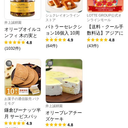
シュクレイオンライン
LOTTE GROUP公式オ
ストア
ンラインモール
井上誠耕園
バトラーセレクシ
【送料・クール手
オリーブオイルコ
ョン16個入 10周
数料込】アジアに
ンフィ 木の実と
年記念パッケージ
恋してアイスセッ
4.9
4.8
ドライ果実 192g
4.8
ト（クリアファイ
(
64
件
)
(
43
件
)
春限定
(
1032
件
)
ル1種・ステッカ
ーシール付き）
19
20
お菓子の通信販売 パク
とモグ
井上誠耕園
鎌倉ぴーナッツ半
オリーブレアチー
月 サービスパッ
ズケーキ
ク 10枚入
4.9
4.8