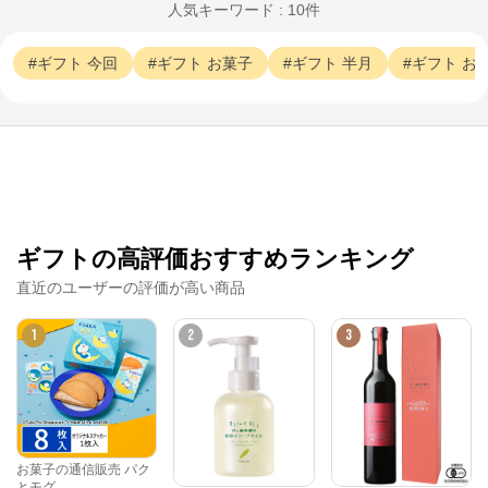
人気キーワード : 10件
ギフト
今回
ギフト
お菓子
ギフト
半月
ギフト
お
ギフトの高評価おすすめランキング
直近のユーザーの評価が高い商品
1
2
3
お菓子の通信販売 パク
とモグ