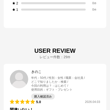
2
0
件
1
0
件
USER REVIEW
レビュー件数：
29
件
きのこ
年代
：
50代
性別
：
女性
職業
：
会社員
どこで知りましたか
：
検索
今回の利用は？
：
はじめて
使用目的
：
ギフト・プレゼント
購入確認済み
5.0
2026.04.03
間違いない！