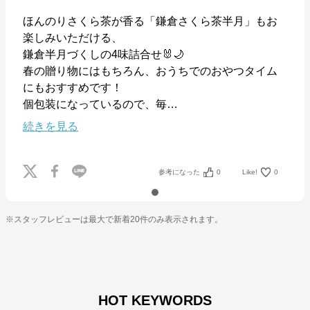
ほんのりさくら茶が香る「鎌倉さくら茶半月」もお
楽しみいただける、

鎌倉半月づくしの4味詰合せ🐰🌙

お菓子の通信販売 パクとモグ
春の贈り物にはもちろん、おうちでのおやつタイム
にもおすすめです！

公式ECサイト
個包装になっているので、毎
…
※外部サイトが開きます
続きを見る
お菓子の通信販売 パクとモグ
からのコメント
参考になった
0
Like!
0
「パクとモグ」は〈シュガーバターの?〉、〈鎌倉五
郎本店〉、〈ねんりん家〉、〈東京ばな奈ワールド〉
をはじめとする様々なお菓?ブランドを取り扱う「株
式会社グレープストーン」の公式オンラインショップ
です。

※スタッフレビューは最大で新着20件のみ表示されます。
2003年に誕?し、今や80万?以上の会員様に愛されて
います。
HOT KEYWORDS