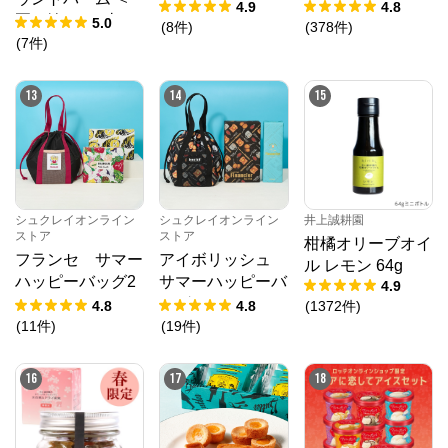
ション
4.9
4.8
夏の輪＞ 1山
5.0
(
8
件
)
(
378
件
)
(
7
件
)
13
14
15
シュクレイオンライン
シュクレイオンライン
井上誠耕園
ストア
ストア
柑橘オリーブオイ
フランセ サマー
アイボリッシュ
ル レモン 64g
ハッピーバッグ2
サマーハッピーバ
4.9
026
ッグ2026
4.8
4.8
(
1372
件
)
(
11
件
)
(
19
件
)
16
17
18