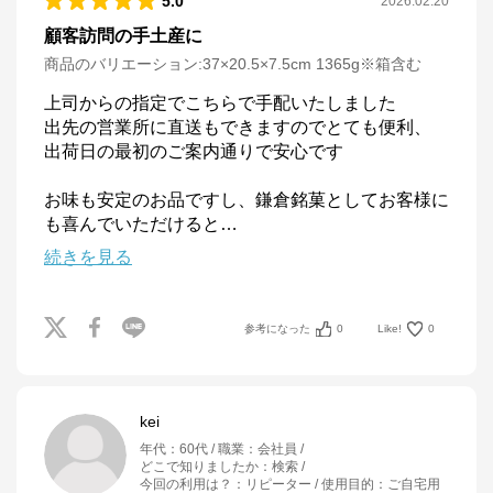
5.0
2026.02.20
顧客訪問の手土産に
商品のバリエーション:
37×20.5×7.5cm 1365g※箱含む
上司からの指定でこちらで手配いたしました

出先の営業所に直送もできますのでとても便利、

出荷日の最初のご案内通りで安心です

お味も安定のお品ですし、鎌倉銘菓としてお客様に
も喜んでいただけると
…
続きを見る
参考になった
0
Like!
0
kei
年代
：
60代
職業
：
会社員
どこで知りましたか
：
検索
今回の利用は？
：
リピーター
使用目的
：
ご自宅用