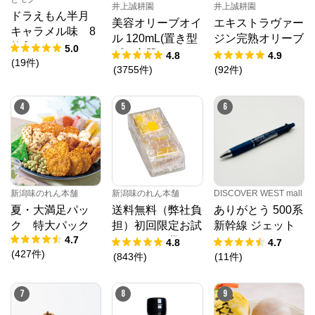
井上誠耕園
井上誠耕園
ドラえもん半月
美容オリーブオイ
エキストラヴァー
キャラメル味 8
ル 120mL(置き型
ジン完熟オリーブ
枚入
5.0
プラ容器)
オイル 450g
4.8
4.9
(
19
件
)
(
3755
件
)
(
92
件
)
4
5
6
新潟味のれん本舗
新潟味のれん本舗
DISCOVER WEST mall
夏・大満足パッ
送料無料（弊社負
ありがとう 500系
ク 特大パック
担）初回限定お試
新幹線 ジェット
4.7
しセット 袋
ストリーム４＆１
4.8
4.7
(
427
件
)
(
843
件
)
(
11
件
)
7
8
9