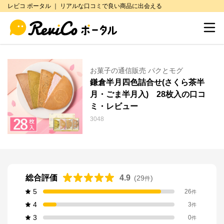
レビコ ポータル ｜ リアルな口コミで良い商品に出会える
お菓子の通信販売 パクとモグ
鎌倉半月四色詰合せ(さくら茶半
月・ごま半月入) 28枚入の口コ
ミ・レビュー
3048
総合評価
4.9
(
29
)
件
5
26
件
4
3
件
3
0
件