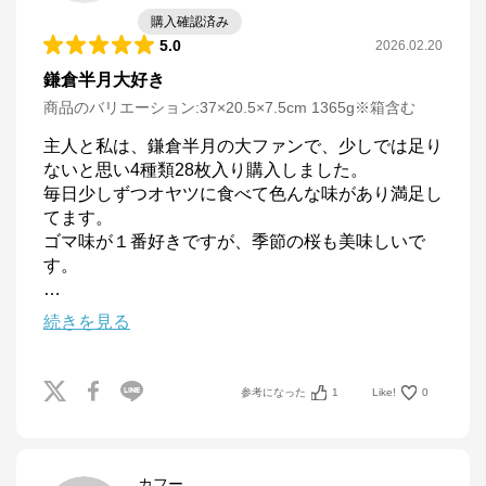
購入確認済み
5.0
2026.02.20
鎌倉半月大好き
商品のバリエーション:
37×20.5×7.5cm 1365g※箱含む
主人と私は、鎌倉半月の大ファンで、少しでは足り
ないと思い4種類28枚入り購入しました。

毎日少しずつオヤツに食べて色んな味があり満足し
てます。

ゴマ味が１番好きですが、季節の桜も美味しいで
…
続きを見る
参考になった
1
Like!
0
カフー