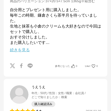
商品のバリエーション:
37×20.5×7.5cm 1365g※箱含む
自分用とプレゼント用に購入しました。

毎年この時期、鎌倉さくら茶半月を待っていまし
た。

生地と抹茶も小倉のクリームも大好きなので今回は
セットで購入し、

おすそ分けしました。

また購入したいです
…
続きを見る
参考になった
0
Like!
0
うえうえ
年代
：
50代
性別
：
女性
職業
：
会社員
どこで知りましたか
：
検索
購入確認済み