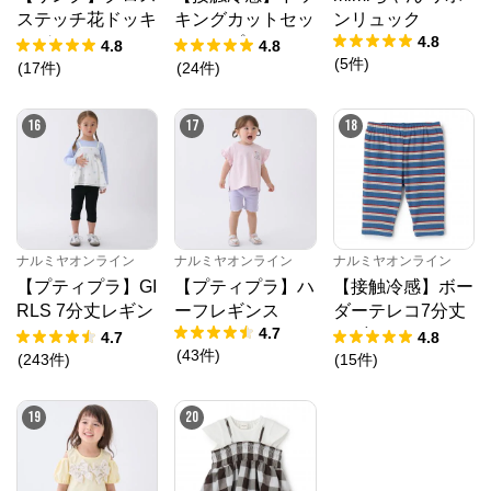
ステッチ花ドッキ
キングカットセッ
ンリュック
4.8
ングTシャツ
トアップ
4.8
4.8
(
5
件
)
(
17
件
)
(
24
件
)
16
17
18
ナルミヤオンライン
ナルミヤオンライン
ナルミヤオンライン
【プティプラ】GI
【プティプラ】ハ
【接触冷感】ボー
RLS 7分丈レギン
ーフレギンス
ダーテレコ7分丈
4.7
ス
レギンス
4.7
4.8
(
43
件
)
(
243
件
)
(
15
件
)
19
20