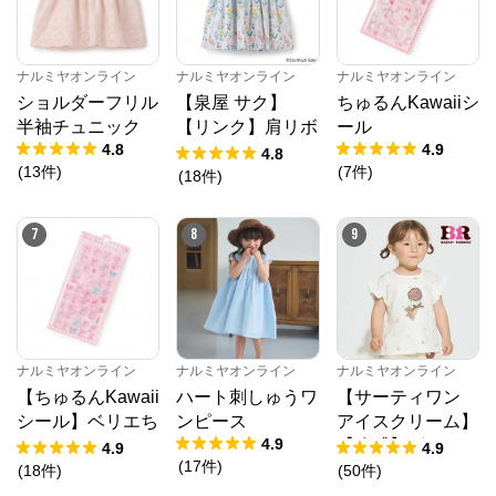
ナルミヤオンライン
ナルミヤオンライン
ナルミヤオンライン
ショルダーフリル
【泉屋 サク】
ちゅるんKawaiiシ
半袖チュニック
【リンク】肩リボ
ール
4.8
4.9
ンフラワーキャッ
4.8
(
13
件
)
(
7
件
)
トワンピース
(
18
件
)
7
8
9
ナルミヤオンライン
ナルミヤオンライン
ナルミヤオンライン
【ちゅるんKawaii
ハート刺しゅうワ
【サーティワン
シール】ベリエち
ンピース
アイスクリーム】
4.9
ゃん
【冷感】グラフィ
4.9
4.9
ナルミヤオンライン
(
17
件
)
ック半袖Tシャツ
(
18
件
)
(
50
件
)