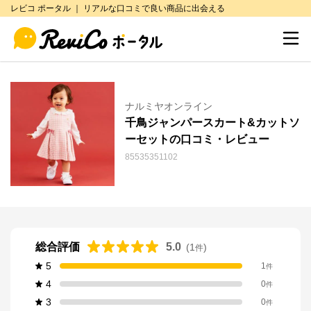
レビコ ポータル ｜ リアルな口コミで良い商品に出会える
ナルミヤオンライン
千鳥ジャンパースカート&カットソ
ーセットの口コミ・レビュー
85535351102
総合評価
5.0
(
1
)
件
5
1
件
4
0
件
3
0
件