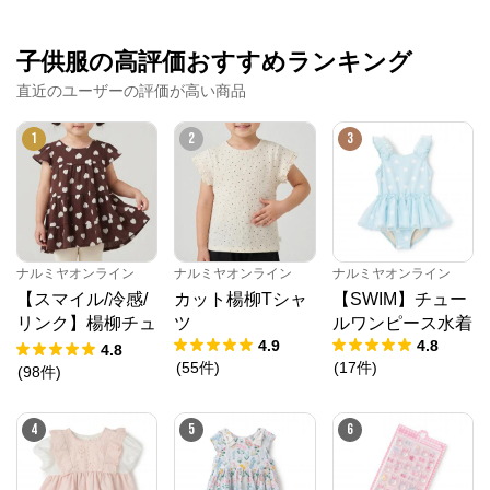
子供服の高評価おすすめランキング
直近のユーザーの評価が高い商品
1
2
3
ナルミヤオンライン
ナルミヤオンライン
ナルミヤオンライン
【スマイル/冷感/
カット楊柳Tシャ
【SWIM】チュー
リンク】楊柳チュ
ツ
ルワンピース水着
4.9
4.8
ニック
4.8
(
55
件
)
(
17
件
)
(
98
件
)
4
5
6