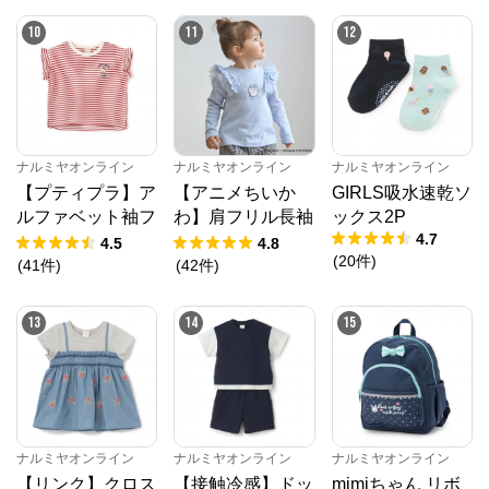
公式ECサイト
10
11
12
※外部サイトが開きます
ナルミヤオンライン
からのコメント
ナルミヤオンライン公式通販ショップ。人気子供服メ
ゾピアノ、プティマイン、ラブトキシック、アナスイ
ナルミヤオンライン
ナルミヤオンライン
ナルミヤオンライン
ミニ等、全ブランド、全商品をご覧いただけます。
【プティプラ】ア
【アニメちいか
GIRLS吸水速乾ソ
ルファベット袖フ
わ】肩フリル長袖
ックス2P
4.7
リルTシャツ
Tシャツ
4.5
4.8
(
20
件
)
(
41
件
)
(
42
件
)
13
14
15
ナルミヤオンライン
ナルミヤオンライン
ナルミヤオンライン
【リンク】クロス
【接触冷感】ドッ
mimiちゃん リボ