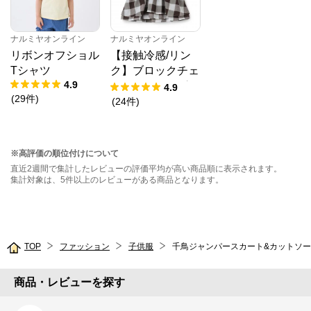
ナルミヤオンライン
ナルミヤオンライン
リボンオフショル
【接触冷感/リン
Tシャツ
ク】ブロックチェ
4.9
ックドッキングT
4.9
(
29
件
)
シャツ
(
24
件
)
※高評価の順位付けについて
直近2週間で集計したレビューの評価平均が高い商品順に表示されます。
集計対象は、5件以上のレビューがある商品となります。
TOP
ファッション
子供服
千鳥ジャンパースカート&カットソ
商品・レビューを探す