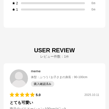
2
0
件
1
0
件
USER REVIEW
レビュー件数：
1
件
meme
体型
：
ふつう
お子さまの身長
：
90-100cm
購入確認済み
5.0
2025.10.11
とても可愛い
商品のバリエーション:
100cm/ピンク