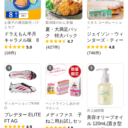
お菓子の通信販売 パク
新潟味のれん本舗
イオス コーポレーショ
とモグ
ン
夏・大満足パッ
ドラえもん半月
ジェイソン・ウィ
ク 特大パック
キャラメル味 8
ンターズ・ティー
4.7
枚入
(JWティー) １箱
5.0
(
427
件
)
4.8
1.2g×30袋入り
(
16
件
)
(
746
件
)
4
5
6
サッカーショップKAM
ペットラインしあわせ
O
マルシェ
井上誠耕園
プレデター ELITE
メディファス 子
美容オリーブオイ
FT AG
ねこ用お試しセッ
ル 120mL(置き型
4.9
ト [しあわせマル
4.8