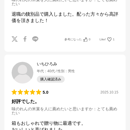
たい
退職の餞別品で購入しました。配った方々から高評
価を頂きました！
参考になった
0
Like!
1
いちひろみ
年代
：
40代
性別
：
男性
購入確認済み
5.0
2025.10.15
好評でした。
味のれんの米菓を人に薦めたいと思いますか
：
とても薦め
たい
箱もおしゃれで贈り物に最適です。

おいしいと喜ばれました。