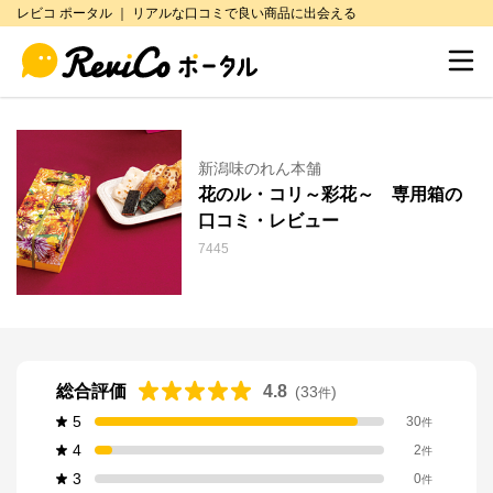
レビコ ポータル ｜ リアルな口コミで良い商品に出会える
新潟味のれん本舗
花のル・コリ～彩花～ 専用箱の
口コミ・レビュー
7445
総合評価
4.8
(
33
)
件
5
30
件
4
2
件
3
0
件