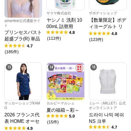
サラヤ株式会社
ザボディショップ
ヤシノミ 洗剤 10
【数量限定】ボデ
aimerfeel公式通販サイ
ト
00mL 詰替用
ィヨーグルト リ
プリンセスバスト
4.8
フレッシング PF
4.8
(
112
件
)
超盛ブラ(R) 単品
(
123
件
)
ブラジャー
4.7
(
185
件
)
13
14
15
サッカーショップKAM
カルビーマルシェ
ミレー（MILLET）公式
O
オンラインストア
夏の福箱～彩～
2026 フランス代
드라이 나믹 메쉬
5.0
表 HOME オーセ
NS 크루
(
15
件
)
4.7
ンティックユニフ
4.9