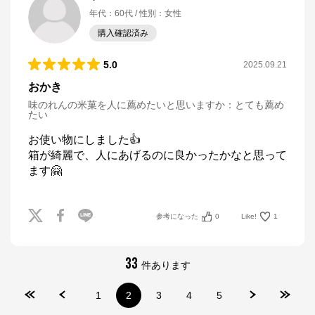
年代
：
60代
性別
：
女性
購入確認済み
5.0
2025.09.21
おかき
味のれんの米菓を人に薦めたいと思いますか
：
とても薦め
たい
お使い物にしました👍

箱が綺麗で、人にあげるのに良かったかなと思って
ます🤗
参考になった
0
Like!
1
33
件あります
1
2
3
4
5