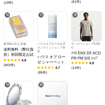
(
61
件
)
ォーム
(
19
件
)
16
17
18
新潟味のれん本舗
ハウスオブローゼ公式
サッカーショップKAM
オンラインショップ本
O
送料無料（弊社負
店
ﾅｲｷ ENX DF ACD
担）初回限定お試
ハウス オブ ロー
PR PM S/S ﾄｯﾌﾟ
しセット 袋
4.8
ゼ シャーベット
4.9
(
843
件
)
ローション 95g
4.7
(
14
件
)
(
85
件
)
19
20