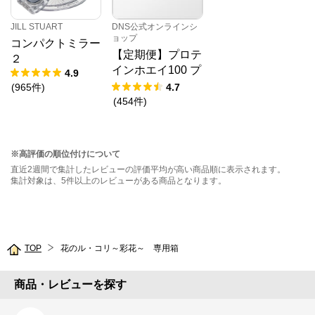
JILL STUART
DNS公式オンラインシ
ョップ
コンパクトミラー
【定期便】プロテ
２
インホエイ100 プ
4.9
レミアムチョコレ
(
965
件
)
4.7
ート風味 1,000g
(
454
件
)
※高評価の順位付けについて
直近2週間で集計したレビューの評価平均が高い商品順に表示されます。
集計対象は、5件以上のレビューがある商品となります。
TOP
花のル・コリ～彩花～ 専用箱
商品・レビューを探す