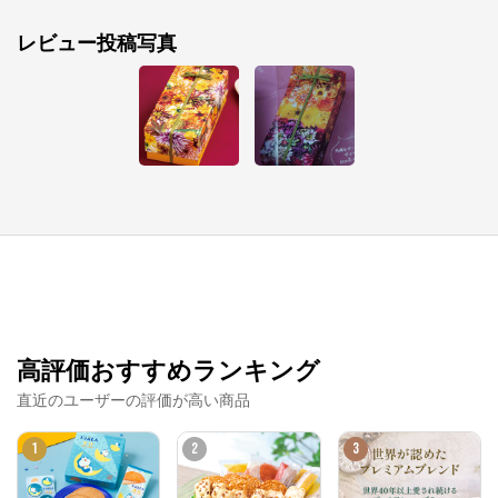
レビュー投稿写真
新潟味のれん本舗
公式ECサイト
※外部サイトが開きます
新潟味のれん本舗
からのコメント
https://www.ajinoren.co.jp/shop/

高評価おすすめランキング
おせんべい・おかきの通信販売、新潟味のれん本舗は
原料にこだわり国産米を100％使用しております。ご
直近のユーザーの評価が高い商品
飯は炊きたてが一番美味しいように、米菓もつくりた
ての美味しさに勝るものはありません。

美味しいものを美味しいうちに少しでも早く召し上が
1
2
3
っていただきたいため、熟練した職人たちの手によっ
てつくられる米菓を工場直送でお届けします。