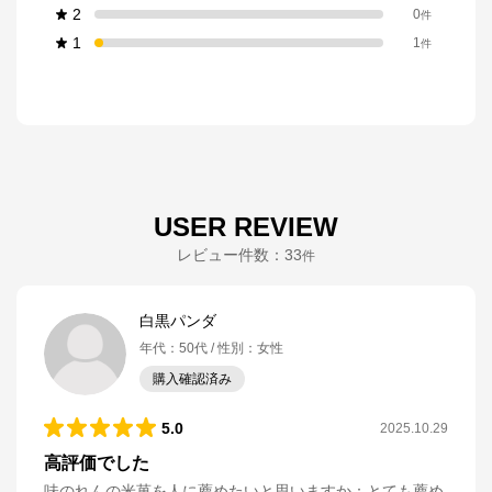
2
0
件
1
1
件
USER REVIEW
レビュー件数：
33
件
白黒パンダ
年代
：
50代
性別
：
女性
購入確認済み
5.0
2025.10.29
高評価でした
味のれんの米菓を人に薦めたいと思いますか
：
とても薦め