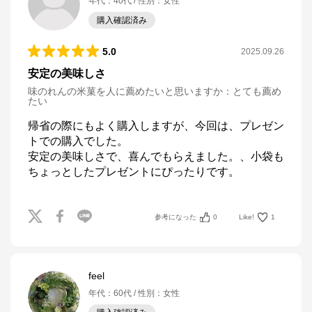
年代
：
40代
性別
：
女性
購入確認済み
5.0
2025.09.26
安定の美味しさ
味のれんの米菓を人に薦めたいと思いますか
：
とても薦め
たい
帰省の際にもよく購入しますが、今回は、プレゼン
トでの購入でした。

安定の美味しさで、喜んでもらえました。、小袋も
ちょっとしたプレゼントにぴったりです。
参考になった
0
Like!
1
feel
年代
：
60代
性別
：
女性