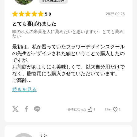
購入確認済み
5.0
2025.09.25
とても喜ばれました
味のれんの米菓を人に薦めたいと思いますか
：
とても薦め
たい
最初は、私が習っていたフラワーデザインスクール
の先生がデザインされた箱ということで購入したの
ですが、

お煎餅があまりにも美味しくて、以来自分用だけで
なく、贈答用にも購入させていただいています。

ご高齢
…
続きを見る
参考になった
1
Like!
1
リン