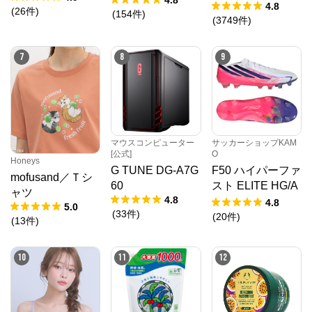
プラ容器)
4.8
(
26
件
)
シェ 数量限定
(
154
件
)
(
3749
件
)
品]
7
8
9
マウスコンピューター
サッカーショップKAM
[公式]
O
Honeys
G TUNE DG-A7G
F50 ハイパーファ
mofusand／Ｔシ
60
スト ELITE HG/A
ャツ
4.8
G JAPAN
4.8
5.0
(
33
件
)
(
20
件
)
(
13
件
)
10
11
12