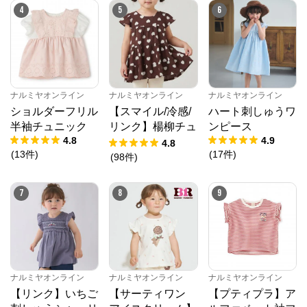
4
5
6
ナルミヤオンライン
ナルミヤオンライン
ナルミヤオンライン
ショルダーフリル
【スマイル/冷感/
ハート刺しゅうワ
半袖チュニック
リンク】楊柳チュ
ンピース
4.8
4.9
ニック
4.8
(
13
件
)
(
17
件
)
(
98
件
)
7
8
9
ナルミヤオンライン
ナルミヤオンライン
ナルミヤオンライン
【リンク】いちご
【サーティワン
【プティプラ】ア
ナルミヤオンライン