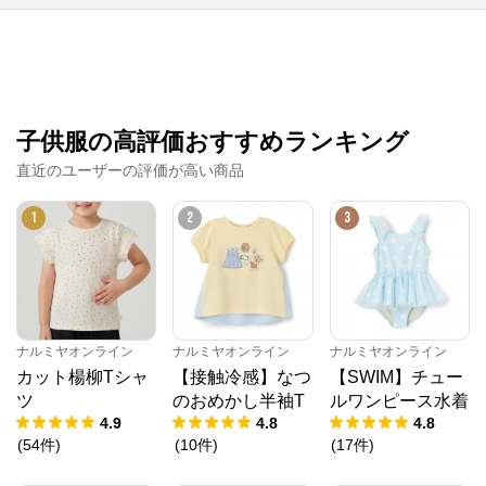
子供服の高評価おすすめランキング
直近のユーザーの評価が高い商品
1
2
3
ナルミヤオンライン
ナルミヤオンライン
ナルミヤオンライン
カット楊柳Tシャ
【接触冷感】なつ
【SWIM】チュー
ツ
のおめかし半袖T
ルワンピース水着
4.9
4.8
4.8
(
54
件
)
(
10
件
)
(
17
件
)