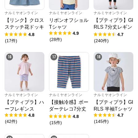
ナルミヤオンライン
ナルミヤオンライン
ナルミヤオンライン
【リンク】クロス
リボンオフショル
【プティプラ】GI
ステッチ花ドッキ
Tシャツ
RLS 7分丈レギン
4.9
ングTシャツ
ス
4.8
4.7
(
28
件
)
(
17
件
)
(
240
件
)
16
17
18
ナルミヤオンライン
ナルミヤオンライン
ナルミヤオンライン
【プティプラ】ハ
【接触冷感】ボー
【プティプラ】GI
ーフレギンス
ダーテレコ7分丈
RLS 半袖Tシャツ
4.8
4.7
レギンス
4.8
(
42
件
)
(
145
件
)
(
15
件
)