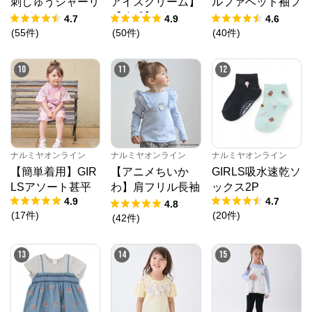
刺しゅうシャーリ
アイスクリーム】
ルファベット袖フ
ングチュニック
【冷感】グラフィ
リルTシャツ
4.7
4.9
4.6
公式ECサイト
ック半袖Tシャツ
(
55
件
)
(
50
件
)
(
40
件
)
※外部サイトが開きます
10
11
12
ナルミヤオンライン
からのコメント
ナルミヤオンライン公式通販ショップ。人気子供服メ
ゾピアノ、プティマイン、ラブトキシック、アナスイ
ミニ等、全ブランド、全商品をご覧いただけます。
ナルミヤオンライン
ナルミヤオンライン
ナルミヤオンライン
【簡単着用】GIR
【アニメちいか
GIRLS吸水速乾ソ
LSアソート甚平
わ】肩フリル長袖
ックス2P
4.9
4.7
Tシャツ
4.8
(
17
件
)
(
20
件
)
(
42
件
)
13
14
15