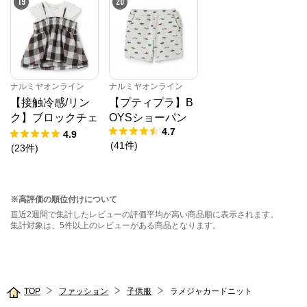
19
20
ナルミヤオンライン
ナルミヤオンライン
【接触冷感/リン
【プティプラ】B
ク】ブロックチェ
OYSショーパン
4.7
ックドッキングT
4.9
(
41
件
)
シャツ
(
23
件
)
※高評価の順位付けについて
直近2週間で集計したレビューの評価平均が高い商品順に表示されます。
集計対象は、5件以上のレビューがある商品となります。
TOP
ファッション
子供服
ラメジャカードニット