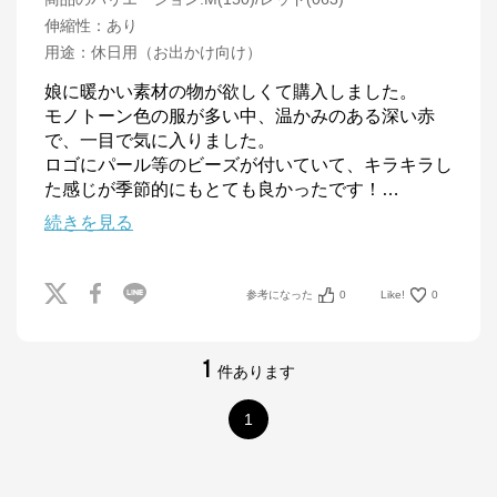
伸縮性
：
あり
用途
：
休日用（お出かけ向け）
娘に暖かい素材の物が欲しくて購入しました。

モノトーン色の服が多い中、温かみのある深い赤
で、一目で気に入りました。

ロゴにパール等のビーズが付いていて、キラキラし
た感じが季節的にもとても良かったです！
…
続きを見る
参考になった
0
Like!
0
1
件あります
1