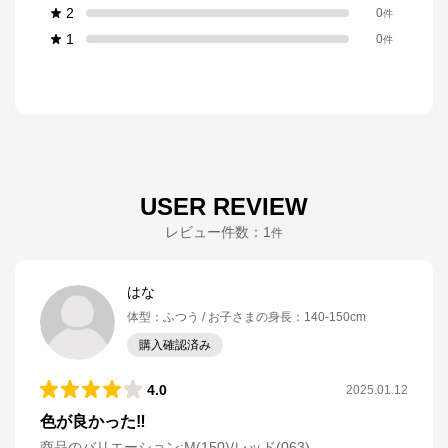
2
0
件
1
0
件
USER REVIEW
レビュー件数：
1
件
はな
体型
：
ふつう
お子さまの身長
：
140-150cm
購入確認済み
4.0
2025.01.12
色が良かった‼︎
商品のバリエーション:
M(150)/レッド(063)