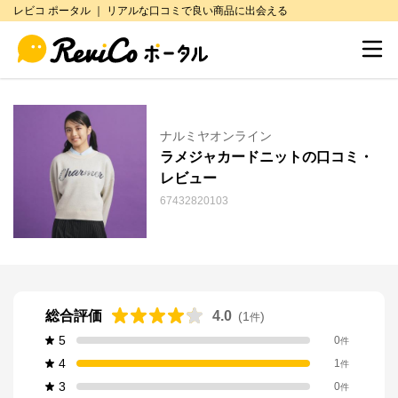
レビコ ポータル ｜ リアルな口コミで良い商品に出会える
ナルミヤオンライン
ラメジャカードニットの口コミ・
レビュー
67432820103
総合評価
4.0
(
1
)
件
5
0
件
4
1
件
3
0
件