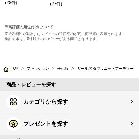
(
29
件
)
シャツ
(
27
件
)
※高評価の順位付けについて
直近2週間で集計したレビューの評価平均が高い商品順に表示されます。
集計対象は、5件以上のレビューがある商品となります。
TOP
ファッション
子供服
ガールズ ダブルニットフーディー
商品・レビューを探す
カテゴリから探す
プレゼントを探す