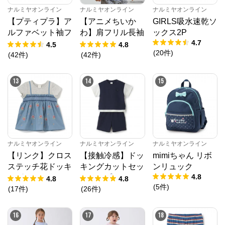
ナルミヤオンライン
ナルミヤオンライン
ナルミヤオンライン
【プティプラ】ア
【アニメちいか
GIRLS吸水速乾ソ
ルファベット袖フ
わ】肩フリル長袖
ックス2P
4.7
リルTシャツ
Tシャツ
4.5
4.8
(
20
件
)
(
42
件
)
(
42
件
)
13
14
15
ナルミヤオンライン
ナルミヤオンライン
ナルミヤオンライン
【リンク】クロス
【接触冷感】ドッ
mimiちゃん リボ
ステッチ花ドッキ
キングカットセッ
ンリュック
4.8
ングTシャツ
トアップ
4.8
4.8
(
5
件
)
(
17
件
)
(
26
件
)
16
17
18