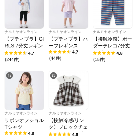
ナルミヤオンライン
ナルミヤオンライン
ナルミヤオンライン
【プティプラ】GI
【プティプラ】ハ
【接触冷感】ボー
RLS 7分丈レギン
ーフレギンス
ダーテレコ7分丈
4.7
ス
レギンス
4.7
4.8
(
44
件
)
(
244
件
)
(
15
件
)
19
20
ナルミヤオンライン
ナルミヤオンライン
リボンオフショル
【接触冷感/リン
Tシャツ
ク】ブロックチェ
4.9
ックドッキングT
4.8