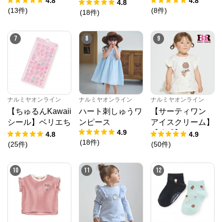
4.8
4.8
ンフラワーキャッ
4.8
(
13
件
)
(
8
件
)
トワンピース
(
18
件
)
7
8
9
ナルミヤオンライン
ナルミヤオンライン
ナルミヤオンライン
【ちゅるんKawaii
ハート刺しゅうワ
【サーティワン
シール】ベリエち
ンピース
アイスクリーム】
4.9
ゃん
【冷感】グラフィ
4.8
4.9
(
18
件
)
ック半袖Tシャツ
(
25
件
)
(
50
件
)
10
11
12