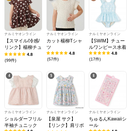
ナルミヤオンライン
からのコメント
ナルミヤオンライン公式通販ショップ。人気子供服メ
ゾピアノ、プティマイン、ラブトキシック、アナスイ
ミニ等、全ブランド、全商品をご覧いただけます。
ナルミヤオンライン
ナルミヤオンライン
ナルミヤオンライン
【スマイル/冷感/
カット楊柳Tシャ
【SWIM】チュー
リンク】楊柳チュ
ツ
ルワンピース水着
4.8
4.8
ニック
4.8
(
57
件
)
(
17
件
)
(
99
件
)
4
5
6
ナルミヤオンライン
ナルミヤオンライン
ナルミヤオンライン
ショルダーフリル
【泉屋 サク】
ちゅるんKawaiiシ
半袖チュニック
【リンク】肩リボ
ール